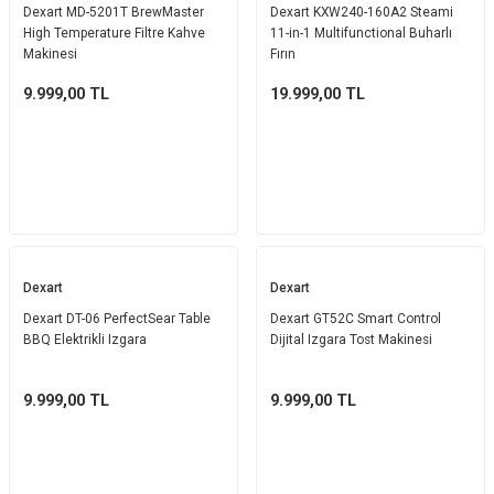
Dexart MD-5201T BrewMaster
Dexart KXW240-160A2 Steami
High Temperature Filtre Kahve
11-in-1 Multifunctional Buharlı
Makinesi
Fırın
9.999,00
TL
19.999,00
TL
Dexart
Dexart
Dexart DT-06 PerfectSear Table
Dexart GT52C Smart Control
BBQ Elektrikli Izgara
Dijital Izgara Tost Makinesi
9.999,00
TL
9.999,00
TL