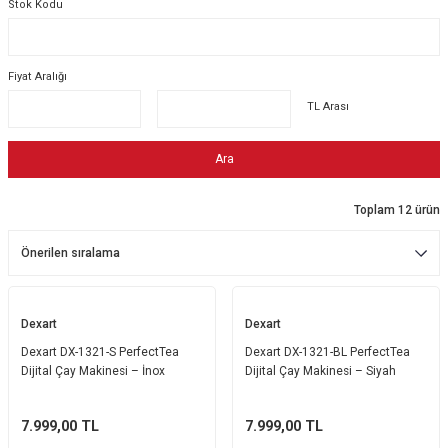
Stok Kodu
Ekmek Kızartma Makinesi
Ütü Masası & Aksesuarları
Pratik Mutfak Gereçleri
Su Sebili
Çay Makinesi
Dikiş & Nakış Makineleri
Termos
Tamboy Fırın
Fiyat Aralığı
TL Arası
Su Isıtıcı (Kettle)
Ev Aletleri Aksesuarları
Mini Fırın
Ara
Meyve Sıkacağı
Mikrodalga Fırın
Toplam 12 ürün
Kıyma Makinesi
Set Üstü Ocak
Mutfak Tartısı
Aspiratör
Mutfak Aletleri Aksesuarları
Puro Saklama Dolabı
Dexart
Dexart
Dexart DX-1321-S PerfectTea
Dexart DX-1321-BL PerfectTea
Dijital Çay Makinesi – İnox
Dijital Çay Makinesi – Siyah
7.999,00
TL
7.999,00
TL