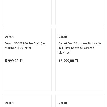
Dexart
Dexart
Dexart WK-0816G TeaCraft Çay
Dexart DX-1341 Home Barista 3-
Makinesi & Su Isıtıcı
in-1 Filtre Kahve & Espresso
Makinesi
5.999,00
TL
16.999,00
TL
Dexart
Dexart