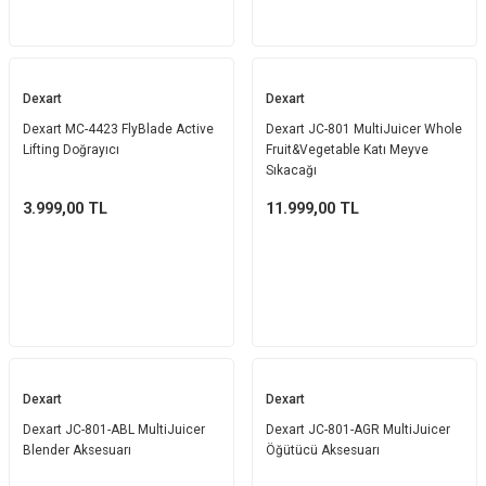
Dexart
Dexart
Dexart MC-4423 FlyBlade Active
Dexart JC-801 MultiJuicer Whole
Lifting Doğrayıcı
Fruit&Vegetable Katı Meyve
Sıkacağı
3.999,00
TL
11.999,00
TL
Dexart
Dexart
Dexart JC-801-ABL MultiJuicer
Dexart JC-801-AGR MultiJuicer
Blender Aksesuarı
Öğütücü Aksesuarı