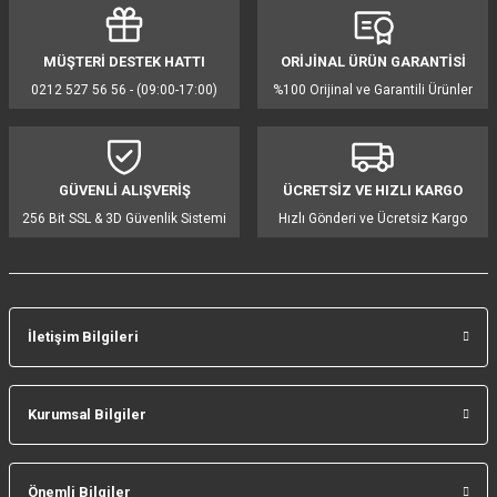
Ekmek Kızartma Makinesi
Ütü Masası & Aksesuarları
Pratik Mutfak Gereçleri
Su Sebili
MÜŞTERİ DESTEK HATTI
ORİJİNAL ÜRÜN GARANTİSİ
Çay Makinesi
Dikiş & Nakış Makineleri
Termos
Tamboy Fırın
0212 527 56 56 - (09:00-17:00)
%100 Orijinal ve Garantili Ürünler
Su Isıtıcı (Kettle)
Ev Aletleri Aksesuarları
Mini Fırın
Meyve Sıkacağı
Mikrodalga Fırın
GÜVENLİ ALIŞVERİŞ
ÜCRETSİZ VE HIZLI KARGO
256 Bit SSL & 3D Güvenlik Sistemi
Hızlı Gönderi ve Ücretsiz Kargo
Kıyma Makinesi
Set Üstü Ocak
Mutfak Tartısı
Aspiratör
İletişim Bilgileri
Mutfak Aletleri Aksesuarları
Puro Saklama Dolabı
Kurumsal Bilgiler
Önemli Bilgiler