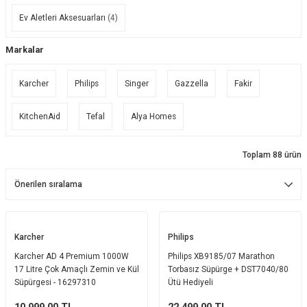
Ekmek Kızartma Makinesi
Ütü Masası & Aksesuarları
Pratik Mutfak Gereçleri
Su Sebili
Ev Aletleri Aksesuarları
(4)
Markalar
Çay Makinesi
Dikiş & Nakış Makineleri
Termos
Tamboy Fırın
Su Isıtıcı (Kettle)
Ev Aletleri Aksesuarları
Mini Fırın
Karcher
Philips
Singer
Gazzella
Fakir
KitchenAid
Tefal
Alya Homes
Meyve Sıkacağı
Mikrodalga Fırın
Kıyma Makinesi
Set Üstü Ocak
Toplam 88 ürün
Mutfak Tartısı
Aspiratör
Mutfak Aletleri Aksesuarları
Puro Saklama Dolabı
Karcher
Philips
Karcher AD 4 Premium 1000W
Philips XB9185/07 Marathon
17 Litre Çok Amaçlı Zemin ve Kül
Torbasız Süpürge + DST7040/80
Süpürgesi - 16297310
Ütü Hediyeli