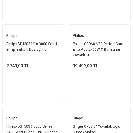
Philips
Philips
Philips STH3020/10 3000 Serisi
Philips GC9682/80 PerfectCare
El Tipi Buharlı Düzleştirici
Elite Plus 2700W 8 Bar Buhar
Kazanlı Ütü
2.749,00
TL
19.499,00
TL
Philips
Singer
Philisp DST5030 5000 Series
Singer C706 6'' Yuvarlak Uçlu
2400 Watt Buharlı Ütü - Cüzdan
Kumaş Makası