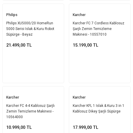
Philips
Karcher
Philips XU5000/20 HomeRun
Karcher FC 7 Cordless Kablosuz
5000 Serisi Islak & Kuru Robot
Şarjlı Zemin Temizleme
Süpürge - Beyaz
Makinesi - 10557010
21.499,00
TL
15.199,00
TL
Karcher
Karcher
Karcher FC 4-4 Kablosuz Şarjlı
Karcher KFL 1 Islak & Kuru 3 in 1
Zemin Temizleme Makinesi -
Kablosuz Dikey Şarjlı Süpürge
10564000
10.999,00
TL
17.999,00
TL