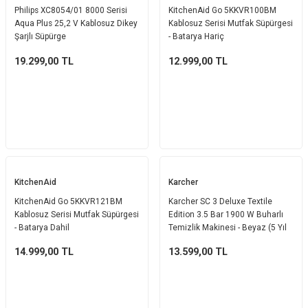
Philips XC8054/01 8000 Serisi
KitchenAid Go 5KKVR100BM
Aqua Plus 25,2 V Kablosuz Dikey
Kablosuz Serisi Mutfak Süpürgesi
Şarjlı Süpürge
- Batarya Hariç
19.299,00
TL
12.999,00
TL
KitchenAid
Karcher
KitchenAid Go 5KKVR121BM
Karcher SC 3 Deluxe Textile
Kablosuz Serisi Mutfak Süpürgesi
Edition 3.5 Bar 1900 W Buharlı
- Batarya Dahil
Temizlik Makinesi - Beyaz (5 Yıl
Garanti)
14.999,00
TL
13.599,00
TL