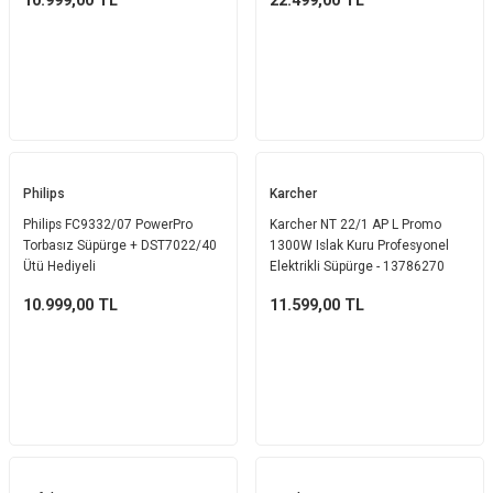
10.999,00
TL
22.499,00
TL
Philips
Karcher
Philips FC9332/07 PowerPro
Karcher NT 22/1 AP L Promo
Torbasız Süpürge + DST7022/40
1300W Islak Kuru Profesyonel
Ütü Hediyeli
Elektrikli Süpürge - 13786270
10.999,00
TL
11.599,00
TL