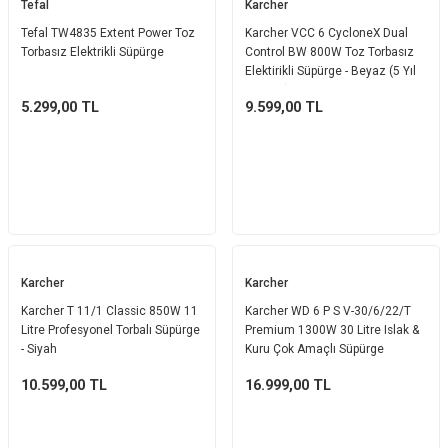
Tefal
Karcher
Tefal TW4835 Extent Power Toz
Karcher VCC 6 CycloneX Dual
Torbasız Elektrikli Süpürge
Control BW 800W Toz Torbasız
Elektirikli Süpürge - Beyaz (5 Yıl
Garanti)
5.299,00
TL
9.599,00
TL
Karcher
Karcher
Karcher T 11/1 Classic 850W 11
Karcher WD 6 P S V-30/6/22/T
Litre Profesyonel Torbalı Süpürge
Premium 1300W 30 Litre Islak &
- Siyah
Kuru Çok Amaçlı Süpürge
10.599,00
TL
16.999,00
TL