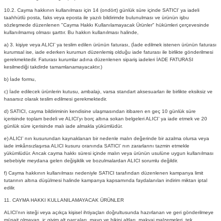
10.2. Cayma hakkının kullanılması için 14 (ondört) günlük süre içinde SATICI' ya iadeli
taahhütlü posta, faks veya eposta ile yazılı bildirimde bulunulması ve ürünün işbu
sözleşmede düzenlenen "Cayma Hakkı Kullanılamayacak Ürünler" hükümleri çerçevesinde
kullanılmamış olması şarttır. Bu hakkın kullanılması halinde,
a) 3. kişiye veya ALICI’ ya teslim edilen ürünün faturası, (İade edilmek istenen ürünün faturası
kurumsal ise, iade ederken kurumun düzenlemiş olduğu iade faturası ile birlikte gönderilmesi
gerekmektedir. Faturası kurumlar adına düzenlenen sipariş iadeleri İADE FATURASI
kesilmediği takdirde tamamlanamayacaktır.)
b) İade formu,
c) İade edilecek ürünlerin kutusu, ambalajı, varsa standart aksesuarları ile birlikte eksiksiz ve
hasarsız olarak teslim edilmesi gerekmektedir.
d) SATICI, cayma bildiriminin kendisine ulaşmasından itibaren en geç 10 günlük süre
içerisinde toplam bedeli ve ALICI’yı borç altına sokan belgeleri ALICI’ ya iade etmek ve 20
günlük süre içerisinde malı iade almakla yükümlüdür.
e) ALICI’ nın kusurundan kaynaklanan bir nedenle malın değerinde bir azalma olursa veya
iade imkânsızlaşırsa ALICI kusuru oranında SATICI’ nın zararlarını tazmin etmekle
yükümlüdür. Ancak cayma hakkı süresi içinde malın veya ürünün usulüne uygun kullanılması
sebebiyle meydana gelen değişiklik ve bozulmalardan ALICI sorumlu değildir.
f) Cayma hakkının kullanılması nedeniyle SATICI tarafından düzenlenen kampanya limit
tutarının altına düşülmesi halinde kampanya kapsamında faydalanılan indirim miktarı iptal
edilir.
11. CAYMA HAKKI KULLANILAMAYACAK ÜRÜNLER
ALICI’nın isteği veya açıkça kişisel ihtiyaçları doğrultusunda hazırlanan ve geri gönderilmeye
müsait olmayan, iç giyim alt parçaları, mayo ve bikini altları, makyaj malzemeleri, tek