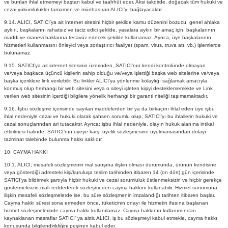
ve bunları ihlal etmemeyi baştan kabul ve taahhüt eder. Aksi takdirde, doğacak tüm hukuki ve
cezai yükümlülükler tamamen ve münhasıran ALICI’yı bağlayacaktır.
9.14. ALICI, SATICI’ya ait internet sitesini hiçbir şekilde kamu düzenini bozucu, genel ahlaka
aykırı, başkalarını rahatsız ve taciz edici şekilde, yasalara aykırı bir amaç için, başkalarının
maddi ve manevi haklarına tecavüz edecek şekilde kullanamaz. Ayrıca, üye başkalarının
hizmetleri kullanmasını önleyici veya zorlaştırıcı faaliyet (spam, virus, truva atı, vb.) işlemlerde
bulunamaz.
9.15. SATICI’ya ait internet sitesinin üzerinden, SATICI’nın kendi kontrolünde olmayan
ve/veya başkaca üçüncü kişilerin sahip olduğu ve/veya işlettiği başka web sitelerine ve/veya
başka içeriklere link verilebilir. Bu linkler ALICI’ya yönlenme kolaylığı sağlamak amacıyla
konmuş olup herhangi bir web sitesini veya o siteyi işleten kişiyi desteklememekte ve Link
verilen web sitesinin içerdiği bilgilere yönelik herhangi bir garanti niteliği taşımamaktadır.
9.16. İşbu sözleşme içerisinde sayılan maddelerden bir ya da birkaçını ihlal eden üye işbu
ihlal nedeniyle cezai ve hukuki olarak şahsen sorumlu olup, SATICI’yı bu ihlallerin hukuki ve
cezai sonuçlarından ari tutacaktır. Ayrıca; işbu ihlal nedeniyle, olayın hukuk alanına intikal
ettirilmesi halinde, SATICI’nın üyeye karşı üyelik sözleşmesine uyulmamasından dolayı
tazminat talebinde bulunma hakkı saklıdır.
10. CAYMA HAKKI
10.1. ALICI; mesafeli sözleşmenin mal satışına ilişkin olması durumunda, ürünün kendisine
veya gösterdiği adresteki kişi/kuruluşa teslim tarihinden itibaren 14 (on dört) gün içerisinde,
SATICI’ya bildirmek şartıyla hiçbir hukuki ve cezai sorumluluk üstlenmeksizin ve hiçbir gerekçe
göstermeksizin malı reddederek sözleşmeden cayma hakkını kullanabilir. Hizmet sunumuna
ilişkin mesafeli sözleşmelerde ise, bu süre sözleşmenin imzalandığı tarihten itibaren başlar.
Cayma hakkı süresi sona ermeden önce, tüketicinin onayı ile hizmetin ifasına başlanan
hizmet sözleşmelerinde cayma hakkı kullanılamaz. Cayma hakkının kullanımından
kaynaklanan masraflar SATICI’ ya aittir. ALICI, iş bu sözleşmeyi kabul etmekle, cayma hakkı
konusunda bilgilendirildiğini peşinen kabul eder.