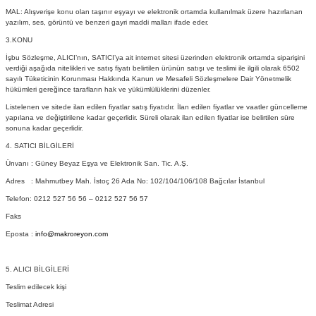
MAL: Alışverişe konu olan taşınır eşyayı ve elektronik ortamda kullanılmak üzere hazırlanan
yazılım, ses, görüntü ve benzeri gayri maddi malları ifade eder.
3.KONU
İşbu Sözleşme, ALICI’nın, SATICI’ya ait internet sitesi üzerinden elektronik ortamda siparişini
verdiği aşağıda nitelikleri ve satış fiyatı belirtilen ürünün satışı ve teslimi ile ilgili olarak 6502
sayılı Tüketicinin Korunması Hakkında Kanun ve Mesafeli Sözleşmelere Dair Yönetmelik
hükümleri gereğince tarafların hak ve yükümlülüklerini düzenler.
Listelenen ve sitede ilan edilen fiyatlar satış fiyatıdır. İlan edilen fiyatlar ve vaatler güncelleme
yapılana ve değiştirilene kadar geçerlidir. Süreli olarak ilan edilen fiyatlar ise belirtilen süre
sonuna kadar geçerlidir.
4. SATICI BİLGİLERİ
Ünvanı : Güney Beyaz Eşya ve Elektronik San. Tic. A.Ş.
Adres : Mahmutbey Mah. İstoç 26 Ada No: 102/104/106/108 Bağcılar İstanbul
Telefon: 0212 527 56 56 – 0212 527 56 57
Faks
Eposta :
info@makroreyon.com
5. ALICI BİLGİLERİ
Teslim edilecek kişi
Teslimat Adresi