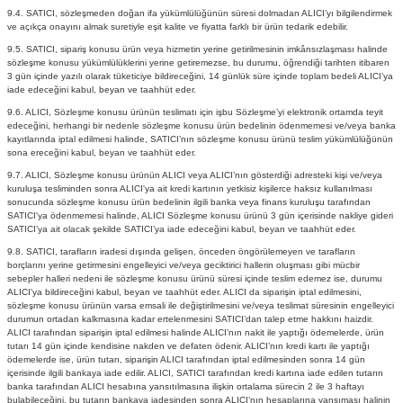
9.4. SATICI, sözleşmeden doğan ifa yükümlülüğünün süresi dolmadan ALICI’yı bilgilendirmek
ve açıkça onayını almak suretiyle eşit kalite ve fiyatta farklı bir ürün tedarik edebilir.
9.5. SATICI, sipariş konusu ürün veya hizmetin yerine getirilmesinin imkânsızlaşması halinde
sözleşme konusu yükümlülüklerini yerine getiremezse, bu durumu, öğrendiği tarihten itibaren
3 gün içinde yazılı olarak tüketiciye bildireceğini, 14 günlük süre içinde toplam bedeli ALICI’ya
iade edeceğini kabul, beyan ve taahhüt eder.
9.6. ALICI, Sözleşme konusu ürünün teslimatı için işbu Sözleşme’yi elektronik ortamda teyit
edeceğini, herhangi bir nedenle sözleşme konusu ürün bedelinin ödenmemesi ve/veya banka
kayıtlarında iptal edilmesi halinde, SATICI’nın sözleşme konusu ürünü teslim yükümlülüğünün
sona ereceğini kabul, beyan ve taahhüt eder.
9.7. ALICI, Sözleşme konusu ürünün ALICI veya ALICI’nın gösterdiği adresteki kişi ve/veya
kuruluşa tesliminden sonra ALICI'ya ait kredi kartının yetkisiz kişilerce haksız kullanılması
sonucunda sözleşme konusu ürün bedelinin ilgili banka veya finans kuruluşu tarafından
SATICI'ya ödenmemesi halinde, ALICI Sözleşme konusu ürünü 3 gün içerisinde nakliye gideri
SATICI’ya ait olacak şekilde SATICI’ya iade edeceğini kabul, beyan ve taahhüt eder.
9.8. SATICI, tarafların iradesi dışında gelişen, önceden öngörülemeyen ve tarafların
borçlarını yerine getirmesini engelleyici ve/veya geciktirici hallerin oluşması gibi mücbir
sebepler halleri nedeni ile sözleşme konusu ürünü süresi içinde teslim edemez ise, durumu
ALICI'ya bildireceğini kabul, beyan ve taahhüt eder. ALICI da siparişin iptal edilmesini,
sözleşme konusu ürünün varsa emsali ile değiştirilmesini ve/veya teslimat süresinin engelleyici
durumun ortadan kalkmasına kadar ertelenmesini SATICI’dan talep etme hakkını haizdir.
ALICI tarafından siparişin iptal edilmesi halinde ALICI’nın nakit ile yaptığı ödemelerde, ürün
tutarı 14 gün içinde kendisine nakden ve defaten ödenir. ALICI’nın kredi kartı ile yaptığı
ödemelerde ise, ürün tutarı, siparişin ALICI tarafından iptal edilmesinden sonra 14 gün
içerisinde ilgili bankaya iade edilir. ALICI, SATICI tarafından kredi kartına iade edilen tutarın
banka tarafından ALICI hesabına yansıtılmasına ilişkin ortalama sürecin 2 ile 3 haftayı
bulabileceğini, bu tutarın bankaya iadesinden sonra ALICI’nın hesaplarına yansıması halinin