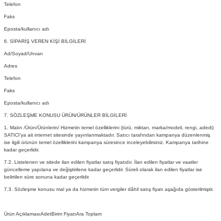
Telefon
Faks
Eposta/kullanıcı adı
6. SİPARİŞ VEREN KİŞİ BİLGİLERİ
Ad/Soyad/Unvan
Adres
Telefon
Faks
Eposta/kullanıcı adı
7. SÖZLEŞME KONUSU ÜRÜN/ÜRÜNLER BİLGİLERİ
1. Malın /Ürün/Ürünlerin/ Hizmetin temel özelliklerini (türü, miktarı, marka/modeli, rengi, adedi)
SATICI’ya ait internet sitesinde yayınlanmaktadır. Satıcı tarafından kampanya düzenlenmiş
ise ilgili ürünün temel özelliklerini kampanya süresince inceleyebilirsiniz. Kampanya tarihine
kadar geçerlidir.
7.2. Listelenen ve sitede ilan edilen fiyatlar satış fiyatıdır. İlan edilen fiyatlar ve vaatler
güncelleme yapılana ve değiştirilene kadar geçerlidir. Süreli olarak ilan edilen fiyatlar ise
belirtilen süre sonuna kadar geçerlidir.
7.3. Sözleşme konusu mal ya da hizmetin tüm vergiler dâhil satış fiyatı aşağıda gösterilmiştir.
Ürün AçıklamasıAdetBirim FiyatıAra Toplam