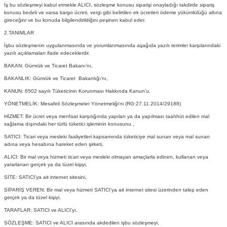
İş bu sözleşmeyi kabul etmekle ALICI, sözleşme konusu siparişi onayladığı takdirde sipariş
Ekmek Kızartma Makinesi
Ütü Masası & Aksesuarları
Pratik Mutfak Gereçleri
Su Sebili
konusu bedeli ve varsa kargo ücreti, vergi gibi belirtilen ek ücretleri ödeme yükümlülüğü altına
gireceğini ve bu konuda bilgilendirildiğini peşinen kabul eder.
2.TANIMLAR
Çay Makinesi
Dikiş & Nakış Makineleri
Termos
Tamboy Fırın
İşbu sözleşmenin uygulanmasında ve yorumlanmasında aşağıda yazılı terimler karşılarındaki
yazılı açıklamaları ifade edeceklerdir.
Su Isıtıcı (Kettle)
Ev Aletleri Aksesuarları
Mini Fırın
BAKAN: Gümrük ve Ticaret Bakanı’nı,
BAKANLIK: Gümrük ve Ticaret Bakanlığı’nı,
Meyve Sıkacağı
Mikrodalga Fırın
KANUN: 6502 sayılı Tüketicinin Korunması Hakkında Kanun’u,
YÖNETMELİK: Mesafeli Sözleşmeler Yönetmeliği’ni (RG:27.11.2014/29188)
Kıyma Makinesi
Set Üstü Ocak
HİZMET: Bir ücret veya menfaat karşılığında yapılan ya da yapılması taahhüt edilen mal
sağlama dışındaki her türlü tüketici işleminin konusunu ,
Mutfak Tartısı
Aspiratör
SATICI: Ticari veya mesleki faaliyetleri kapsamında tüketiciye mal sunan veya mal sunan
adına veya hesabına hareket eden şirketi,
ALICI: Bir mal veya hizmeti ticari veya mesleki olmayan amaçlarla edinen, kullanan veya
Mutfak Aletleri Aksesuarları
Puro Saklama Dolabı
yararlanan gerçek ya da tüzel kişiyi,
SİTE: SATICI’ya ait internet sitesini,
SİPARİŞ VEREN: Bir mal veya hizmeti SATICI’ya ait internet sitesi üzerinden talep eden
gerçek ya da tüzel kişiyi,
TARAFLAR: SATICI ve ALICI’yı,
SÖZLEŞME: SATICI ve ALICI arasında akdedilen işbu sözleşmeyi,