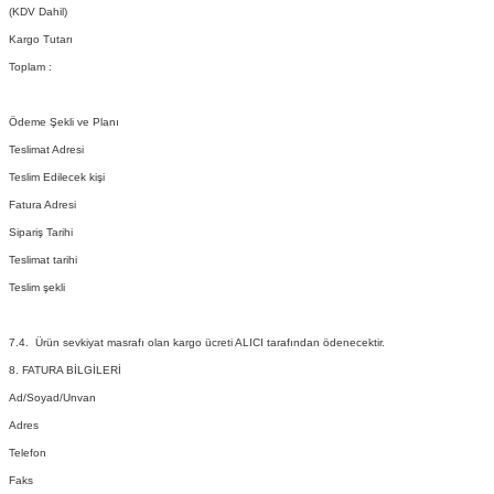
(KDV Dahil)
Kargo Tutarı
Toplam :
Ödeme Şekli ve Planı
Teslimat Adresi
Teslim Edilecek kişi
Fatura Adresi
Sipariş Tarihi
Teslimat tarihi
Teslim şekli
7.4. Ürün sevkiyat masrafı olan kargo ücreti ALICI tarafından ödenecektir.
8. FATURA BİLGİLERİ
Ad/Soyad/Unvan
Adres
Telefon
Faks