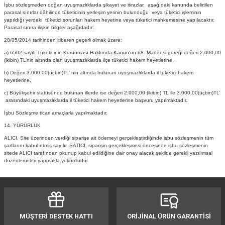
İşbu sözleşmeden doğan uyuşmazlıklarda şikayet ve itirazlar, aşağıdaki kanunda belirtilen
parasal sınırlar dâhilinde tüketicinin yerleşim yerinin bulunduğu veya tüketici işleminin
yapıldığı yerdeki tüketici sorunları hakem heyetine veya tüketici mahkemesine yapılacaktır.
Parasal sınıra ilişkin bilgiler aşağıdadır:
28/05/2014 tarihinden itibaren geçerli olmak üzere:
a) 6502 sayılı Tüketicinin Korunması Hakkında Kanun’un 68. Maddesi gereği değeri 2.000,00
(ikibin) TL’nin altında olan uyuşmazlıklarda ilçe tüketici hakem heyetlerine,
b) Değeri 3.000,00(üçbin)TL’ nin altında bulunan uyuşmazlıklarda il tüketici hakem
heyetlerine,
c) Büyükşehir statüsünde bulunan illerde ise değeri 2.000,00 (ikibin) TL ile 3.000,00(üçbin)TL’
arasındaki uyuşmazlıklarda il tüketici hakem heyetlerine başvuru yapılmaktadır.
İşbu Sözleşme ticari amaçlarla yapılmaktadır.
14. YÜRÜRLÜK
ALICI, Site üzerinden verdiği siparişe ait ödemeyi gerçekleştirdiğinde işbu sözleşmenin tüm
şartlarını kabul etmiş sayılır. SATICI, siparişin gerçekleşmesi öncesinde işbu sözleşmenin
sitede ALICI tarafından okunup kabul edildiğine dair onay alacak şekilde gerekli yazılımsal
düzenlemeleri yapmakla yükümlüdür.
MÜŞTERİ DESTEK HATTI
ORİJİNAL ÜRÜN GARANTİSİ