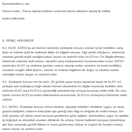
Eposta/kullanıcı adı
Fatura teslim : Fatura sipariş teslimatı sırasında fatura adresine sipariş ile birlikte
teslim edilecektir.
9. GENEL HÜKÜMLER
9.1. ALICI, SATICI’ya ait internet sitesinde sözleşme konusu ürünün temel nitelikleri, satış
fiyatı ve ödeme şekli ile teslimata ilişkin ön bilgileri okuyup, bilgi sahibi olduğunu, elektronik
ortamda gerekli teyidi verdiğini kabul, beyan ve taahhüt eder. ALICI’nın; Ön Bilgilendirmeyi
elektronik ortamda teyit etmesi, mesafeli satış sözleşmesinin kurulmasından evvel, SATICI
tarafından ALICI' ya verilmesi gereken adresi, siparişi verilen ürünlere ait temel özellikleri,
ürünlerin vergiler dâhil fiyatını, ödeme ve teslimat bilgilerini de doğru ve eksiksiz olarak
edindiğini kabul, beyan ve taahhüt eder.
9.2. Sözleşme konusu her bir ürün, 30 günlük yasal süreyi aşmamak kaydı ile ALICI' nın
yerleşim yeri uzaklığına bağlı olarak internet sitesindeki ön bilgiler kısmında belirtilen süre
zarfında ALICI veya ALICI’nın gösterdiği adresteki kişi ve/veya kuruluşa teslim edilir. Bu süre
içinde ürünün ALICI’ya teslim edilememesi durumunda, ALICI’nın sözleşmeyi feshetme hakkı
saklıdır.
9.3. SATICI, Sözleşme konusu ürünü eksiksiz, siparişte belirtilen niteliklere uygun ve varsa
garanti belgeleri, kullanım kılavuzları işin gereği olan bilgi ve belgeler ile teslim etmeyi, her
türlü ayıptan arî olarak yasal mevzuat gereklerine göre sağlam, standartlara uygun bir şekilde
işi doğruluk ve dürüstlük esasları dâhilinde ifa etmeyi, hizmet kalitesini koruyup yükseltmeyi,
işin ifası sırasında gerekli dikkat ve özeni göstermeyi, ihtiyat ve öngörü ile hareket etmeyi
kabul, beyan ve taahhüt eder.