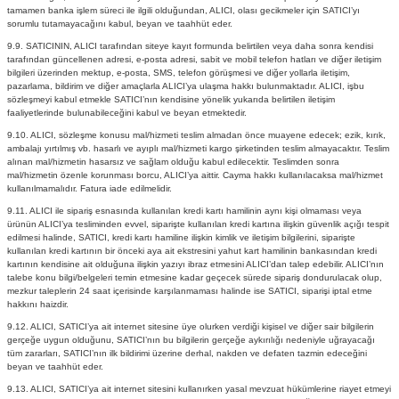
tamamen banka işlem süreci ile ilgili olduğundan, ALICI, olası gecikmeler için SATICI’yı
sorumlu tutamayacağını kabul, beyan ve taahhüt eder.
9.9. SATICININ, ALICI tarafından siteye kayıt formunda belirtilen veya daha sonra kendisi
tarafından güncellenen adresi, e-posta adresi, sabit ve mobil telefon hatları ve diğer iletişim
bilgileri üzerinden mektup, e-posta, SMS, telefon görüşmesi ve diğer yollarla iletişim,
pazarlama, bildirim ve diğer amaçlarla ALICI’ya ulaşma hakkı bulunmaktadır. ALICI, işbu
sözleşmeyi kabul etmekle SATICI’nın kendisine yönelik yukarıda belirtilen iletişim
faaliyetlerinde bulunabileceğini kabul ve beyan etmektedir.
9.10. ALICI, sözleşme konusu mal/hizmeti teslim almadan önce muayene edecek; ezik, kırık,
ambalajı yırtılmış vb. hasarlı ve ayıplı mal/hizmeti kargo şirketinden teslim almayacaktır. Teslim
alınan mal/hizmetin hasarsız ve sağlam olduğu kabul edilecektir. Teslimden sonra
mal/hizmetin özenle korunması borcu, ALICI’ya aittir. Cayma hakkı kullanılacaksa mal/hizmet
kullanılmamalıdır. Fatura iade edilmelidir.
9.11. ALICI ile sipariş esnasında kullanılan kredi kartı hamilinin aynı kişi olmaması veya
ürünün ALICI’ya tesliminden evvel, siparişte kullanılan kredi kartına ilişkin güvenlik açığı tespit
edilmesi halinde, SATICI, kredi kartı hamiline ilişkin kimlik ve iletişim bilgilerini, siparişte
kullanılan kredi kartının bir önceki aya ait ekstresini yahut kart hamilinin bankasından kredi
kartının kendisine ait olduğuna ilişkin yazıyı ibraz etmesini ALICI’dan talep edebilir. ALICI’nın
talebe konu bilgi/belgeleri temin etmesine kadar geçecek sürede sipariş dondurulacak olup,
mezkur taleplerin 24 saat içerisinde karşılanmaması halinde ise SATICI, siparişi iptal etme
hakkını haizdir.
9.12. ALICI, SATICI’ya ait internet sitesine üye olurken verdiği kişisel ve diğer sair bilgilerin
gerçeğe uygun olduğunu, SATICI’nın bu bilgilerin gerçeğe aykırılığı nedeniyle uğrayacağı
tüm zararları, SATICI’nın ilk bildirimi üzerine derhal, nakden ve defaten tazmin edeceğini
beyan ve taahhüt eder.
9.13. ALICI, SATICI’ya ait internet sitesini kullanırken yasal mevzuat hükümlerine riayet etmeyi