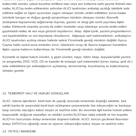
kullanımlık ürünler, çabuk bozulma tehlikesi olan veya son kullanma tarihi geçme ihtimali olan
mallar, ALICI’ya teslim edilmesinin ardından ALICI tarafından ambalajı açıldığı takdirde iade
edilmesi sağlık ve hijyen açısından uygun olmayan ürünler, teslim edildikten sonra başka
ürünlerle karışan ve doğası gereği ayrıştırılması mümkün olmayan ürünler, Abonelik
sözleşmesi kapsamında sağlananlar dışında, gazete ve dergi gibi süreli yayınlara ilişkin
mallar, Elektronik ortamda anında ifa edilen hizmetler veya tüketiciye anında teslim edilen
gayrimaddi mallar, ile ses veya görüntü kayıtlarının, kitap, dijital içerik, yazılım programlarının,
veri kaydedebilme ve veri depolama cihazlarının, bilgisayar sarf malzemelerinin, ambalajının
ALICI tarafından açılmış olması halinde iadesi Yönetmelik gereği mümkün değildir. Ayrıca
Cayma hakkı süresi sona ermeden önce, tüketicinin onayı ile ifasına başlanan hizmetlere
ilişkin cayma hakkının kullanılması da Yönetmelik gereği mümkün değildir.
Kozmetik ve kişisel bakım ürünleri, iç giyim ürünleri, mayo, bikini, kitap, kopyalanabilir yazılım
ve programlar, DVD, VCD, CD ve kasetler ile kırtasiye sarf malzemeleri (toner, kartuş, şerit vb.)
iade edilebilmesi için ambalajlarının açılmamış, denenmemiş, bozulmamış ve kullanılmamış
olmaları gerekir.
12. TEMERRÜT HALİ VE HUKUKİ SONUÇLARI
ALICI, ödeme işlemlerini kredi kartı ile yaptığı durumda temerrüde düştüğü takdirde, kart
sahibi banka ile arasındaki kredi kartı sözleşmesi çerçevesinde faiz ödeyeceğini ve bankaya
karşı sorumlu olacağını kabul, beyan ve taahhüt eder. Bu durumda ilgili banka hukuki yollara
başvurabilir; doğacak masrafları ve vekâlet ücretini ALICI’dan talep edebilir ve her koşulda
ALICI’nın borcundan dolayı temerrüde düşmesi halinde, ALICI, borcun gecikmeli ifasından
dolayı SATICI’nın uğradığı zarar ve ziyanını ödeyeceğini kabul, beyan ve taahhüt eder
13. YETKİLİ MAHKEME