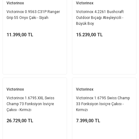
Victorinox
Victorinox
Ekmek Kızartma Makinesi
Ütü Masası & Aksesuarları
Pratik Mutfak Gereçleri
Su Sebili
Victorinox 0.9563.C31P Ranger
Victorinox 4.2261 Bushcraft
Grip 55 Onyx Çakı - Siyah
Outdoor Bıçağı Ateşleyicili -
Çay Makinesi
Dikiş & Nakış Makineleri
Termos
Tamboy Fırın
Büyük Boy
11.399,00
TL
15.239,00
TL
Su Isıtıcı (Kettle)
Ev Aletleri Aksesuarları
Mini Fırın
Meyve Sıkacağı
Mikrodalga Fırın
Kıyma Makinesi
Set Üstü Ocak
Mutfak Tartısı
Aspiratör
Victorinox
Victorinox
Victorinox 1.6795.XXL Swiss
Victorinox 1.6795 Swiss Champ
Mutfak Aletleri Aksesuarları
Puro Saklama Dolabı
Champ 73 Fonksiyon İsviçre
33 Fonksiyon İsviçre Çakısı -
Çakısı - Kırmızı
Kırmızı
26.729,00
TL
7.399,00
TL