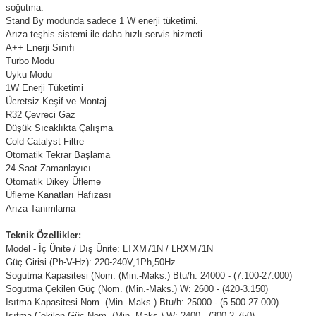
soğutma.
Stand By modunda sadece 1 W enerji tüketimi.
Arıza teşhis sistemi ile daha hızlı servis hizmeti.
A++ Enerji Sınıfı
Turbo Modu
Uyku Modu
1W Enerji Tüketimi
Ücretsiz Keşif ve Montaj
R32 Çevreci Gaz
Düşük Sıcaklıkta Çalışma
Cold Catalyst Filtre
Otomatik Tekrar Başlama
24 Saat Zamanlayıcı
Otomatik Dikey Üfleme
Üfleme Kanatları Hafızası
Arıza Tanımlama
Teknik Özellikler:
Model - İç Ünite / Dış Ünite: LTXM71N / LRXM71N
Güç Girisi (Ph-V-Hz): 220-240V,1Ph,50Hz
Sogutma Kapasitesi (Nom. (Min.-Maks.) Btu/h: 24000 - (7.100-27.000)
Sogutma Çekilen Güç (Nom. (Min.-Maks.) W: 2600 - (420-3.150)
Isıtma Kapasitesi Nom. (Min.-Maks.) Btu/h: 25000 - (5.500-27.000)
Isıtma Çekilen Güç Nom. (Min.-Maks.) W: 2400 - (300-2.750)