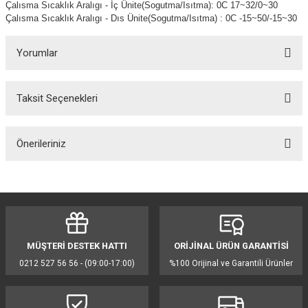
Çalısma Sıcaklık Aralıgı - İç Ünite(Sogutma/Isıtma): 0C 17~32/0~30
Çalısma Sıcaklık Aralıgı - Dıs Ünite(Sogutma/Isıtma) : 0C -15~50/-15~30
Yorumlar
Taksit Seçenekleri
Bu ürüne ilk yorumu siz yapın!
Önerileriniz
Yorum Yaz
Bu ürünün fiyat bilgisi, resim, ürün açıklamalarında ve diğer konularda
yetersiz gördüğünüz noktaları öneri formunu kullanarak tarafımıza
iletebilirsiniz.
Görüş ve önerileriniz için teşekkür ederiz.
MÜŞTERİ DESTEK HATTI
ORİJİNAL ÜRÜN GARANTİSİ
Ürün resmi kalitesiz, bozuk veya görüntülenemiyor.
0212 527 56 56 - (09:00-17:00)
%100 Orijinal ve Garantili Ürünler
Ürün açıklamasında eksik bilgiler bulunuyor.
Ürün bilgilerinde hatalar bulunuyor.
Ürün fiyatı diğer sitelerden daha pahalı.