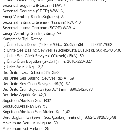
Sezonsal Sogutma (Ptasarım) kW: 7
Sezonsal Sogutma (SEER) W/W: 6,1
Enerji Verimliligi Sınıfı (Soğutma): A++
Sezonsal Isıtma Ortalama (Ptasarım) kW: 4,8
Sezonsal Isıtma Ortalama (SCOP) W/W: 4
Enerji Verimliligi Sınıfı (Isıtma): A+
Kompresör Tipi: Rotary
İç Ünite Hava Debisi (Yüksek/Orta/Düsük) m3/h
: 980/817/662
İç Ünite Ses Basınç Seviyesi (Yüksek/Orta/Düsük) dB(A): 45/40,5/36
İç Ünite Ses Gücü Seviyesi (Yüksek) dB(A): 59
İç Ünite Ürün Boyutları (GxDxY) mm: 1040x220x327
İç Ünite Agırlık Kg: 12,3
Dıs Ünite Hava Debisi m3/h: 3500
Dıs Ünite Ses Basıncı Seviyesi dB(A): 59
Dıs Ünite Ses Gücü Seviyesi dB(A): 67
Dıs Ünite Ürün Boyutları (GxDxY) mm: 890x342x673
Dıs Ünite Agırlık Kg: 42,9
Sogutucu Akıskan Gaz: R32
Sogutucu Akıskan GWP: /
Sogutucu Akıskan Sarj Miktarı Kg: 1,42
Boru Baglantıları (Sıvı / Gaz Çapları) mm(inch): 9,52(3/8)/15,9(5/8)
Maksimum Boru uzunlugu m: 50
Maksimum Kot Farkı m: 25