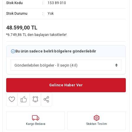
Stok Kodu
153 89 010
Ekmek Kızartma Makinesi
Ütü Masası & Aksesuarları
Pratik Mutfak Gereçleri
Su Sebili
Stok Durumu
Yok
Çay Makinesi
Dikiş & Nakış Makineleri
Termos
Tamboy Fırın
48.599,00
TL
*6.749,86 TL den başlayan taksitlerle!
Su Isıtıcı (Kettle)
Ev Aletleri Aksesuarları
Mini Fırın
Meyve Sıkacağı
Mikrodalga Fırın
Bu ürün sadece belirli bölgelere gönderilebilir
Kıyma Makinesi
Set Üstü Ocak
Mutfak Tartısı
Aspiratör
Gelince Haber Ver
Mutfak Aletleri Aksesuarları
Puro Saklama Dolabı
Kargo Bedava
Stoktan Teslim