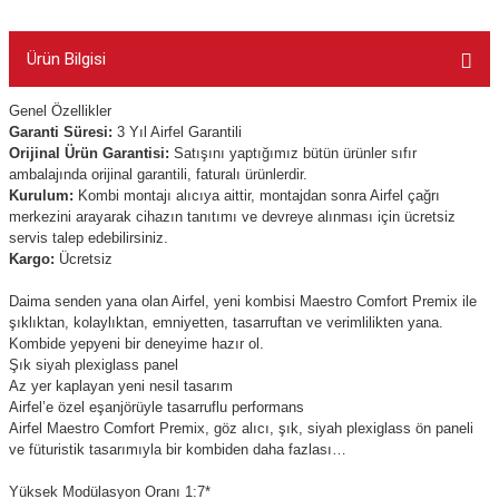
Ürün Bilgisi
Genel Özellikler
Garanti Süresi:
3 Yıl Airfel Garantili
Orijinal Ürün Garantisi:
Satışını yaptığımız bütün ürünler sıfır
ambalajında orijinal garantili, faturalı ürünlerdir.
Kurulum:
Kombi montajı alıcıya aittir, montajdan sonra Airfel çağrı
merkezini arayarak cihazın tanıtımı ve devreye alınması için ücretsiz
servis talep edebilirsiniz.
Kargo:
Ücretsiz
Daima senden yana olan Airfel, yeni kombisi Maestro Comfort Premix ile
şıklıktan, kolaylıktan, emniyetten, tasarruftan ve verimlilikten yana.
Kombide yepyeni bir deneyime hazır ol.
Şık siyah plexiglass panel
Az yer kaplayan yeni nesil tasarım
Airfel’e özel eşanjörüyle tasarruflu performans
Airfel Maestro Comfort Premix, göz alıcı, şık, siyah plexiglass ön paneli
ve füturistik tasarımıyla bir kombiden daha fazlası…
Yüksek Modülasyon Oranı 1:7*