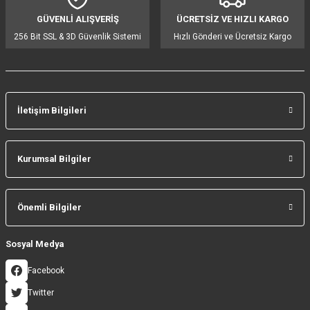
Ürün fiyatı diğer sitelerden daha pahalı.
GÜVENLİ ALIŞVERİŞ
ÜCRETSİZ VE HIZLI KARGO
Bu ürüne benzer farklı alternatifler olmalı.
256 Bit SSL & 3D Güvenlik Sistemi
Hızlı Gönderi ve Ücretsiz Kargo
İletişim Bilgileri
Gönder
Kurumsal Bilgiler
Önemli Bilgiler
Sosyal Medya
Facebook
Twitter