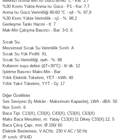
Merkezi Isıtma Min Isı Gücü 80-60 °C - Kw: 3,7
%30 Kısmı Yükte Anma Isı Gücü - P1 - Kw: 7,7
Anma Isı Gücü Verimliliği 80-60 °C - η4 - %: 87,9
%30 Ksmı Yükte Verimlilik - η1 - %: 98,2
Genleşme Tankı Hacmi - lt: 7
Mak-Min Çalışma Basıncı - Bar: 3-0, 6
Sıcak Su:
Mevsimsel Sıcak Su Verimlilik Sınıfı: A
Sıcak Su Yük Proﬁli: XL
Sıcak Su Verimliliği, ηwh - %: 88
Kullanım suyu debisi (∆T=30°C) - lt/ dk: 12
İşletme Basıncı Maks-Min - Bar:
Yıllık Elektrik Tüketimi, YET - kWh: 40
Yıllık Yakıt Tüketimi, YYT - Gj: 17
Diğer Özellikler:
Ses Seviyesi (İç Mekân - Maksimum Kapasite), LWA - dBA: 50
Nox Sınıfı: 6
Baca Tipi: C13(X), C33(X), C43(X), C53(X), C63(X)
Maks Baca Mesafesi, m: Yatay C13(X):11 Dikey C33(X):12, 5
Baca Çıkış Çapı, mm: Ø 100/ 60
Elektrik Beslemesi, V ACHz: 230 V AC / 50 Hz
IP sınıfı: IPX4D