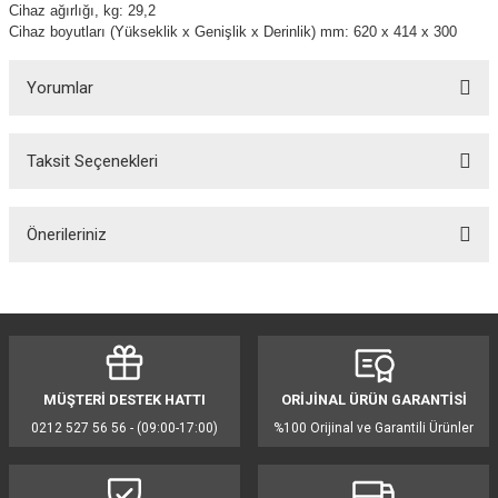
Cihaz ağırlığı, kg: 29,2
Cihaz boyutları (Yükseklik x Genişlik x Derinlik) mm: 620 x 414 x 300
Yorumlar
Taksit Seçenekleri
Bu ürüne ilk yorumu siz yapın!
Önerileriniz
Yorum Yaz
Bu ürünün fiyat bilgisi, resim, ürün açıklamalarında ve diğer konularda
yetersiz gördüğünüz noktaları öneri formunu kullanarak tarafımıza
iletebilirsiniz.
Görüş ve önerileriniz için teşekkür ederiz.
MÜŞTERİ DESTEK HATTI
ORİJİNAL ÜRÜN GARANTİSİ
Ürün resmi kalitesiz, bozuk veya görüntülenemiyor.
0212 527 56 56 - (09:00-17:00)
%100 Orijinal ve Garantili Ürünler
Ürün açıklamasında eksik bilgiler bulunuyor.
Ürün bilgilerinde hatalar bulunuyor.