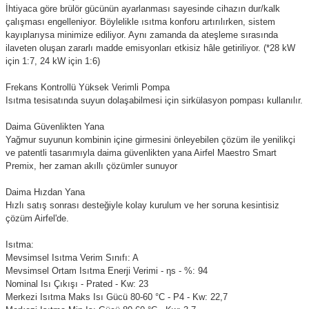
İhtiyaca göre brülör gücünün ayarlanması sayesinde cihazın dur/kalk
çalışması engelleniyor. Böylelikle ısıtma konforu artırılırken, sistem
kayıplarıysa minimize ediliyor. Aynı zamanda da ateşleme sırasında
ilaveten oluşan zararlı madde emisyonları etkisiz hâle getiriliyor. (*28 kW
için 1:7, 24 kW için 1:6)
Frekans Kontrollü Yüksek Verimli Pompa
Isıtma tesisatında suyun dolaşabilmesi için sirkülasyon pompası kullanılır.
Daima Güvenlikten Yana
Yağmur suyunun kombinin içine girmesini önleyebilen çözüm ile yenilikçi
ve patentli tasarımıyla daima güvenlikten yana Airfel Maestro Smart
Premix, her zaman akıllı çözümler sunuyor
Daima Hızdan Yana
Hızlı satış sonrası desteğiyle kolay kurulum ve her soruna kesintisiz
çözüm Airfel'de.
Isıtma:
Mevsimsel Isıtma Verim Sınıfı: A
Mevsimsel Ortam Isıtma Enerji Verimi - ηs - %: 94
Nominal Isı Çıkışı - Prated - Kw: 23
Merkezi Isıtma Maks Isı Gücü 80-60 °C - P4 - Kw: 22,7