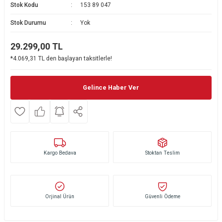
Stok Kodu
153 89 047
Ekmek Kızartma Makinesi
Ütü Masası & Aksesuarları
Pratik Mutfak Gereçleri
Su Sebili
Stok Durumu
Yok
Çay Makinesi
Dikiş & Nakış Makineleri
Termos
Tamboy Fırın
29.299,00
TL
*4.069,31 TL den başlayan taksitlerle!
Su Isıtıcı (Kettle)
Ev Aletleri Aksesuarları
Mini Fırın
Meyve Sıkacağı
Mikrodalga Fırın
Gelince Haber Ver
Kıyma Makinesi
Set Üstü Ocak
Mutfak Tartısı
Aspiratör
Kargo Bedava
Stoktan Teslim
Mutfak Aletleri Aksesuarları
Puro Saklama Dolabı
Orjinal Ürün
Güvenli Ödeme