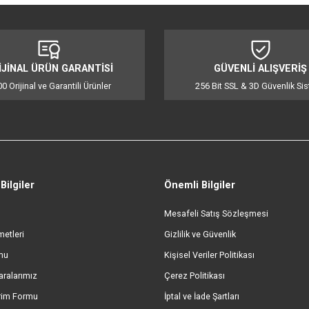
iğer konularda yetersiz gördüğünüz noktaları öneri formunu kullanarak tarafı
Bu ürüne ilk yorumu siz yapın!
Yorum Yaz
ORİJİNAL ÜRÜN GARANTİSİ
GÜVENL
%100 Orijinal ve Garantili Ürünler
256 Bit SSL &