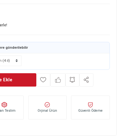
153 00 338
Var
0
TL
başlayan taksitlerle!
e belirli bölgelere gönderilebilir
Sepete Ekle
Stoktan Teslim
Orjinal Ürün
Güvenli Öd