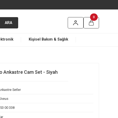
argo
ARA
ma
Elektronik
Kişisel Bakım & Sağlık
ogram Turbo Ankastre Cam Set - Siyah
Ankastre Setler
Alveus