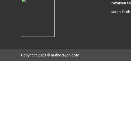
İletişim Bilgileri
Kur
Mahmutbey Mah. İstoç 26 Ada No:
Hak
102/104/106/108 Bağcılar İstanbul
Müşt
Müşteri Destek Hattı: 0212 527 56 56
İlet
WhatsApp Destek Hattı: 0534 892 46 05
Hes
E-Posta: info@makroreyon.com
Hava
Paza
Karg