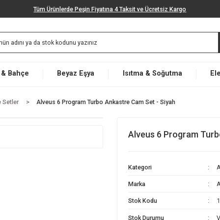
Tüm Ürünlerde Peşin Fiyatına 4 Taksit ve Ücretsiz K
Market & Bahçe
Beyaz Eşya
Isıtma & Soğut
Ankastre Setler
Alveus 6 Program Turbo Ankastre Cam Set - Siyah
Alveus 6 Pr
Kategori
Marka