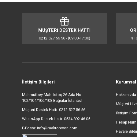
Kontrol Panel Tipi: Metal Kontrol Paneli
Kontrol Tipi: Mekanik Kontrol
Emaye Tepsi: Var
Turbo Fan: Var
Bu ürünün fiyat bilgisi, resim, ürün açıklamalarında ve d
Görüş ve önerileriniz için teşekkür ederiz.
Ürün resmi kalitesiz, bozuk veya görüntülenemiyor.
Ürün açıklamasında eksik bilgiler bulunuyor.
Ürün bilgilerinde hatalar bulunuyor.
MÜŞTERİ DESTEK HATTI
Ürün fiyatı diğer sitelerden daha pahalı.
0212 527 56 56 - (09:00-17:00)
Bu ürüne benzer farklı alternatifler olmalı.