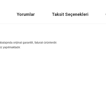
ilgisi
Yorumlar
Taksit Seçenekle
sıfır ambalajında orijinal garantili, faturalı ürünlerdir.
an Ücretsiz yapılmaktadır.