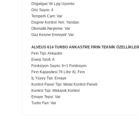
Aydınlatma Tipi: Led
Hava Dibisi: 450 m3/h
Metal Gövde
Davlumbaz Kontrol Tipi: 3 Kademeli Kontrol Paneli
ALVEUS
KLS 670
ANKASTRE OCAK TEKNİK ÖZELL
Ocak Türü: Ankastre
Dögalgaz Ve Lpg Uyumlu
Göz Sayısı: 4
Temperli Cam: Var
Dügme Kontrol Yeri: Yandan
Otomatik Ateşleme: Var
Gaz Kesme Emniyeti: Var
ALVEUS 614 TURBO ANKASTRE FIRIN TEKNİK ÖZE
Fırın Tipi: Ankastre
Enerji Sınıfı: A
Fonksiyon Sayısı: 6+1 Fonkisyon
Fırın Kapasitesi:76 Litre XL Fırın
İç Yüzey Tipi: Emaye