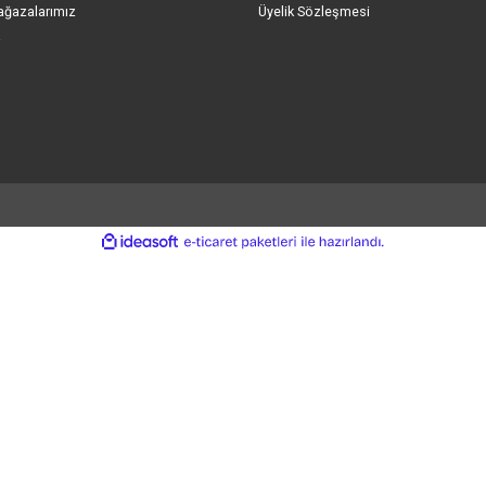
Gönder
umsal Bilgiler
Önemli Bilgiler
kımızda
Mesafeli Satış Sözl
eri Hizmetleri
Gizlilik ve Güvenlik
işim Formu
Kişisel Veriler Politik
ap Numaralarımız
Çerez Politikası
le Bildirim Formu
İptal ve İade Şartları
ryeri Mağazalarımız
Üyelik Sözleşmesi
o Takibi