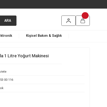
argo
ARA
ma
Elektronik
Kişisel Bakım & Sağlık
/10 Yoğurella 1 Litre Yoğurt Makinesi
Ariete
153 00 116
Yok