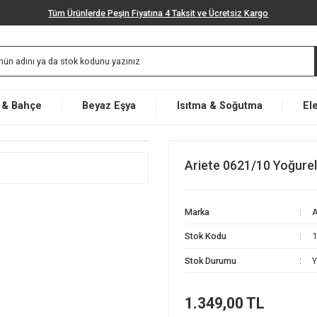
Tüm Ürünlerde Peşin Fiyatına 4 Taksit ve Ücretsiz K
Market & Bahçe
Beyaz Eşya
Isıtma & Soğut
Ariete 0621
Marka
Stok Kodu
Stok Durumu