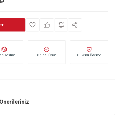
TL
şlayan taksitlerle!
ince Haber Ver
Stoktan Teslim
Orjinal Ürün
Güvenli Öd
ri
Önerileriniz