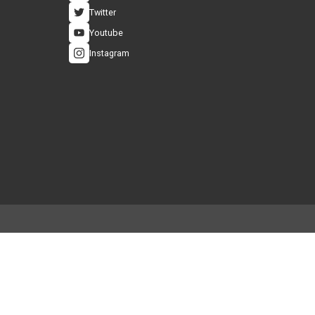
Sosyal Medya
eşmesi
Facebook
Twitter
ası
Youtube
Instagram