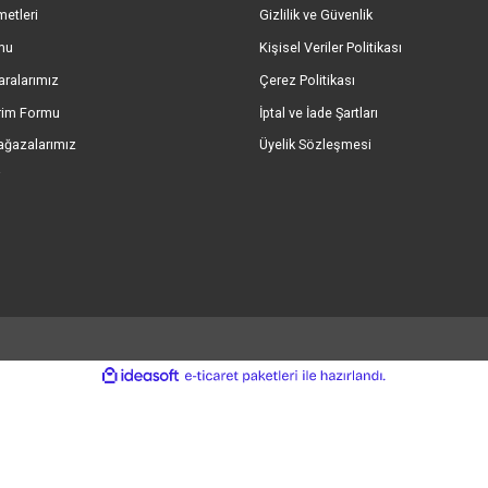
Gönder
umsal Bilgiler
Önemli Bilgiler
kımızda
Mesafeli Satış Sözl
eri Hizmetleri
Gizlilik ve Güvenlik
işim Formu
Kişisel Veriler Politik
ap Numaralarımız
Çerez Politikası
le Bildirim Formu
İptal ve İade Şartları
ryeri Mağazalarımız
Üyelik Sözleşmesi
o Takibi