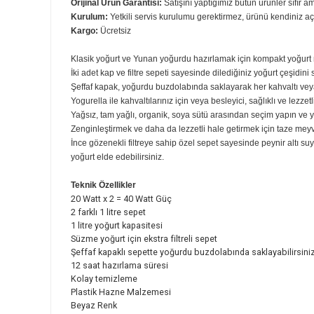
Genel Özellikler
Garanti Süresi:
2 Yıl Ariete Türkiye Garantili
Orijinal Ürün Garantisi:
Satışını yaptığımız bütün ürünler 
Kurulum:
Yetkili servis kurulumu gerektirmez, ürünü kend
Kargo:
Ücretsiz
Klasik yoğurt ve Yunan yoğurdu hazırlamak için kompak
İki adet kap ve filtre sepeti sayesinde dilediğiniz yoğurt ç
Şeffaf kapak, yoğurdu buzdolabında saklayarak her kahva
Yogurella ile kahvaltılarınız için veya besleyici, sağlıklı
Yağsız, tam yağlı, organik, soya sütü arasından seçim ya
Zenginleştirmek ve daha da lezzetli hale getirmek için ta
İnce gözenekli filtreye sahip özel sepet sayesinde peynir
yoğurt elde edebilirsiniz.
Teknik Özellikler
20 Watt x 2 = 40 Watt Güç
2 farklı 1 litre sepet