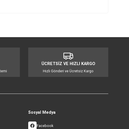
mıza iletebilirsiniz.
İ ALIŞVERİŞ
ÜCRETSİZ VE HIZLI KA
 3D Güvenlik Sistemi
Hızlı Gönderi ve Ücretsiz Ka