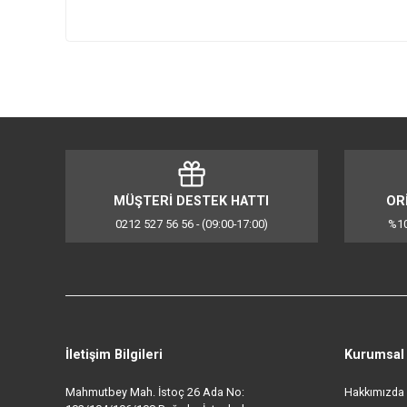
1 litre yoğurt kapasitesi
Süzme yoğurt için ekstra filtreli sepet
Şeffaf kapaklı sepette yoğurdu buzdolabında saklayabi
12 saat hazırlama süresi
Kolay temizleme
Plastik Hazne Malzemesi
Beyaz Renk
Bu ürünün fiyat bilgisi, resim, ürün açıklamalarında ve d
Görüş ve önerileriniz için teşekkür ederiz.
Ürün resmi kalitesiz, bozuk veya görüntülenemiyor.
Ürün açıklamasında eksik bilgiler bulunuyor.
Ürün bilgilerinde hatalar bulunuyor.
MÜŞTERİ DESTEK HATTI
Ürün fiyatı diğer sitelerden daha pahalı.
0212 527 56 56 - (09:00-17:00)
Bu ürüne benzer farklı alternatifler olmalı.