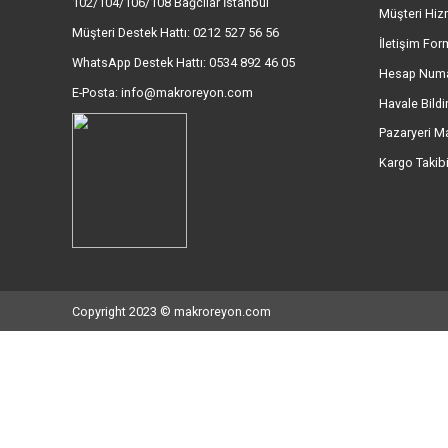
İletişim Bilgileri
Kur
Mahmutbey Mah. İstoç 26 Ada No:
Hak
102/104/106/108 Bağcılar İstanbul
Müşt
Müşteri Destek Hattı: 0212 527 56 56
İlet
WhatsApp Destek Hattı: 0534 892 46 05
Hes
E-Posta: info@makroreyon.com
Hava
Paza
Karg