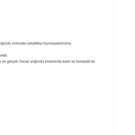
amaktadır.
ağlıklı ve hakiki yoğurdu evinizde rahatlıkla hazırlayabilirsiniz.
nulmaz hale gelecektir.
ilir, tolere edilebilir ve gerçek Yunan yoğurdu kıvamında kalın ve kompakt bi