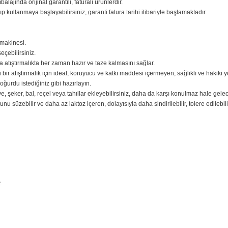
sıfır ambalajında orijinal garantili, faturalı ürünlerdir.
iniz açıp kullanmaya başlayabilirsiniz, garanti fatura tarihi itibariyle başl
t yoğurt makinesi.
eşidini seçebilirsiniz.
ltı veya atıştırmalıkta her zaman hazır ve taze kalmasını sağlar.
 ve lezzetli bir atıştırmalık için ideal, koruyucu ve katkı maddesi içermeyen, s
pın ve yoğurdu istediğiniz gibi hazırlayın.
ze meyve, şeker, bal, reçel veya tahıllar ekleyebilirsiniz, daha da karşı ko
 altı suyunu süzebilir ve daha az laktoz içeren, dolayısıyla daha sindirileb