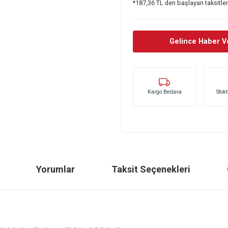
1.349,00
*187,36 TL den ba
Gel
Kargo Bedava
ilgisi
Yorumlar
Taksit Seçenekle