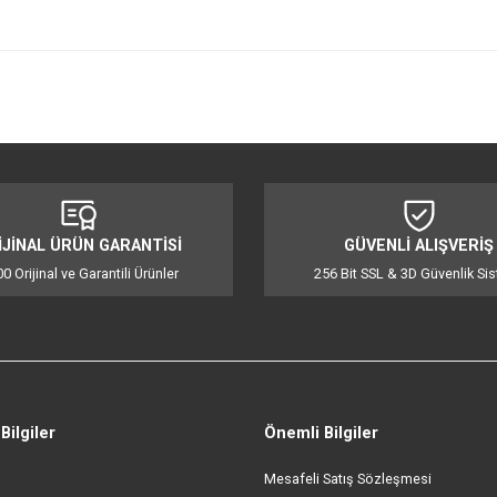
lirsiniz.
iğer konularda yetersiz gördüğünüz noktaları öneri formunu kullanarak tarafı
Bu ürüne ilk yorumu siz yapın!
Yorum Yaz
ORİJİNAL ÜRÜN GARANTİSİ
GÜVENL
%100 Orijinal ve Garantili Ürünler
256 Bit SSL &