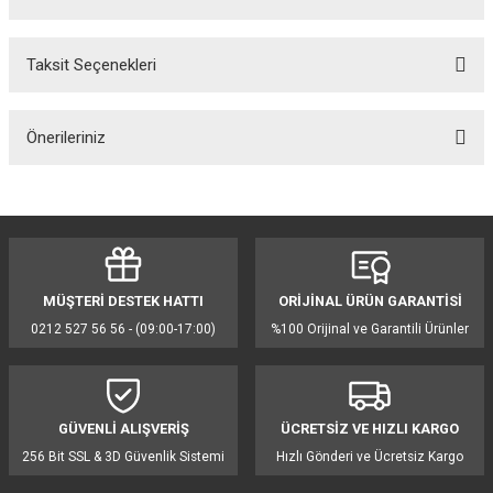
Taksit Seçenekleri
Bu ürüne ilk yorumu siz yapın!
Önerileriniz
Yorum Yaz
Bu ürünün fiyat bilgisi, resim, ürün açıklamalarında ve diğer konularda
yetersiz gördüğünüz noktaları öneri formunu kullanarak tarafımıza
iletebilirsiniz.
Görüş ve önerileriniz için teşekkür ederiz.
MÜŞTERİ DESTEK HATTI
ORİJİNAL ÜRÜN GARANTİSİ
Ürün resmi kalitesiz, bozuk veya görüntülenemiyor.
0212 527 56 56 - (09:00-17:00)
%100 Orijinal ve Garantili Ürünler
Ürün açıklamasında eksik bilgiler bulunuyor.
Ürün bilgilerinde hatalar bulunuyor.
Ürün fiyatı diğer sitelerden daha pahalı.
GÜVENLİ ALIŞVERİŞ
ÜCRETSİZ VE HIZLI KARGO
Bu ürüne benzer farklı alternatifler olmalı.
256 Bit SSL & 3D Güvenlik Sistemi
Hızlı Gönderi ve Ücretsiz Kargo