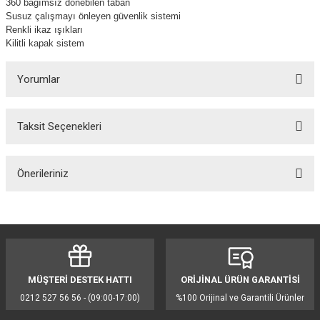
360 bağımsız dönebilen taban
Susuz çalışmayı önleyen güvenlik sistemi
Renkli ikaz ışıkları
Kilitli kapak sistem
Yorumlar
Taksit Seçenekleri
Bu ürüne ilk yorumu siz yapın!
Önerileriniz
Yorum Yaz
Bu ürünün fiyat bilgisi, resim, ürün açıklamalarında ve diğer konularda
yetersiz gördüğünüz noktaları öneri formunu kullanarak tarafımıza
iletebilirsiniz.
Görüş ve önerileriniz için teşekkür ederiz.
MÜŞTERİ DESTEK HATTI
ORİJİNAL ÜRÜN GARANTİSİ
Ürün resmi kalitesiz, bozuk veya görüntülenemiyor.
0212 527 56 56 - (09:00-17:00)
%100 Orijinal ve Garantili Ürünler
Ürün açıklamasında eksik bilgiler bulunuyor.