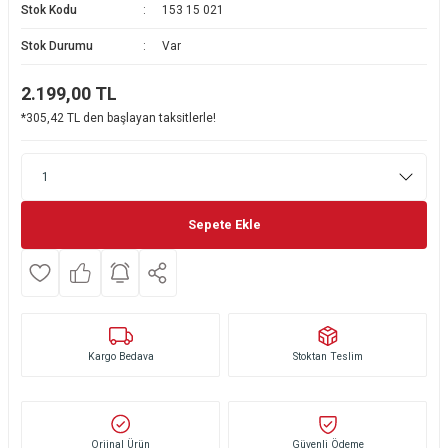
Stok Kodu
153 15 021
Ekmek Kızartma Makinesi
Ütü Masası & Aksesuarları
Pratik Mutfak Gereçleri
Su Sebili
Stok Durumu
Var
Çay Makinesi
Dikiş & Nakış Makineleri
Termos
Tamboy Fırın
2.199,00
TL
*305,42 TL den başlayan taksitlerle!
Su Isıtıcı (Kettle)
Ev Aletleri Aksesuarları
Mini Fırın
Meyve Sıkacağı
Mikrodalga Fırın
Kıyma Makinesi
Set Üstü Ocak
Sepete Ekle
Mutfak Tartısı
Aspiratör
Mutfak Aletleri Aksesuarları
Puro Saklama Dolabı
Kargo Bedava
Stoktan Teslim
Orjinal Ürün
Güvenli Ödeme