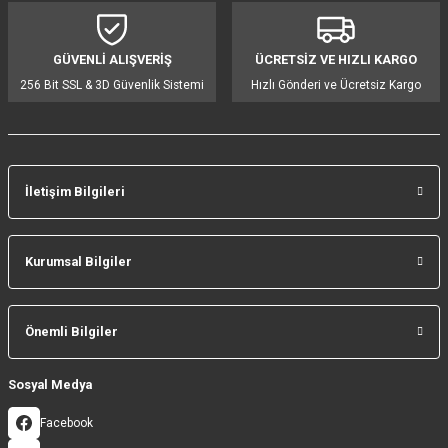
Ürün bilgilerinde hatalar bulunuyor.
Ürün fiyatı diğer sitelerden daha pahalı.
GÜVENLİ ALIŞVERİŞ
ÜCRETSİZ VE HIZLI KARGO
Bu ürüne benzer farklı alternatifler olmalı.
256 Bit SSL & 3D Güvenlik Sistemi
Hızlı Gönderi ve Ücretsiz Kargo
İletişim Bilgileri
Gönder
Kurumsal Bilgiler
Önemli Bilgiler
Sosyal Medya
Facebook