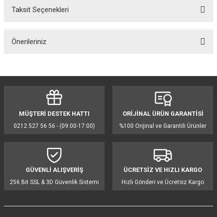
Taksit Seçenekleri
Bu ürüne ilk yorumu siz yapın!
Önerileriniz
Yorum Yaz
Bu ürünün fiyat bilgisi, resim, ürün açıklamalarında ve diğer konularda
yetersiz gördüğünüz noktaları öneri formunu kullanarak tarafımıza
iletebilirsiniz.
Görüş ve önerileriniz için teşekkür ederiz.
MÜŞTERİ DESTEK HATTI
ORİJİNAL ÜRÜN GARANTİSİ
Ürün resmi kalitesiz, bozuk veya görüntülenemiyor.
0212 527 56 56 - (09:00-17:00)
%100 Orijinal ve Garantili Ürünler
Ürün açıklamasında eksik bilgiler bulunuyor.
Ürün bilgilerinde hatalar bulunuyor.
Ürün fiyatı diğer sitelerden daha pahalı.
GÜVENLİ ALIŞVERİŞ
ÜCRETSİZ VE HIZLI KARGO
Bu ürüne benzer farklı alternatifler olmalı.
256 Bit SSL & 3D Güvenlik Sistemi
Hızlı Gönderi ve Ücretsiz Kargo