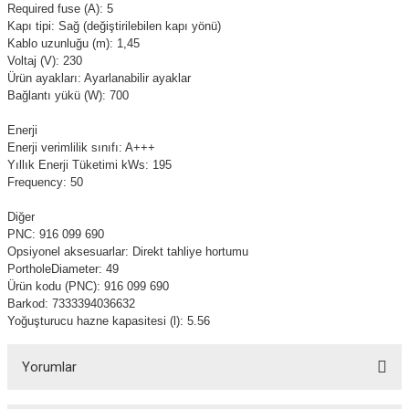
Required fuse (A): 5
Kapı tipi: Sağ (değiştirilebilen kapı yönü)
Kablo uzunluğu (m): 1,45
Voltaj (V): 230
Ürün ayakları: Ayarlanabilir ayaklar
Bağlantı yükü (W): 700
Enerji
Enerji verimlilik sınıfı: A+++
Yıllık Enerji Tüketimi kWs: 195
Frequency: 50
Diğer
PNC: 916 099 690
Opsiyonel aksesuarlar: Direkt tahliye hortumu
PortholeDiameter: 49
Ürün kodu (PNC): 916 099 690
Barkod: 7333394036632
Yoğuşturucu hazne kapasitesi (l): 5.56
Yorumlar