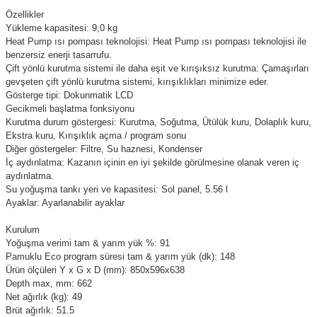
Özellikler
Yükleme kapasitesi: 9,0 kg
Heat Pump ısı pompası teknolojisi: Heat Pump ısı pompası teknolojisi ile
benzersiz enerji tasarrufu.
Çift yönlü kurutma sistemi ile daha eşit ve kırışıksız kurutma: Çamaşırları
gevşeten çift yönlü kurutma sistemi, kırışıklıkları minimize eder.
Gösterge tipi: Dokunmatik LCD
Gecikmeli başlatma fonksiyonu
Kurutma durum göstergesi: Kurutma, Soğutma, Ütülük kuru, Dolaplık kuru,
Ekstra kuru, Kırışıklık açma / program sonu
Diğer göstergeler: Filtre, Su haznesi, Kondenser
İç aydınlatma: Kazanın içinin en iyi şekilde görülmesine olanak veren iç
aydınlatma.
Su yoğuşma tankı yeri ve kapasitesi: Sol panel, 5.56 l
Ayaklar: Ayarlanabilir ayaklar
Kurulum
Yoğuşma verimi tam & yarım yük %: 91
Pamuklu Eco program süresi tam & yarım yük (dk): 148
Ürün ölçüleri Y x G x D (mm): 850x596x638
Depth max, mm: 662
Net ağırlık (kg): 49
Brüt ağırlık: 51.5