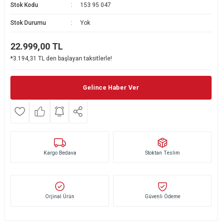
Stok Kodu
153 95 047
Ekmek Kızartma Makinesi
Ütü Masası & Aksesuarları
Pratik Mutfak Gereçleri
Su Sebili
Stok Durumu
Yok
Çay Makinesi
Dikiş & Nakış Makineleri
Termos
Tamboy Fırın
22.999,00
TL
*3.194,31 TL den başlayan taksitlerle!
Su Isıtıcı (Kettle)
Ev Aletleri Aksesuarları
Mini Fırın
Meyve Sıkacağı
Mikrodalga Fırın
Gelince Haber Ver
Kıyma Makinesi
Set Üstü Ocak
Mutfak Tartısı
Aspiratör
Kargo Bedava
Stoktan Teslim
Mutfak Aletleri Aksesuarları
Puro Saklama Dolabı
Orjinal Ürün
Güvenli Ödeme