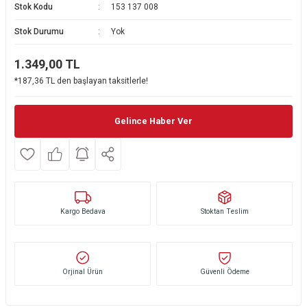
Stok Kodu
153 137 008
Ekmek Kızartma Makinesi
Ütü Masası & Aksesuarları
Pratik Mutfak Gereçleri
Su Sebili
Stok Durumu
Yok
Çay Makinesi
Dikiş & Nakış Makineleri
Termos
Tamboy Fırın
1.349,00
TL
*187,36 TL den başlayan taksitlerle!
Su Isıtıcı (Kettle)
Ev Aletleri Aksesuarları
Mini Fırın
Meyve Sıkacağı
Mikrodalga Fırın
Gelince Haber Ver
Kıyma Makinesi
Set Üstü Ocak
Mutfak Tartısı
Aspiratör
Kargo Bedava
Stoktan Teslim
Mutfak Aletleri Aksesuarları
Puro Saklama Dolabı
Orjinal Ürün
Güvenli Ödeme