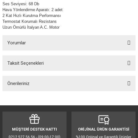
Ses Seviyesi: 68 Db
Hava Yönlendirme Aparatı: 2 adet
2 Kat Hızlı Kurutma Performansı
Termostat Korumalı Rezistans
Uzun Ömürlü İtalyan A.C. Motor
Yorumlar
Taksit Seçenekleri
Bu ürüne ilk yorumu siz yapın!
Önerileriniz
Yorum Yaz
Bu ürünün fiyat bilgisi, resim, ürün açıklamalarında ve diğer konularda
yetersiz gördüğünüz noktaları öneri formunu kullanarak tarafımıza
iletebilirsiniz.
Görüş ve önerileriniz için teşekkür ederiz.
MÜŞTERİ DESTEK HATTI
ORİJİNAL ÜRÜN GARANTİSİ
Ürün resmi kalitesiz, bozuk veya görüntülenemiyor.
0212 527 56 56 - (09:00-17:00)
%100 Orijinal ve Garantili Ürünler