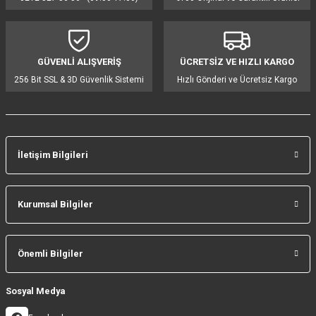
Ürün açıklamasında eksik bilgiler bulunuyor.
Ürün bilgilerinde hatalar bulunuyor.
Ürün fiyatı diğer sitelerden daha pahalı.
GÜVENLİ ALIŞVERİŞ
ÜCRETSİZ VE HIZLI KARGO
Bu ürüne benzer farklı alternatifler olmalı.
256 Bit SSL & 3D Güvenlik Sistemi
Hızlı Gönderi ve Ücretsiz Kargo
İletişim Bilgileri
Gönder
Kurumsal Bilgiler
Önemli Bilgiler
Sosyal Medya