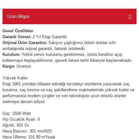
Ürün Bilgisi
Genel Özellikler
Garanti Süresi:
2 Yıl Etap Garantili
Orijinal Ürün Garantisi:
Satışını yaptığımız bütün ürünler sıfır
ambalajında orijinal garantili, faturalı ürünlerdir.
Kurulum:
Yetkili servis kurulumu gerektirmez, ürünü kendiniz açıp
kullanmaya başlayabilirsiniz, garanti fatura tarihi itibariyle başlamaktadır.
Kargo:
Ücretsiz
Yüksek Kalite
Etap 1981 yılından itibaren edindiği tecrübeyi ürünlerine yansıtarak saç
kurutma, saç kesme ve saç şekillendirme makinelerinde yüksek kalite ve
performansta modern çizgiler ve son teknolojiyle uzun ömürlü ürünler
üretmeye devam ediyor.
Güç: 2500 Watt
Hız-Sıcaklık Ayarı: 6
Ağırlık: 601 Gr.
Hava Basıncı: 301 mmH2O
Hava Üfleme: 101,90 m³/saat