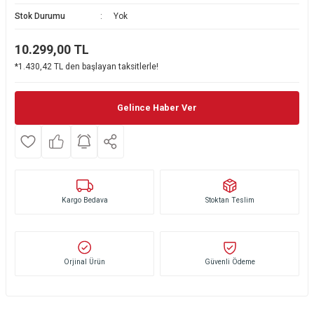
Stok Durumu
Yok
Ekmek Kızartma Makinesi
Ütü Masası & Aksesuarları
Pratik Mutfak Gereçleri
Su Sebili
10.299,00
TL
Çay Makinesi
Dikiş & Nakış Makineleri
Termos
Tamboy Fırın
*1.430,42 TL den başlayan taksitlerle!
Su Isıtıcı (Kettle)
Ev Aletleri Aksesuarları
Mini Fırın
Gelince Haber Ver
Meyve Sıkacağı
Mikrodalga Fırın
Kıyma Makinesi
Set Üstü Ocak
Mutfak Tartısı
Aspiratör
Kargo Bedava
Stoktan Teslim
Mutfak Aletleri Aksesuarları
Puro Saklama Dolabı
Orjinal Ürün
Güvenli Ödeme