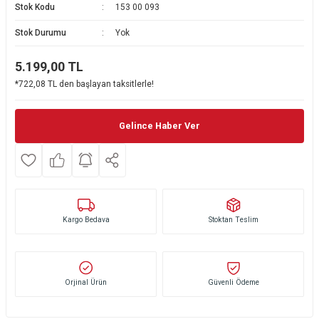
Stok Kodu
153 00 093
Ekmek Kızartma Makinesi
Ütü Masası & Aksesuarları
Pratik Mutfak Gereçleri
Su Sebili
Stok Durumu
Yok
Çay Makinesi
Dikiş & Nakış Makineleri
Termos
Tamboy Fırın
5.199,00
TL
*722,08 TL den başlayan taksitlerle!
Su Isıtıcı (Kettle)
Ev Aletleri Aksesuarları
Mini Fırın
Meyve Sıkacağı
Mikrodalga Fırın
Gelince Haber Ver
Kıyma Makinesi
Set Üstü Ocak
Mutfak Tartısı
Aspiratör
Kargo Bedava
Stoktan Teslim
Mutfak Aletleri Aksesuarları
Puro Saklama Dolabı
Orjinal Ürün
Güvenli Ödeme