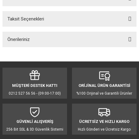
Taksit Seçenekleri
Bu ürüne ilk yorumu siz yapın!
Önerileriniz
Yorum Yaz
Bu ürünün fiyat bilgisi, resim, ürün açıklamalarında ve diğer konularda
yetersiz gördüğünüz noktaları öneri formunu kullanarak tarafımıza
iletebilirsiniz.
Görüş ve önerileriniz için teşekkür ederiz.
MÜŞTERİ DESTEK HATTI
ORİJİNAL ÜRÜN GARANTİSİ
Ürün resmi kalitesiz, bozuk veya görüntülenemiyor.
0212 527 56 56 - (09:00-17:00)
%100 Orijinal ve Garantili Ürünler
Ürün açıklamasında eksik bilgiler bulunuyor.
Ürün bilgilerinde hatalar bulunuyor.
Ürün fiyatı diğer sitelerden daha pahalı.
GÜVENLİ ALIŞVERİŞ
ÜCRETSİZ VE HIZLI KARGO
Bu ürüne benzer farklı alternatifler olmalı.
256 Bit SSL & 3D Güvenlik Sistemi
Hızlı Gönderi ve Ücretsiz Kargo