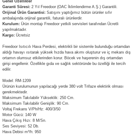
Genel Özellikler
Garanti Süresi:
2 Yıl Freedoor (OAC İklimlendirme A.Ş.) Garantili.
Orijinal Ürün Garantisi:
Satışını yaptığımız bütün ürünler sıfır
ambalajında orijinal garantili, faturalı ürünlerdir.
Kurulum:
Ürün montajı Freedoor yetkili servisleri tarafından Ücretli
yapılmaktadır.
Kargo:
Ücretsiz
Freedoor Isıtıcılı Hava Perdesi, elektrikli bir sistemle bulunduğu ortamdan
aldığı havayı ısıtarak yüksek hızda hava akımı oluşturur ve iç mekanı dış
ortamın olumsuz etkilerinden korur. Böcek ve haşerenin dış ortamdan
girişi engellenir. Özellikle gıda ve sağlık sektöründe bu özelliği ile tercih
edilir.
Model: RM-1209
Ürünün kurulumunun yapılacağı yerde 380 volt Trifaze elektirik olması
gerekmektedir.
Maksimum Takılabilir Yükseklik:
250 Cm
.
Maksimum Takılabilir Genişlik:
90 Cm
.
Voltaj Frekans V/Ph/Hz: 400/3/50
Motor Gücü: 140 W
Hava Çıkış Hızı: 8 M/Sn.
Ses Seviyesi: 52 Db.
Hava Debisi m³/h: 950