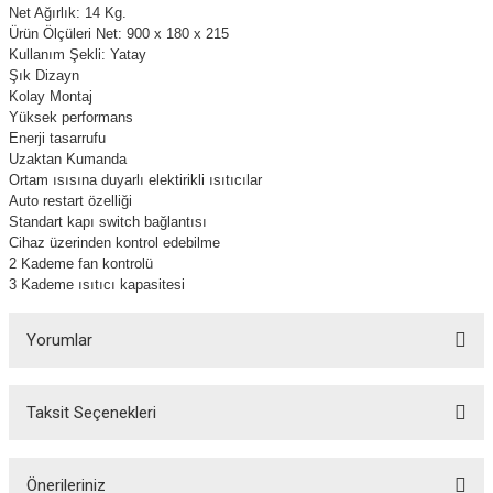
Net Ağırlık:
14 Kg
.
Ürün Ölçüleri Net: 900 x 180 x 215
Kullanım Şekli: Yatay
Şık Dizayn
Kolay Montaj
Yüksek performans
Enerji tasarrufu
Uzaktan Kumanda
Ortam ısısına duyarlı elektirikli ısıtıcılar
Auto restart özelliği
Standart kapı switch bağlantısı
Cihaz üzerinden kontrol edebilme
2 Kademe fan kontrolü
3 Kademe ısıtıcı kapasitesi
Yorumlar
Taksit Seçenekleri
Bu ürüne ilk yorumu siz yapın!
Önerileriniz
Yorum Yaz