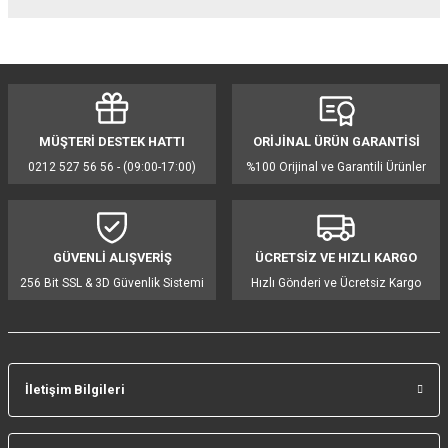
Bu ürünün fiyat bilgisi, resim, ürün açıklamalarında ve diğer konularda
yetersiz gördüğünüz noktaları öneri formunu kullanarak tarafımıza
iletebilirsiniz.
Görüş ve önerileriniz için teşekkür ederiz.
MÜŞTERİ DESTEK HATTI
ORİJİNAL ÜRÜN GARANTİSİ
Ürün resmi kalitesiz, bozuk veya görüntülenemiyor.
0212 527 56 56 - (09:00-17:00)
%100 Orijinal ve Garantili Ürünler
Ürün açıklamasında eksik bilgiler bulunuyor.
Ürün bilgilerinde hatalar bulunuyor.
Ürün fiyatı diğer sitelerden daha pahalı.
GÜVENLİ ALIŞVERİŞ
ÜCRETSİZ VE HIZLI KARGO
Bu ürüne benzer farklı alternatifler olmalı.
256 Bit SSL & 3D Güvenlik Sistemi
Hızlı Gönderi ve Ücretsiz Kargo
İletişim Bilgileri
Gönder