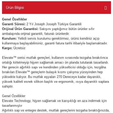
Ürün Bilgisi
Genel Özellikler
Garanti Süresi:
2 Yıl Joseph Joseph Türkiye Garantili
Orijinal Ürün Garantisi:
Satışını yaptığımız bütün ürünler sıfır
ambalajında orijinal garantili, faturalı ürünlerdir.
Kurulum:
Yetkili servis kurulumu gerektirmez, ürünü kendiniz açıp
kullanmaya başlayabilirsiniz, garanti fatura tarihi itibariyle başlamaktadır.
Kargo:
Ücretsiz
Elevate™ serisi mutfak gereçleri, kullanım sırasında tezgaha bırakılınca
ortalığı kirletmeyip hijyen sağlamak amacı ön planda tutularak tasarlandı.
Her gerecin ağırlıklı sapı ve kendinden yükselticisi olduğu için, tezgâha
bırakılan Elevate™ gereçlerin bulaşık kısmı çalışma yüzeyinden hep
yüksekte kalıyor. Bu mutfak eşyaları 270 Dereceye kadar dayanıklı,
yüksek kaliteli esnek silikon başlık ve ergonomik, ısıya dayanıklı saplara
sahiptir.
Genel Özellikler
Elevate Technology, hijyen sağlamak ve karışıklığı en aza indirmek için
tasarlanmıştır
Ağırlıklı sap ve entegre destek, mutfak gereçlerini tezgaha bıraktığınızda,