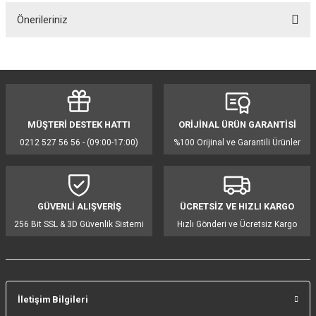
Önerileriniz
Yorum Yaz
Bu ürünün fiyat bilgisi, resim, ürün açıklamalarında ve diğer konularda
yetersiz gördüğünüz noktaları öneri formunu kullanarak tarafımıza
iletebilirsiniz.
Görüş ve önerileriniz için teşekkür ederiz.
MÜŞTERİ DESTEK HATTI
ORİJİNAL ÜRÜN GARANTİSİ
Ürün resmi kalitesiz, bozuk veya görüntülenemiyor.
0212 527 56 56 - (09:00-17:00)
%100 Orijinal ve Garantili Ürünler
Ürün açıklamasında eksik bilgiler bulunuyor.
Ürün bilgilerinde hatalar bulunuyor.
Ürün fiyatı diğer sitelerden daha pahalı.
GÜVENLİ ALIŞVERİŞ
ÜCRETSİZ VE HIZLI KARGO
Bu ürüne benzer farklı alternatifler olmalı.
256 Bit SSL & 3D Güvenlik Sistemi
Hızlı Gönderi ve Ücretsiz Kargo
İletişim Bilgileri
Gönder