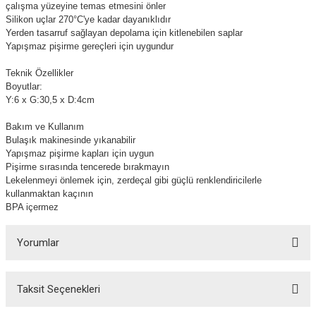
çalışma yüzeyine temas etmesini önler
Silikon uçlar 270°C'ye kadar dayanıklıdır
Yerden tasarruf sağlayan depolama için kitlenebilen saplar
Yapışmaz pişirme gereçleri için uygundur
Teknik Özellikler
Boyutlar:
Y:6 x G:30,5 x D:4cm
Bakım ve Kullanım
Bulaşık makinesinde yıkanabilir
Yapışmaz pişirme kapları için uygun
Pişirme sırasında tencerede bırakmayın
Lekelenmeyi önlemek için, zerdeçal gibi güçlü renklendiricilerle
kullanmaktan kaçının
BPA içermez
Yorumlar
Taksit Seçenekleri
Bu ürüne ilk yorumu siz yapın!