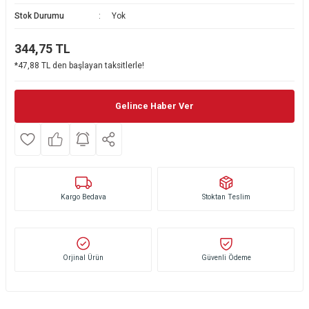
Stok Durumu
Yok
Ekmek Kızartma Makinesi
Ütü Masası & Aksesuarları
Pratik Mutfak Gereçleri
Su Sebili
344,75
TL
Çay Makinesi
Dikiş & Nakış Makineleri
Termos
Tamboy Fırın
*47,88 TL den başlayan taksitlerle!
Su Isıtıcı (Kettle)
Ev Aletleri Aksesuarları
Mini Fırın
Gelince Haber Ver
Meyve Sıkacağı
Mikrodalga Fırın
Kıyma Makinesi
Set Üstü Ocak
Mutfak Tartısı
Aspiratör
Kargo Bedava
Stoktan Teslim
Mutfak Aletleri Aksesuarları
Puro Saklama Dolabı
Orjinal Ürün
Güvenli Ödeme