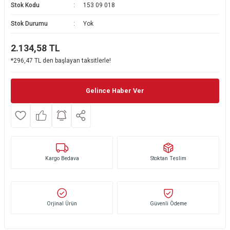
Stok Kodu
153 09 018
Ekmek Kızartma Makinesi
Ütü Masası & Aksesuarları
Pratik Mutfak Gereçleri
Su Sebili
Stok Durumu
Yok
Çay Makinesi
Dikiş & Nakış Makineleri
Termos
Tamboy Fırın
2.134,58
TL
*296,47 TL den başlayan taksitlerle!
Su Isıtıcı (Kettle)
Ev Aletleri Aksesuarları
Mini Fırın
Meyve Sıkacağı
Mikrodalga Fırın
Gelince Haber Ver
Kıyma Makinesi
Set Üstü Ocak
Mutfak Tartısı
Aspiratör
Kargo Bedava
Stoktan Teslim
Mutfak Aletleri Aksesuarları
Puro Saklama Dolabı
Orjinal Ürün
Güvenli Ödeme