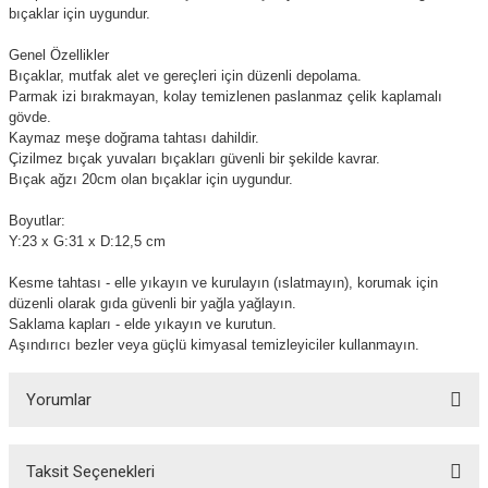
bıçaklar için uygundur.
Genel Özellikler
Bıçaklar, mutfak alet ve gereçleri için düzenli depolama.
Parmak izi bırakmayan, kolay temizlenen paslanmaz çelik kaplamalı
gövde.
Kaymaz meşe doğrama tahtası dahildir.
Çizilmez bıçak yuvaları bıçakları güvenli bir şekilde kavrar.
Bıçak ağzı 20cm olan bıçaklar için uygundur.
Boyutlar:
Y:23 x G:31 x D:12,5 cm
Kesme tahtası - elle yıkayın ve kurulayın (ıslatmayın), korumak için
düzenli olarak gıda güvenli bir yağla yağlayın.
Saklama kapları - elde yıkayın ve kurutun.
Aşındırıcı bezler veya güçlü kimyasal temizleyiciler kullanmayın.
Yorumlar
Taksit Seçenekleri
Bu ürüne ilk yorumu siz yapın!