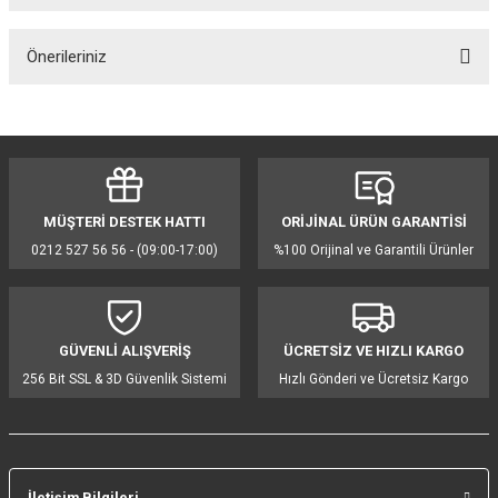
Önerileriniz
Yorum Yaz
Bu ürünün fiyat bilgisi, resim, ürün açıklamalarında ve diğer konularda
yetersiz gördüğünüz noktaları öneri formunu kullanarak tarafımıza
iletebilirsiniz.
Görüş ve önerileriniz için teşekkür ederiz.
MÜŞTERİ DESTEK HATTI
ORİJİNAL ÜRÜN GARANTİSİ
Ürün resmi kalitesiz, bozuk veya görüntülenemiyor.
0212 527 56 56 - (09:00-17:00)
%100 Orijinal ve Garantili Ürünler
Ürün açıklamasında eksik bilgiler bulunuyor.
Ürün bilgilerinde hatalar bulunuyor.
Ürün fiyatı diğer sitelerden daha pahalı.
GÜVENLİ ALIŞVERİŞ
ÜCRETSİZ VE HIZLI KARGO
Bu ürüne benzer farklı alternatifler olmalı.
256 Bit SSL & 3D Güvenlik Sistemi
Hızlı Gönderi ve Ücretsiz Kargo
İletişim Bilgileri