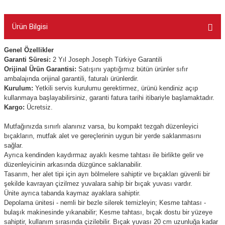
Ürün Bilgisi
Genel Özellikler
Garanti Süresi:
2 Yıl Joseph Joseph Türkiye Garantili
Orijinal Ürün Garantisi:
Satışını yaptığımız bütün ürünler sıfır
ambalajında orijinal garantili, faturalı ürünlerdir.
Kurulum:
Yetkili servis kurulumu gerektirmez, ürünü kendiniz açıp
kullanmaya başlayabilirsiniz, garanti fatura tarihi itibariyle başlamaktadır.
Kargo:
Ücretsiz.
Mutfağınızda sınırlı alanınız varsa, bu kompakt tezgah düzenleyici
bıçakların, mutfak alet ve gereçlerinin uygun bir yerde saklanmasını
sağlar.
Ayrıca kendinden kaydırmaz ayaklı kesme tahtası ile birlikte gelir ve
düzenleyicinin arkasında düzgünce saklanabilir.
Tasarım, her alet tipi için ayrı bölmelere sahiptir ve bıçakları güvenli bir
şekilde kavrayan çizilmez yuvalara sahip bir bıçak yuvası vardır.
Ünite ayrıca tabanda kaymaz ayaklara sahiptir.
Depolama ünitesi - nemli bir bezle silerek temizleyin; Kesme tahtası -
bulaşık makinesinde yıkanabilir; Kesme tahtası, bıçak dostu bir yüzeye
sahiptir, kullanım sırasında çizilebilir. Bıçak yuvası 20 cm uzunluğa kadar