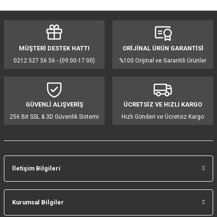
yetersiz gördüğünüz noktaları öneri formunu kullanarak tarafımıza
iletebilirsiniz.
Görüş ve önerileriniz için teşekkür ederiz.
MÜŞTERİ DESTEK HATTI
ORİJİNAL ÜRÜN GARANTİSİ
Ürün resmi kalitesiz, bozuk veya görüntülenemiyor.
0212 527 56 56 - (09:00-17:00)
%100 Orijinal ve Garantili Ürünler
Ürün açıklamasında eksik bilgiler bulunuyor.
Ürün bilgilerinde hatalar bulunuyor.
Ürün fiyatı diğer sitelerden daha pahalı.
GÜVENLİ ALIŞVERİŞ
ÜCRETSİZ VE HIZLI KARGO
Bu ürüne benzer farklı alternatifler olmalı.
256 Bit SSL & 3D Güvenlik Sistemi
Hızlı Gönderi ve Ücretsiz Kargo
İletişim Bilgileri
Gönder
Kurumsal Bilgiler