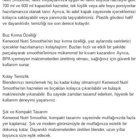
700 ml ve 600 ml kapasiteli hazneler, tek kişilik veya aile boyu porsiyonlar
hazırlamanıza olanak tanır. Ayrıca, iki adet kapak sayesinde içeceklerinizi
kolayca saklayabilir veya yanınızda taşıyabilirsiniz. Plastik gövdesi hafif
ve dayanıklıdır, temizliği ise son derece kolaydır.
Buz Kırma Özelliği
Kenwood Nutri Smoothie'nin buz kırma özelliği, yaz aylarında serinletici
içecekler hazırlamanızı kolaylaştırır. Buzları hızlı ve etkili bir şekilde
parçalayarak smoothie'lerinize mükemmel bir kıvam kazandırır. Ayrıca,
BPA içermeyen malzemelerden üretilmiş olması, sağlığınız için güvenli bir
kullanım sunar.
Kolay Temizlik
Blenderınızı temizlemek hiç bu kadar kolay olmamıştı! Kenwood Nutri
Smoothie'nin hazneleri ve bıçakları kolayca çıkarılabilir ve bulaşık
makinesinde yıkanabilir. Bu sayede zamdan tasarruf ederken, hijyenik bir
kullanım deneyimi yaşarsınız.
Şık ve Kompakt Tasarım
Kenwood Nutri Smoothie, kompakt tasarımı sayesinde mutfağınızda fazla
yer kaplamaz. Şık ve modern görünümüyle de mutfağınıza estetik bir
dokunuş katar. Dayanıklı malzemelerden üretilen blender, uzun yıllar
boyunca size eşlik edecek.