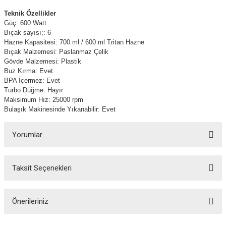
Teknik Özellikler
Güç: 600 Watt
Bıçak sayısı;: 6
Hazne Kapasitesi: 700 ml / 600 ml Tritan Hazne
Bıçak Malzemesi: Paslanmaz Çelik
Gövde Malzemesi: Plastik
Buz Kırma: Evet
BPA İçermez: Evet
Turbo Düğme: Hayır
Maksimum Hız: 25000 rpm
Bulaşık Makinesinde Yıkanabilir: Evet
Yorumlar
Taksit Seçenekleri
Bu ürüne ilk yorumu siz yapın!
Önerileriniz
Yorum Yaz
Bu ürünün fiyat bilgisi, resim, ürün açıklamalarında ve diğer konularda