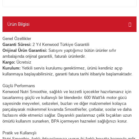
Ürün Bilgisi
Genel Özellikler
Garanti Süresi:
2 Yıl Kenwood Türkiye Garantili
Orijinal Ürün Garantisi:
Satışını yaptığımız bütün ürünler sıfır
ambalajında orijinal garantili, faturalı ürünlerdir.
Kargo:
Ücretsiz
Kurulum:
Yetkili servis kurulumu gerektirmez, ürünü kendiniz açıp
kullanmaya başlayabilirsiniz, garanti fatura tarihi itibariyle başlamaktadır.
Güçlü Performans
Kenwood Nutri Smoothie, sağlıklı ve lezzetli içecekler hazırlamanız için
tasarlanmış güçlü ve kullanışlı bir blenderdır. 600 Watt'lık motor gücü
sayesinde meyveleri, sebzeleri, buzları ve diğer malzemeleri kolayca
parçalayarak mükemmel kıvamda Smoothie'ler, çorbalar, soslar ve daha
fazlasını elde etmenizi sağlar. Dayanıklı paslanmaz çelik bıçakları uzun
ömürlü kullanım sunarken, BPA içermeyen hazneleri sağlığınızı korur.
Pratik ve Kullanışlı
Nutri Smoothie, farklı ihtiyaçlarınıza uygun iki farklı boyutta hazneyle gelir.