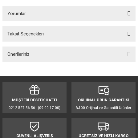
Yorumlar
Taksit Seçenekleri
Bu ürüne ilk yorumu siz yapın!
Önerileriniz
Yorum Yaz
Bu ürünün fiyat bilgisi, resim, ürün açıklamalarında ve diğer konularda
yetersiz gördüğünüz noktaları öneri formunu kullanarak tarafımıza
iletebilirsiniz.
Görüş ve önerileriniz için teşekkür ederiz.
MÜŞTERİ DESTEK HATTI
ORİJİNAL ÜRÜN GARANTİSİ
Ürün resmi kalitesiz, bozuk veya görüntülenemiyor.
0212 527 56 56 - (09:00-17:00)
%100 Orijinal ve Garantili Ürünler
Ürün açıklamasında eksik bilgiler bulunuyor.
Ürün bilgilerinde hatalar bulunuyor.
Ürün fiyatı diğer sitelerden daha pahalı.
GÜVENLİ ALIŞVERİŞ
ÜCRETSİZ VE HIZLI KARGO
Bu ürüne benzer farklı alternatifler olmalı.