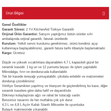
Ürün Bilgisi
Genel Özellikler
Garanti Süresi:
2
Yıl KitchenAid Türkiye Garantili
Orijinal Ürün Garantisi:
Satışını yaptığımız bütün ürünler sıfır
ambalajında orijinal garantili, faturalı ürünlerdir.
Kurulum:
Yetkili servis kurulumu gerektirmez, ürünü kendiniz açıp
kullanmaya başlayabilirsiniz, garanti fatura tarihi itibariyle başlamaktadır.
Kargo:
Ücretsiz
Düşük ve yüksek sıcaklıklara dayanabilen 4,7 L kapasiteli güzel bir
seramik kasedir. 1 kg un ve 12 yumurta beyazı ile işlem yapılabilir.
Mikrodalga, fırın ve dondurucuda kullanılabilir.
Tek bir kasede tereyağı yumuşatabilir, çikolata eritebilir ve malzemeleri
dondurup çözebilirsiniz.
Vitrifiye Seramikten yapılmış ve titanyum ile güçlendirilmiş bu kase, diğer
seramik kaselere göre daha hafif ve dayanıklıdır.
Dökmeyi kolaylaştıran ağzı ve rahat bir tutacağı vardır.
Benzersiz tasarımı ile her mutfakta çok şık durur.
4,3 L ve 4,8 L Açılır Kafalı Stantlı Mikserler ile uyumludur.
Bulaşık makinesinde yıkanabilir.