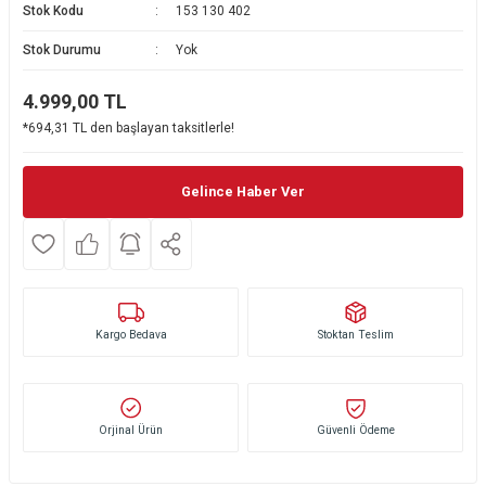
Stok Kodu
153 130 402
Ekmek Kızartma Makinesi
Ütü Masası & Aksesuarları
Pratik Mutfak Gereçleri
Su Sebili
Stok Durumu
Yok
Çay Makinesi
Dikiş & Nakış Makineleri
Termos
Tamboy Fırın
4.999,00
TL
*694,31 TL den başlayan taksitlerle!
Su Isıtıcı (Kettle)
Ev Aletleri Aksesuarları
Mini Fırın
Meyve Sıkacağı
Mikrodalga Fırın
Gelince Haber Ver
Kıyma Makinesi
Set Üstü Ocak
Mutfak Tartısı
Aspiratör
Kargo Bedava
Stoktan Teslim
Mutfak Aletleri Aksesuarları
Puro Saklama Dolabı
Orjinal Ürün
Güvenli Ödeme