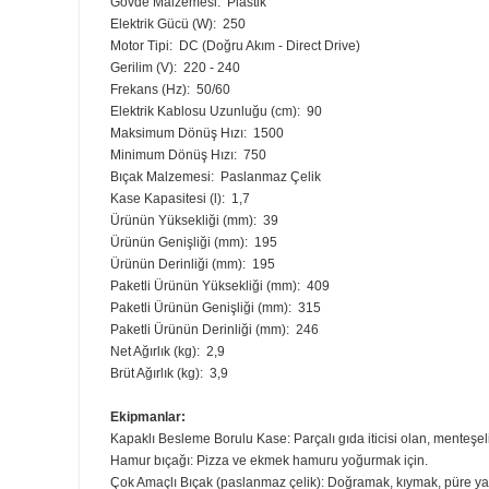
Avantajlar:
Ledli 3 hız kontrol düğmeleri ile (düşük, yüksek ve Puls
Farklı diskleri ile püre haline getirme, hamur yoğurma,
2si 1 arada besleme tüpü ile ürünün kapağını açmadan, 
Kompakt tasarıma sahiptir. Taban altında kablo saklama
Sızdırmaz kapak, sağlam kulbu ve yuvarlak çalışma haznes
Teknik Özellikler:
Gövde Malzemesi:
Plastik
Elektrik Gücü (W):
250
Motor Tipi:
DC (Doğru Akım - Direct Drive)
Gerilim (V):
220 - 240
Frekans (Hz):
50/60
Elektrik Kablosu Uzunluğu (cm):
90
Maksimum Dönüş Hızı:
1500
Minimum Dönüş Hızı:
750
Bıçak Malzemesi:
Paslanmaz Çelik
Kase Kapasitesi (l):
1,7
Ürünün Yüksekliği (mm):
39
Ürünün Genişliği (mm):
195