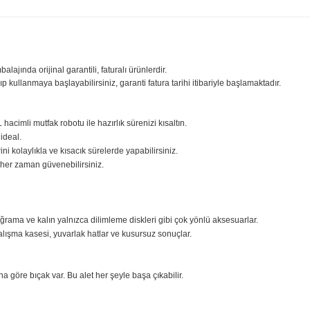
ilgisi
Yorumlar
Taksit Seçenekle
sıfır ambalajında orijinal garantili, faturalı ürünlerdir.
iniz açıp kullanmaya başlayabilirsiniz, garanti fatura tarihi itibariyle başl
bu 1,7 L hacimli mutfak robotu ile hazırlık sürenizi kısaltın.
niz için ideal.
lemlerini kolaylıkla ve kısacık sürelerde yapabilirsiniz.
ük, ona her zaman güvenebilirsiniz.
im).