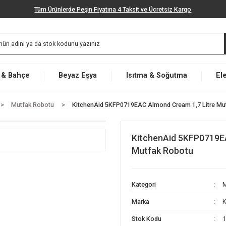
Tüm Ürünlerde Peşin Fiyatına 4 Taksit ve Ücretsiz K
Market & Bahçe
Beyaz Eşya
Isıtma & Soğut
letleri
Mutfak Robotu
KitchenAid 5KFP0719EAC Almond Crea
KitchenAid
Mutfak Rob
Kategori
Marka