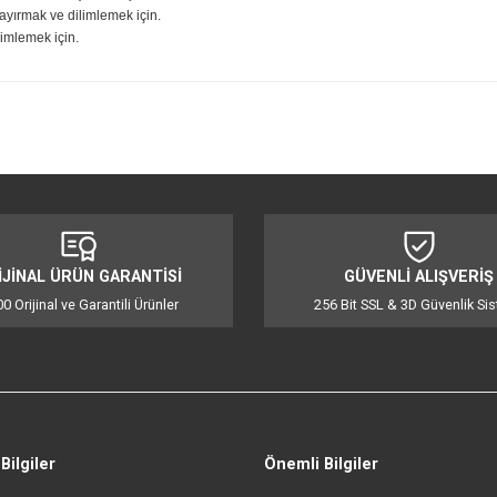
 menteşeli kapaklı ve küçük besleme borulu 1,7 L kapasiteli kase.
püre yapmak ve karıştırmak için.
 parçalara ayırmak ve dilimlemek için.
olata dilimlemek için.
iğer konularda yetersiz gördüğünüz noktaları öneri formunu kullanarak tarafı
Bu ürüne ilk yorumu siz yapın!