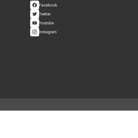
İ ALIŞVERİŞ
ÜCRETSİZ VE HIZLI KA
 3D Güvenlik Sistemi
Hızlı Gönderi ve Ücretsiz Ka
Sosyal Medya
eşmesi
Facebook
Twitter
ası
Youtube
Instagram