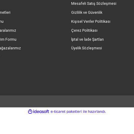
Yorum Yaz
ORİJİNAL ÜRÜN GARANTİSİ
GÜVENL
%100 Orijinal ve Garantili Ürünler
256 Bit SSL &
Gönder
umsal Bilgiler
Önemli Bilgiler
kımızda
Mesafeli Satış Sözl
eri Hizmetleri
Gizlilik ve Güvenlik
işim Formu
Kişisel Veriler Politik
ap Numaralarımız
Çerez Politikası
le Bildirim Formu
İptal ve İade Şartları