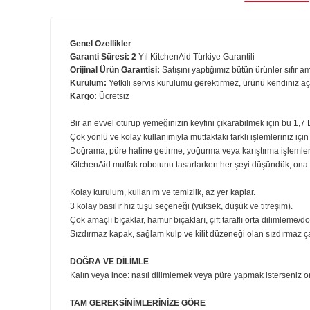
Ürün B
Genel Özellikler
Garanti Süresi: 2
Yıl KitchenAid Türkiye Garantili
Orijinal Ürün Garantisi:
Satışını yaptığımız bütün ürünler 
Kurulum:
Yetkili servis kurulumu gerektirmez, ürünü kend
Kargo:
Ücretsiz
Bir an evvel oturup yemeğinizin keyfini çıkarabilmek için 
Çok yönlü ve kolay kullanımıyla mutfaktaki farklı işlemleri
Doğrama, püre haline getirme, yoğurma veya karıştırma iş
KitchenAid mutfak robotunu tasarlarken her şeyi düşünd
Kolay kurulum, kullanım ve temizlik, az yer kaplar.
3 kolay basılır hız tuşu seçeneği (yüksek, düşük ve titreş