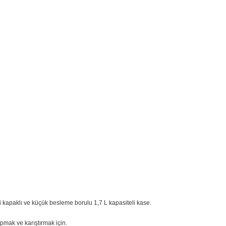
e) geniş işlem seçeneği sunar.
 doğrama, mama, sos, çorba yapma gibi bir çok farklı alanda kullanım sağlar
küçük ve ince malzemeleri ekleme, yağ, su gibi sıvı malzemeleri sabit hız
 ve aksesuarları çalışma haznesinin içinde depolama özelliği sayesinde te
i ile temizliği kolaydır. Diskler, kapak ve aksesuarlar bulaşık makinesind