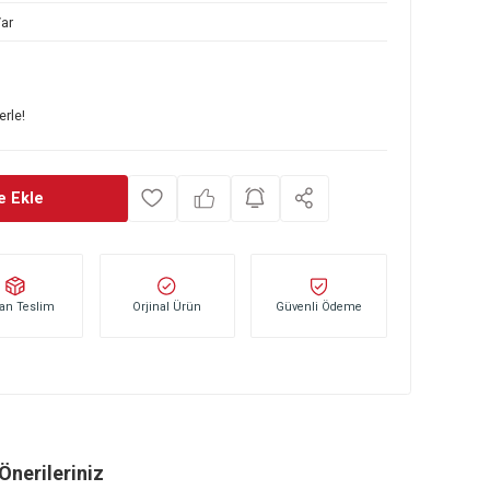
153 130 175
Var
0
TL
başlayan taksitlerle!
Sepete Ekle
Stoktan Teslim
Orjinal Ürün
Güvenli Öd