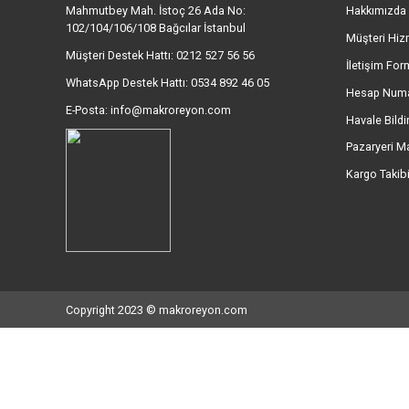
Ürün resmi kalitesiz, bozuk veya görüntülenemiyor.
Ürün açıklamasında eksik bilgiler bulunuyor.
Ürün bilgilerinde hatalar bulunuyor.
MÜŞTERİ DESTEK HATTI
Ürün fiyatı diğer sitelerden daha pahalı.
0212 527 56 56 - (09:00-17:00)
Bu ürüne benzer farklı alternatifler olmalı.
İletişim Bilgileri
Kur
Mahmutbey Mah. İstoç 26 Ada No:
Hak
102/104/106/108 Bağcılar İstanbul
Müşt
Müşteri Destek Hattı: 0212 527 56 56
İlet
WhatsApp Destek Hattı: 0534 892 46 05
Hes
E-Posta: info@makroreyon.com
Hava