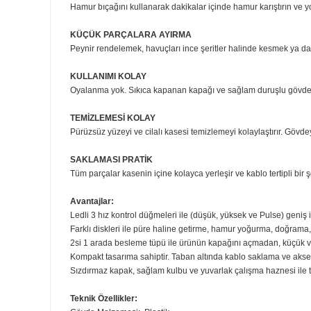
Çok amaçlı bıçaklar, hamur bıçakları, çift taraflı orta d
Sızdırmaz kapak, sağlam kulp ve kilit düzeneği olan sız
DOĞRA VE DİLİMLE
Kalın veya ince: nasıl dilimlemek veya püre yapmak ister
TAM GEREKSİNİMLERİNİZE GÖRE
Hamur bıçağını kullanarak dakikalar içinde hamur karış
KÜÇÜK PARÇALARA AYIRMA
Peynir rendelemek, havuçları ince şeritler halinde kesm
KULLANIMI KOLAY
Oyalanma yok. Sıkıca kapanan kapağı ve sağlam duruşlu 
TEMİZLEMESİ KOLAY
Pürüzsüz yüzeyi ve cilalı kasesi temizlemeyi kolaylaştırı
SAKLAMASI PRATİK
Tüm parçalar kasenin içine kolayca yerleşir ve kablo terti