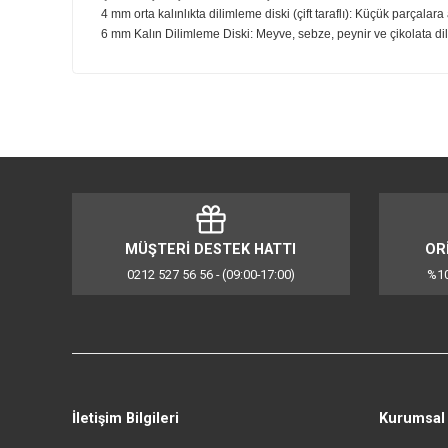
Ürünün Derinliği (mm):
195
Paketli Ürünün Yüksekliği (mm):
409
Paketli Ürünün Genişliği (mm):
315
Paketli Ürünün Derinliği (mm):
246
Net Ağırlık (kg):
2,9
Brüt Ağırlık (kg):
3,9
Ekipmanlar:
Kapaklı Besleme Borulu Kase: Parçalı gıda iticisi olan,
Hamur bıçağı: Pizza ve ekmek hamuru yoğurmak için.
Çok Amaçlı Bıçak (paslanmaz çelik): Doğramak, kıymak, 
4 mm orta kalınlıkta dilimleme diski (çift taraflı): Küçük
6 mm Kalın Dilimleme Diski: Meyve, sebze, peynir ve çik
Bu ürünün fiyat bilgisi, resim, ürün açıklamalarında ve d
Görüş ve önerileriniz için teşekkür ederiz.