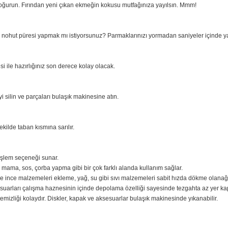
ilimleme/doğrama ve kalın yalnızca dilimleme diskleri gibi çok yönlü aksesuarl
dırmaz çalışma kasesi, yuvarlak hatlar ve kusursuz sonuçlar.
seniz ona göre bıçak var. Bu alet her şeyle başa çıkabilir.
tırın ve yoğurun. Fırından yeni çıkan ekmeğin kokusu mutfağınıza yayılsın
ek ya da nohut püresi yapmak mı istiyorsunuz? Parmaklarınızı yormadan san
gövdesi ile hazırlığınız son derece kolay olacak.
r. Gövdeyi silin ve parçaları bulaşık makinesine atın.
pli bir şekilde taban kısmına sarılır.