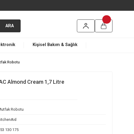
argo
ARA
ma
Elektronik
Kişisel Bakım & Sağlık
m 1,7 Litre Mutfak Robotu
 5KFP0719EAC Almond Cream 1,7 Litre
otu
Mutfak Robotu
KitchenAid