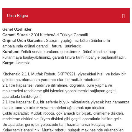
Ürün Bilgisi
Genel Özellikler
Garanti Süresi:
2
Yıl KitchenAid Türkiye Garantili
Orijinal Ürün Garantisi:
Satışını yaptığımız bütün ürünler sıfır
ambalajında orijinal garantili, faturalı ürünlerdir.
Kurulum:
Yetkili servis kurulumu gerektirmez, ürünü kendiniz açıp
kullanmaya başlayabilirsiniz, garanti fatura tarihi itibariyle başlamaktadır.
Kargo:
Ücretsiz
Kitchenaid 2,1 L Mutfak Robotu 5KFP0921, yiyecekleri hızlı ve kolay bir
şekilde hazırlamanıza yardımcı olan bir mutfak robotudur.
2,1 litre kapasitesi vardır ve dilimleme, doğrama, püre yapma ve
malzemeleri rendeleme gibi işlemleri yapabilmenizi sağlayan çeşitli
aparatlarla birlikte gelir.
2,1 litre kapasite: Bu, bir seferde büyük miktarlarda yiyecek hazırlamanıza
olanak tanır ve aileler veya misafirleri ağırlamak için idealdir.
Çoklu aparatlar: Mutfak robotu, çok amaçlı bir bıçak, dilimleme diskleri,
rendeleme diskleri ve jülyen diskleri gibi çeşitli aparatlarla birlikte gelir.
Bu aparatlar, geniş bir yelpazede tarif hazırlamanızı kolaylaştırır.
Kolay temizlenebilirlik: Mutfak robotu, bulaşık makinesinde yıkanabilen