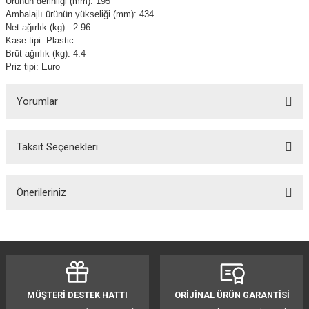
Ürünün derinliği (mm): 195
Ambalajlı ürünün yükseliği (mm): 434
Net ağırlık (kg) : 2.96
Kase tipi: Plastic
Brüt ağırlık (kg): 4.4
Priz tipi: Euro
Yorumlar
Taksit Seçenekleri
Bu ürüne ilk yorumu siz yapın!
Önerileriniz
Yorum Yaz
Bu ürünün fiyat bilgisi, resim, ürün açıklamalarında ve diğer konularda
yetersiz gördüğünüz noktaları öneri formunu kullanarak tarafımıza
iletebilirsiniz.
Görüş ve önerileriniz için teşekkür ederiz.
MÜŞTERİ DESTEK HATTI
ORİJİNAL ÜRÜN GARANTİSİ
Ürün resmi kalitesiz, bozuk veya görüntülenemiyor.