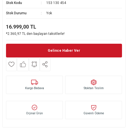
Stok Kodu
153 130 454
Ekmek Kızartma Makinesi
Ütü Masası & Aksesuarları
Pratik Mutfak Gereçleri
Su Sebili
Stok Durumu
Yok
Çay Makinesi
Dikiş & Nakış Makineleri
Termos
Tamboy Fırın
16.999,00
TL
*2.360,97 TL den başlayan taksitlerle!
Su Isıtıcı (Kettle)
Ev Aletleri Aksesuarları
Mini Fırın
Meyve Sıkacağı
Mikrodalga Fırın
Gelince Haber Ver
Kıyma Makinesi
Set Üstü Ocak
Mutfak Tartısı
Aspiratör
Kargo Bedava
Stoktan Teslim
Mutfak Aletleri Aksesuarları
Puro Saklama Dolabı
Orjinal Ürün
Güvenli Ödeme