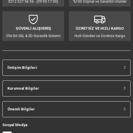
0212 527 56 56 - (09:00-17:00)
%100 Orijinal ve Garantili Ürünler
Ürün açıklamasında eksik bilgiler bulunuyor.
Ürün bilgilerinde hatalar bulunuyor.
Ürün fiyatı diğer sitelerden daha pahalı.
GÜVENLİ ALIŞVERİŞ
ÜCRETSİZ VE HIZLI KARGO
Bu ürüne benzer farklı alternatifler olmalı.
256 Bit SSL & 3D Güvenlik Sistemi
Hızlı Gönderi ve Ücretsiz Kargo
İletişim Bilgileri
Gönder
Kurumsal Bilgiler
Önemli Bilgiler
Sosyal Medya