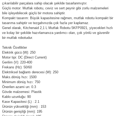
çıkarılabilir parçalara sahip olacak şekilde tasarlanmıştır.
Güçlü motor: Mutfak robotu, ceviz ve sert peynir gibi zorlu malzemeleri
bile işleyebilecek güçlü bir motora sahiptir.
Kompakt tasarım: Büyük kapasitesine rağmen, mutfak robotu kompakt bir
tasarıma sahiptir ve tezgahınızda çok fazla yer kaplamaz.
Genel olarak, Kitchenaid 2,1 L Mutfak Robotu 5KFP0921, yiyecekleri hızlı
ve kolay bir şekilde hazırlamanıza yardımcı olan, çok yönlü ve güvenilir
bir mutfak robotudur.
Teknik Özellikler
Elektrik gücü (W): 250
Motor tipi: DC (Direct Current)
Gerilim (V): 220-400
Frekans (Hz): 50/60
Elektriksel bağlantı derecesi (W): 250
Maks.dönüş hızı: 1500
Minimum dönüş hızı: 750
Önerilen azami un: 0.3
Gövde malzemesi: Plastik
Kablo uzunluğu: 90
Kase Kapasitesi (L) : 2.1
Ürünün yüksekliği (mm) : 153
Ürünün genişliği (mm): 195