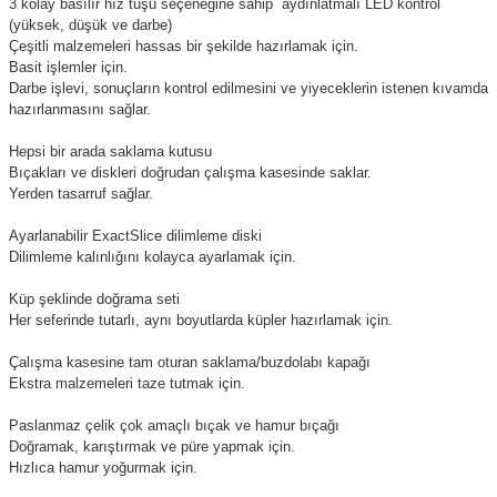
3 kolay basılır hız tuşu seçeneğine sahip
aydınlatmalı LED kontrol
(yüksek, düşük ve darbe)
Çeşitli malzemeleri hassas bir şekilde hazırlamak için.
Basit işlemler için.
Darbe işlevi, sonuçların kontrol edilmesini ve yiyeceklerin istenen kıvamda
hazırlanmasını sağlar.
Hepsi bir arada saklama kutusu
Bıçakları ve diskleri doğrudan çalışma kasesinde saklar.
Yerden tasarruf sağlar.
Ayarlanabilir ExactSlice dilimleme diski
Dilimleme kalınlığını kolayca ayarlamak için.
Küp şeklinde doğrama seti
Her seferinde tutarlı, aynı boyutlarda küpler hazırlamak için.
Çalışma kasesine tam oturan saklama/buzdolabı kapağı
Ekstra malzemeleri taze tutmak için.
Paslanmaz çelik çok amaçlı bıçak ve hamur bıçağı
Doğramak, karıştırmak ve püre yapmak için.
Hızlıca hamur yoğurmak için.