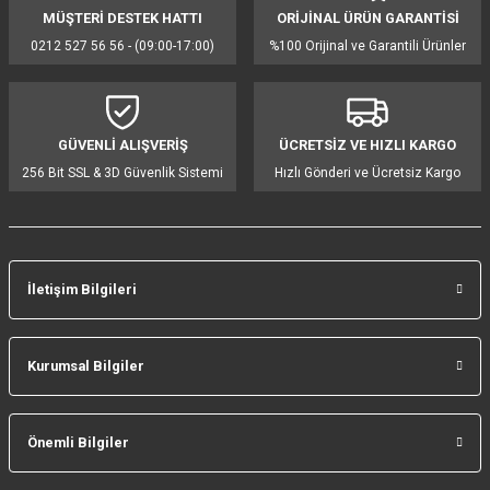
MÜŞTERİ DESTEK HATTI
ORİJİNAL ÜRÜN GARANTİSİ
Ürün resmi kalitesiz, bozuk veya görüntülenemiyor.
0212 527 56 56 - (09:00-17:00)
%100 Orijinal ve Garantili Ürünler
Ürün açıklamasında eksik bilgiler bulunuyor.
Ürün bilgilerinde hatalar bulunuyor.
Ürün fiyatı diğer sitelerden daha pahalı.
GÜVENLİ ALIŞVERİŞ
ÜCRETSİZ VE HIZLI KARGO
Bu ürüne benzer farklı alternatifler olmalı.
256 Bit SSL & 3D Güvenlik Sistemi
Hızlı Gönderi ve Ücretsiz Kargo
İletişim Bilgileri
Gönder
Kurumsal Bilgiler
Önemli Bilgiler