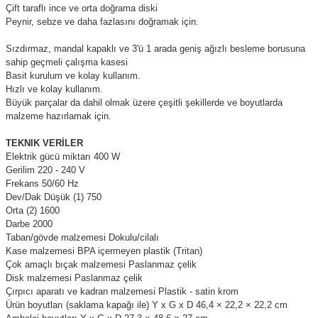
Çift taraflı ince ve orta doğrama diski
Peynir, sebze ve daha fazlasını doğramak için.
Sızdırmaz, mandal kapaklı ve 3'ü 1 arada geniş ağızlı besleme borusuna
sahip geçmeli çalışma kasesi
Basit kurulum ve kolay kullanım.
Hızlı ve kolay kullanım.
Büyük parçalar da dahil olmak üzere çeşitli şekillerde ve boyutlarda
malzeme hazırlamak için.
TEKNIK VERİLER
Elektrik gücü miktarı 400 W
Gerilim 220 - 240 V
Frekans 50/60 Hz
Dev/Dak Düşük (1) 750
Orta (2) 1600
Darbe 2000
Taban/gövde malzemesi Dokulu/cilalı
Kase malzemesi BPA içermeyen plastik (Tritan)
Çok amaçlı bıçak malzemesi Paslanmaz çelik
Disk malzemesi Paslanmaz çelik
Çırpıcı aparatı ve kadran malzemesi Plastik - satin krom
Ürün boyutları (saklama kapağı ile) Y x G x D 46,4 × 22,2 × 22,2 cm