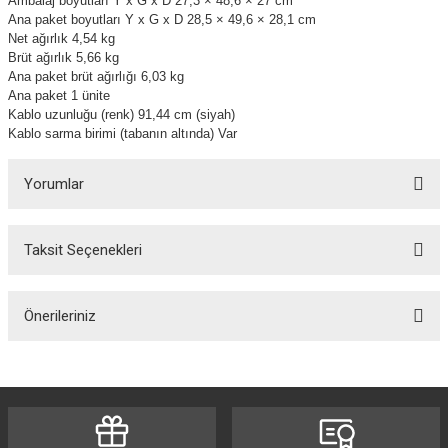
Ambalaj boyutları Y x G x D 27,3 × 48,6 × 27 cm
Ana paket boyutları Y x G x D 28,5 × 49,6 × 28,1 cm
Net ağırlık 4,54 kg
Brüt ağırlık 5,66 kg
Ana paket brüt ağırlığı 6,03 kg
Ana paket 1 ünite
Kablo uzunluğu (renk) 91,44 cm (siyah)
Kablo sarma birimi (tabanın altında) Var
Yorumlar
Taksit Seçenekleri
Bu ürüne ilk yorumu siz yapın!
Önerileriniz
Yorum Yaz
Bu ürünün fiyat bilgisi, resim, ürün açıklamalarında ve diğer konularda
yetersiz gördüğünüz noktaları öneri formunu kullanarak tarafımıza
iletebilirsiniz.
Görüş ve önerileriniz için teşekkür ederiz.