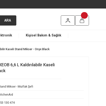
argo
ARA
ma
Elektronik
Kişisel Bakım & Sağlık
,6 L Kaldırılabilir Kaseli Stand Mikser - Onyx Black
5KSM70SHXEOB 6,6 L Kaldırılabilir Kaseli
r - Onyx Black
Stand Mikser - Mutfak Şefi
KitchenAid