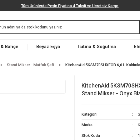
Tüm Ürünlerde Peşin Fiyatına 4 Taksit ve Ücretsiz K
Market & Bahçe
Beyaz Eşya
Isıtma & Soğut
letleri
Stand Mikser - Mutfak Şefi
KitchenAid 5KSM70SHXEOB 6
KitchenAid 
Stand Mikse
Kategori
Marka