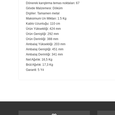
6,6 litrelik büyük kasede kullanılan alanı en üst düzeye ç
Bulaşık makinesinin üst rafında yıkanabilir.
Gümüş rengi kaplamalı esnek çift kenarlı çırpıcı – 
Kasenin kenarlarını ve altını sıyıran 2 spatula kenarına sa
yapışarak boşta kalan malzemeleri elle kazıma ihtiyacını 
Bulaşık makinesinin üst rafında yıkanabilir.
Teknik Özellikler:
Güç: 375 Watt
Motor Tipi: AC (Alternatif akım) Yüksek verimlilik – Ses
Voltaj: 230 V
Akım: 12,5 Amper
Kase Kapasitesi: 6.6 Litre
Dönerek karıştırma temas noktaları: 67
Gövde Malzemesi: Döküm
Dişliler: Tamamen metal
Maksimum Un Miktarı: 1.5 Kg
Kablo Uzunluğu: 110 cm
Ürün Yüksekliği: 424 mm
Ürün Genişliği: 292 mm