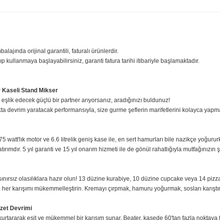
ilgisi
Yorumlar
Taksit Seçenekle
sıfır ambalajında orijinal garantili, faturalı ürünlerdir.
iniz açıp kullanmaya başlayabilirsiniz, garanti fatura tarihi itibariyle başl
ırılabilir Kaseli Stand Mikser
kta size eşlik edecek güçlü bir partner arıyorsanız, aradığınızı buldunuz!
ser, mutfakta devrim yaratacak performansıyla, size gurme şeflerin marifetl
u dev 375 watt'lık motor ve 6.6 litrelik geniş kase ile, en sert hamurları bi
z bir yatırımdır. 5 yıl garanti ve 15 yıl onarım hizmeti ile de gönül rahatlığı