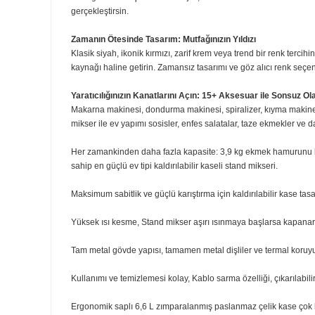
Kapasite ve Kontrol: Yaratıcılığınızı Sınırlamayın
Sıradan yemeklerden sıkıldıysanız, 6.6 litrelik kasanın 
kaseyi kaldırmak ve indirmek zahmetsizken, 11 farklı hı
Kusursuz Karışım, Lezzetli Sonuçlar: Planetary Actio
Gezegensel karıştırma teknolojisi, malzemeleri ölü nokt
gerçekleştirsin.
Zamanın Ötesinde Tasarım: Mutfağınızın Yıldızı
Klasik siyah, ikonik kırmızı, zarif krem veya trend bir re
kaynağı haline getirin. Zamansız tasarımı ve göz alıcı r
Yaratıcılığınızın Kanatlarını Açın: 15+ Aksesuar ile S
Makarna makinesi, dondurma makinesi, spiralizer, kıyma m
mikser ile ev yapımı sosisler, enfes salatalar, taze ekme
Her zamankinden daha fazla kapasite: 3,9 kg ekmek hamu
sahip en güçlü ev tipi kaldırılabilir kaseli stand mikseri.