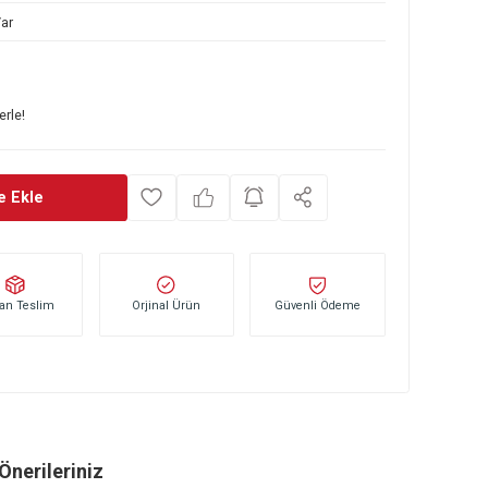
153 130 474
Var
0
TL
başlayan taksitlerle!
Sepete Ekle
Stoktan Teslim
Orjinal Ürün
Güvenli Öd