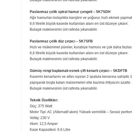
En büyük kapasiteli ev tipi stand mikserimiz.
Bulaşık makinesinde yıkanabilir.
Tam oturan dökme koruması - 5KSMBLPS
Dayanıklı kolay takılan kapak ve sıçrama koruyucusu.
Dağınıklığı en aza indirir ve malzeme eklemeyi kolaylaştı
Sağlam ve şeffaf plastikten üretilmiştir.
Bulaşık makinesinin üst rafında yıkanabilir.
11 telli paslanmaz çelik eliptik çırpıcı – 5K7EW
Havayı hızlı bir şekilde malzemelere dahil ederek size 
Bulaşık makinesinin üst rafında yıkanabilir.
Paslanmaz çelik spiral hamur çengeli – 5K7SDH
Ağır hamurları kolaylıkla karıştırır ve yoğurur, hızlı 
6,6 litrelik büyük kasede kullanılan alanı en üst düzeye ç
Bulaşık makinesinin üst rafında yıkanabilir.
Paslanmaz çelik düz çırpıcı – 5K7SFB
Hızlı ve mükemmel püreler, kurabiye hamuru ve çok dah