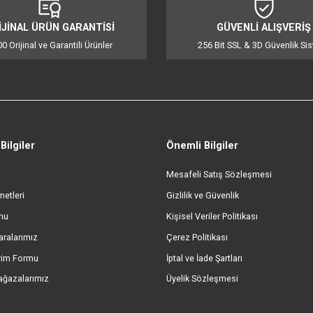
iğer konularda yetersiz gördüğünüz noktaları öneri formunu kullanarak tarafı
Bu ürüne ilk yorumu siz yapın!
Yorum Yaz
ORİJİNAL ÜRÜN GARANTİSİ
GÜVENL
%100 Orijinal ve Garantili Ürünler
256 Bit SSL &