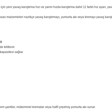
kase tasarımı, 3 noktadan kilitlemeli kase.
 kapanarak kendini korur.
 koruyucu güvenilir karıştırma ve dayanıklılık sağlar.
arılabilir, çift tonlu yuva kapağı ve çizgili, kabartmalı süsleme şeridi içe
se çok büyük ve küçük miktarda yiyeceği kolayca hazırlar.
r şey için yeni yavaş karıştırma hızı ve yarım hızda karıştırma dahil 11 far
ek için: Hassas malzemeleri nazikçe yavaş karıştırmayı, yumurta akı veya kr
 – 5KSMB70
ir şekilde kilitlenir.
la kase kapasitesi sağlar.