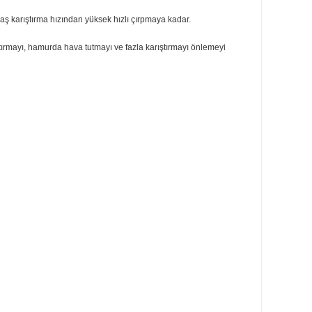
ren yeni tasarım. Pres döküm yuva kelebek vidası, kaldırma kolu ve hız düğmes
klı hız ayarı, yavaş karıştırma hızından yüksek hızlı çırpmaya kadar.
emayı yavaş karıştırmayı, hamurda hava tutmayı ve fazla karıştırmayı önlem