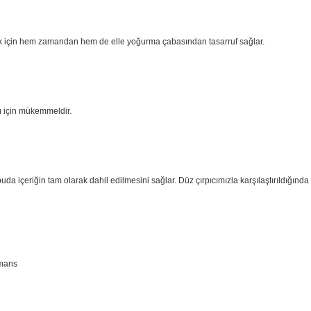
rır.
kabarık krem şantiler, mükemmel kremalar veya hafif çırpılmış yumurta akı s
ekmek yapmak için hem zamandan hem de elle yoğurma çabasından tasarruf sa
ıkarır.
a fazlası için mükemmeldir.