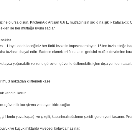
sunduğu sınırsız olasılıklara hazır olun! 13 düzine kurabiye, 10 düzine cupca
z ayarı ile her karışımı mükemmelleştirin. Kremayı çırpmak, hamuru yoğurma
n ile Lezzet Devrimi
alardan kurtararak eşit ve mükemmel bir karışım sunar. Beater, kasede 60'
nk tercihiniz ne olursa olsun, KitchenAid Artisan 6.6 L, mutfağınızın şıklığın
enk seçenekleri ile her mutfağa uyum sağlar.
onsuz Olanaklar
akinesi... Hayal edebileceğiniz her türlü lezzetin kapısını aralayan 15'ten 
kler ve daha fazlasını hayal edin. Sadece ekmekleri fırına atın, gerisini mut
runu kolayca yoğurabilir ve zorlu görevleri güvenle üstlenebilir, içten d