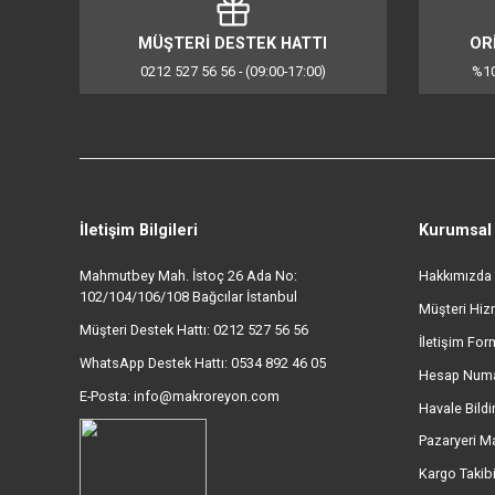
Ürün Derinliği: 388 mm
Ambalaj Yüksekliği: 203 mm
Ambalaj Genişliği: 451 mm
Ambalaj Derinliği: 341 mm
Net Ağırlık: 16,5 Kg
Brüt Ağırlık: 17,3 Kg
Garanti: 5 Yıl
Bu ürünün fiyat bilgisi, resim, ürün açıklamalarında ve d
Görüş ve önerileriniz için teşekkür ederiz.
Ürün resmi kalitesiz, bozuk veya görüntülenemiyor.
Ürün açıklamasında eksik bilgiler bulunuyor.
Ürün bilgilerinde hatalar bulunuyor.
MÜŞTERİ DESTEK HATTI
Ürün fiyatı diğer sitelerden daha pahalı.
0212 527 56 56 - (09:00-17:00)
Bu ürüne benzer farklı alternatifler olmalı.