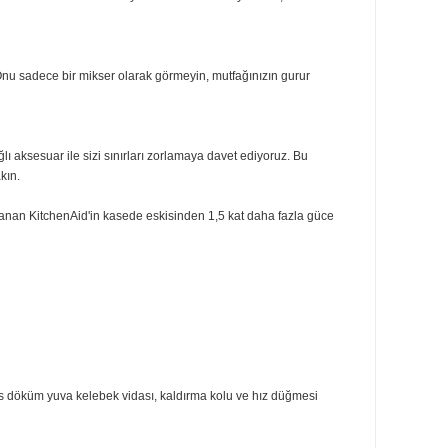
ke veya 14 pizza tek seferde misafirlerinizi şaşırtmaya hazır. Ergonomik kol
k, sosları karıştırmak... Hepsi bu mikserin parmaklarında!
tan fazla noktaya temas ederek her damlayı harmanlar. Siz hayal edin, bu m
a şıklık katacaktır. Onu sadece bir mikser olarak görmeyin, mutfağınızın gurur
fazla isteğe bağlı aksesuar ile sizi sınırları zorlamaya davet ediyoruz. Bu
fak devrimine bırakın.
ışa yeniden tasarlanan KitchenAid'in kasede eskisinden 1,5 kat daha fazla 