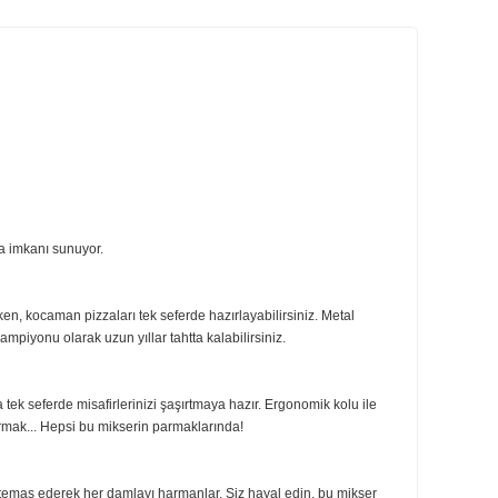
ri
Önerileriniz
amaktadır.
erini kolayca yapma imkanı sunuyor.
le nazikçe yoğururken, kocaman pizzaları tek seferde hazırlayabilirsiniz. Met
yla mutfağınızın şampiyonu olarak uzun yıllar tahtta kalabilirsiniz.