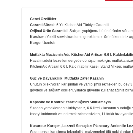
Ürün B
Genel Özellikler
Garanti Süresi:
5
Yıl KitchenAid Türkiye Garantili
Orijinal Ürün Garantisi:
Satışını yaptığımız bütün ürünler 
Kurulum:
Yetkili servis kurulumu gerektirmez, ürünü kend
Kargo:
Ücretsiz
Mutfakta Mucizenin Adı: KitchenAid Artisan 6.6 L Kald
Hayalinizdeki lezzetleri gerçeğe dönüştürmek için, mutfa
KitchenAid Artisan 6.6 L Kaldırılabilir Kaseli Stand Mik
Güç ve Dayanıklılık: Mutfakta Zafer Kazanın
Unutun bilek yoran karışımları ve yarı pişmiş ekmekleri b
gövdesi ve sağlam dişlileri, yıllarca güvenle kullanacağını