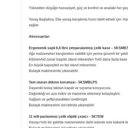
Maksimum sabitlik ve güçlü karıştırma için kaldırılabilir 
Yüksek ısı kesme, Stand mikser aşırı ısınmaya başlarsa
Tam metal gövde yapısı, tamamen metal dişliler ve termal
Kullanımı ve temizlemesi kolay, Kablo sarma özelliği, çık
Ergonomik saplı 6,6 L zımparalanmış paslanmaz çelik ka
Yüksekten düşüğe hassasiyet, güç ve kontrol ve aradaki he
Yavaş Başlatma, Elle yavaş karıştırma hızını taklit etm
sağlar
Aksesuarlar:
Ergonomik saplı 6,6 litre zımparalanmış çelik kase
Ağır malzemeleri karıştırırken sabitlik için yerine güvenli b
KitchenAid oynar başlıklı stand mikserden %40 daha faz