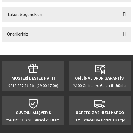
Taksit Seçenekleri
Bu ürüne ilk yorumu siz yapın!
Önerileriniz
Yorum Yaz
Bu ürünün fiyat bilgisi, resim, ürün açıklamalarında ve diğer konularda
yetersiz gördüğünüz noktaları öneri formunu kullanarak tarafımıza
iletebilirsiniz.
Görüş ve önerileriniz için teşekkür ederiz.
MÜŞTERİ DESTEK HATTI
ORİJİNAL ÜRÜN GARANTİSİ
Ürün resmi kalitesiz, bozuk veya görüntülenemiyor.
0212 527 56 56 - (09:00-17:00)
%100 Orijinal ve Garantili Ürünler
Ürün açıklamasında eksik bilgiler bulunuyor.
Ürün bilgilerinde hatalar bulunuyor.
Ürün fiyatı diğer sitelerden daha pahalı.
GÜVENLİ ALIŞVERİŞ
ÜCRETSİZ VE HIZLI KARGO
Bu ürüne benzer farklı alternatifler olmalı.
256 Bit SSL & 3D Güvenlik Sistemi
Hızlı Gönderi ve Ücretsiz Kargo