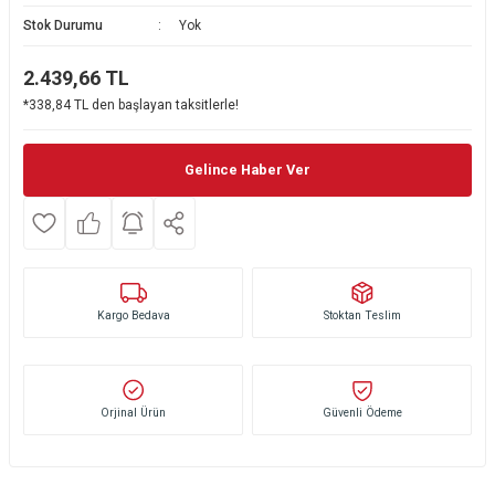
Stok Durumu
Yok
Ekmek Kızartma Makinesi
Ütü Masası & Aksesuarları
Pratik Mutfak Gereçleri
Su Sebili
2.439,66
TL
Çay Makinesi
Dikiş & Nakış Makineleri
Termos
Tamboy Fırın
*338,84 TL den başlayan taksitlerle!
Su Isıtıcı (Kettle)
Ev Aletleri Aksesuarları
Mini Fırın
Gelince Haber Ver
Meyve Sıkacağı
Mikrodalga Fırın
Kıyma Makinesi
Set Üstü Ocak
Mutfak Tartısı
Aspiratör
Kargo Bedava
Stoktan Teslim
Mutfak Aletleri Aksesuarları
Puro Saklama Dolabı
Orjinal Ürün
Güvenli Ödeme