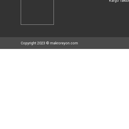
İletişim Bilgileri
Kur
Mahmutbey Mah. İstoç 26 Ada No:
Hak
102/104/106/108 Bağcılar İstanbul
Müşt
Müşteri Destek Hattı: 0212 527 56 56
İlet
WhatsApp Destek Hattı: 0534 892 46 05
Hes
E-Posta: info@makroreyon.com
Hava
Paza
Karg