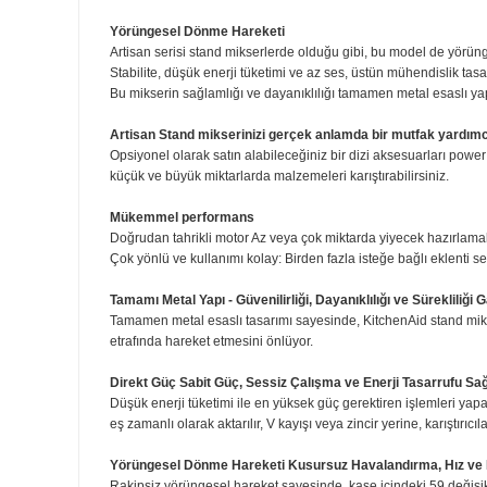
Düz Çırpıcı
Esnek Kenarlı Çırpıcı
Genel Özellikler:
KitchenAid mikseri, geçtiğimiz yüzyılın başında, ev mutfa
geliştirme ve inovasyon süreci ile oluşturuldu. Benzersi
sağlar ve her seferinde gerçek anlamda özel bir yemek 
Yörüngesel Dönme Hareketi
Artisan serisi stand mikserlerde olduğu gibi, bu model 
Stabilite, düşük enerji tüketimi ve az ses, üstün mühendi
Bu mikserin sağlamlığı ve dayanıklılığı tamamen metal 
Artisan Stand mikserinizi gerçek anlamda bir mutfak 
Opsiyonel olarak satın alabileceğiniz bir dizi aksesuarla
küçük ve büyük miktarlarda malzemeleri karıştırabilirsini
Mükemmel performans
Doğrudan tahrikli motor Az veya çok miktarda yiyecek ha
Çok yönlü ve kullanımı kolay: Birden fazla isteğe bağlı e