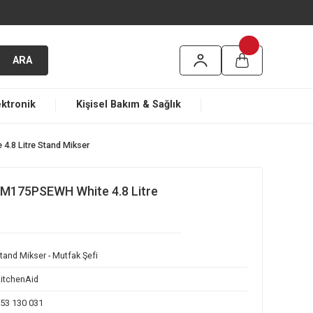
argo
ARA
ma
Elektronik
Kişisel Bakım & Sağlık
75PSEWH White 4.8 Litre Stand Mikser
Artisan 5KSM175PSEWH White 4.8 Litre
r
Stand Mikser - Mutfak Şefi
KitchenAid