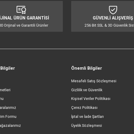
iğer konularda yetersiz gördüğünüz noktaları öneri formunu kullanarak tarafı
Bu ürüne ilk yorumu siz yapın!
Yorum Yaz
ORİJİNAL ÜRÜN GARANTİSİ
GÜVENL
%100 Orijinal ve Garantili Ürünler
256 Bit SSL &