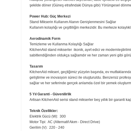
Tamamı Metal Yapı - Güvenilirliği, Dayanıklılığı ve Süre
Tamamen metal esaslı tasarımı sayesinde, KitchenAid stan
etrafında hareket etmesini önlüyor.
Direkt Güç Sabit Güç, Sessiz Çalışma ve Enerji Tasar
Düşük enerji tüketimi ile en yüksek güç gerektiren işl
eş zamanlı olarak aktarılır, V kayışı veya zincir yerine, ka
Yörüngesel Dönme Hareketi Kusursuz Havalandırma,
Rakipsiz yörüngesel hareket sayesinde, kase içindeki 
şekilde döner (Güneş etrafındaki Dünya gibi) Yörüngesel
Power Hub: Güç Merkezi
Stand Mikserin Kullanım Alanın Genişlenmesini Sağlar
Kullanım kolaylığı ve çeşitliliğin merkezidir. Bu merkeze
Aerodinamik Form
Temizleme ve Kullanma Kolaylığı Sağlar
KitchenAid stand mikserler
ikonik, ayırt edici ve moder
sabitlendiğinden oldukça sağlamdır ve her zaman yeni gi