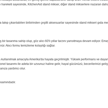
kliliği Garanti Ediyor
d mikserler oldukça dayanıklı, uzun ömürlü ve eskimezdir. Kaymayı önleyen t
rufu Sağlar
emleri yapabilen üstün mühendislik ürünü bir motor. Motor gücü direkt ola
rıştırıcıların dayanıklılığını arttırmak, sessiz çalışmayı sağlamak ve enerji tük
 Hız ve Doğruluk Sağlar
59 değişik noktaya dokunarak, en geniş işleme kapasitesine sahip ürün. K
 dönme hareketi sayesinde, KitchenAid stand mikser, diğer stand mikserlere
 kolaylıkla takıp çıkarılabilen birbirinden çeşitli aksesuarlar sayesinde st
nleştirilmiş bir tasarıma sahip olup, göz alıcı 60'lı yıllar tarzını yansıtma
bi görünür. Akıcı formu temizleme kolaylığı sağlar.