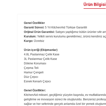
Ürün B
Genel Özellikler
Garanti Süresi:
5
Yıl KitchenAid Türkiye Garantili
Orijinal Ürün Garantisi:
Satışını yaptığımız bütün ürünler 
Kurulum:
Yetkili servis kurulumu gerektirmez, ürünü kend
Kargo:
Ücretsiz
Ürün içeriği (Ekipmanlar)
4.8L Paslanmaz Çelik Kase
3L Paslanmaz Çelik Kase
Dökme Koruması
Çırpma Teli
Hamur Çengeli