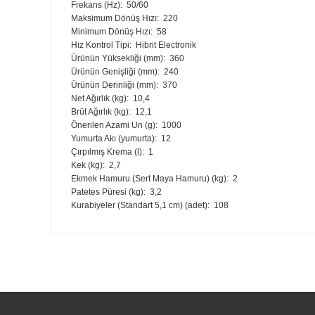
Tasarım
KitchenAid mikseri, geçtiğimiz yüzyılın başında, ev mutfa
geliştirme ve inovasyon süreci ile oluşturuldu. Benzersi
sağlar ve her seferinde gerçek anlamda özel bir yemek 
5 Yıl Garanti - Güvenilirlik
Artisan KitchenAid serisi stand mikserler beş yıllık bir 
Teknik Özellikler:
Elektrik Gücü (W):
300
Motor Tipi:
AC (Alternatif Akım - Direct Drive)
Gerilim (V):
220 - 240
Frekans (Hz):
50/60
Maksimum Dönüş Hızı:
220
Minimum Dönüş Hızı:
58
Hız Kontrol Tipi:
Hibrit Electronik
Ürünün Yüksekliği (mm):
360
Ürünün Genişliği (mm):
240
Ürünün Derinliği (mm):
370
Net Ağırlık (kg):
10,4
Brüt Ağırlık (kg):
12,1
Önerilen Azami Un (g):
1000