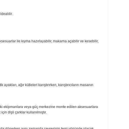
mans ve dayanıklılık için tasarlanan Artisan Stand Mikser, sürekli bir iyile
cerilerinizi geliştirerek kendinizi yemek pişirme yoluyla ifade edebilmenizi
karıştırma için idealdir.
bilirsiniz. Bu aksesuarlar ile kıyma hazırlayabilir, makarna açabilir ve kese