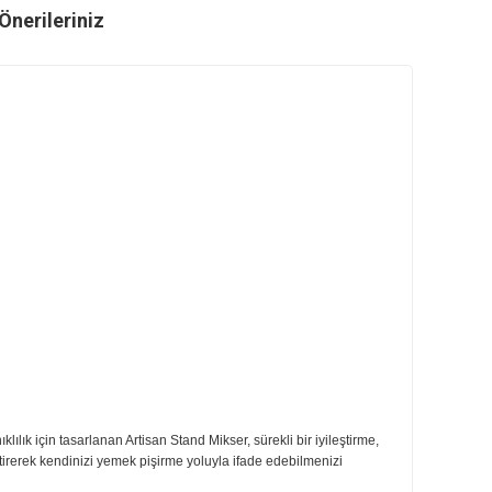
ri
Önerileriniz
amaktadır.