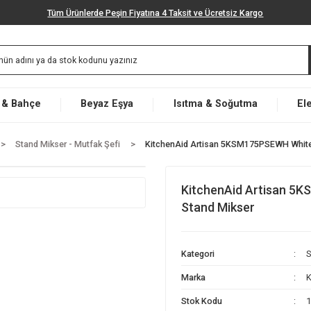
Tüm Ürünlerde Peşin Fiyatına 4 Taksit ve Ücretsiz K
Market & Bahçe
Beyaz Eşya
Isıtma & Soğut
letleri
Stand Mikser - Mutfak Şefi
KitchenAid Artisan 5KSM1
KitchenAid 
Stand Mikse
Kategori
Marka