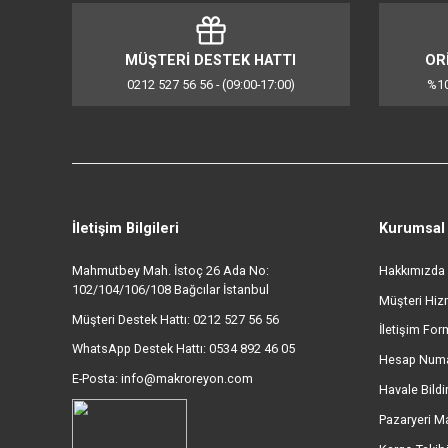
Yumurta Akı (yumurta):
12
Çırpılmış Krema (l):
1
Kek (kg):
2,7
Ekmek Hamuru (Sert Maya Hamuru) (kg):
2
Patetes Püresi (kg):
3,2
Kurabiyeler (Standart 5,1 cm) (adet):
108
Bu ürünün fiyat bilgisi, resim, ürün açıklamalarında ve d
Görüş ve önerileriniz için teşekkür ederiz.
Ürün resmi kalitesiz, bozuk veya görüntülenemiyor.
Ürün açıklamasında eksik bilgiler bulunuyor.
Ürün bilgilerinde hatalar bulunuyor.
MÜŞTERİ DESTEK HATTI
Ürün fiyatı diğer sitelerden daha pahalı.
0212 527 56 56 - (09:00-17:00)
Bu ürüne benzer farklı alternatifler olmalı.