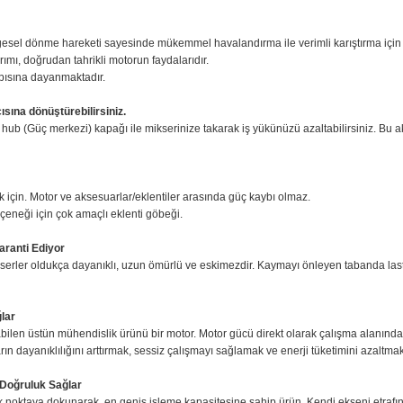
klarında kullanılmak amacıyla Amerika'da hayata geçirilmiştir. Yüksek perfor
z profesyonel tasarımı ile adeta bir uzvunuz haline gelir, hayal gücünüzü, be
oluşturmanıza yardımcı olur.
de yörüngesel dönme hareketi sayesinde mükemmel havalandırma ile verimli 
slik tasarımı, doğrudan tahrikli motorun faydalarıdır.
esaslı yapısına dayanmaktadır.
yardımcısına dönüştürebilirsiniz.
rı power hub (Güç merkezi) kapağı ile mikserinize takarak iş yükünüzü azalta
z.
zırlamak için. Motor ve aksesuarlar/eklentiler arasında güç kaybı olmaz.
klenti seçeneği için çok amaçlı eklenti göbeği.