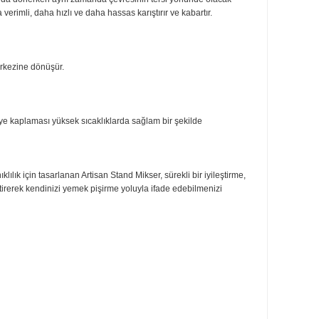
abanda lastik ayakları, ağır kütleleri karıştırırken, karıştırıcıların masa
rak çalışma alanındaki ekipmanlara veya güç merkezine monte edilen aksesua
etimini azaltmak için dişli çarklar kullanılmıştır.
endi ekseni etrafında dönerken aynı zamanda çevresinin tersi yönünde ola
 nazaran daha verimli, daha hızlı ve daha hassas karıştırır ve kabartır.
and mikseri gıda merkezine dönüşür.
ya devam ediyor. Emaye kaplaması yüksek sıcaklıklarda sağlam bir şekilde