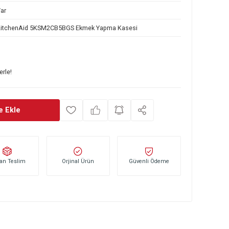
153 130 031
Var
KitchenAid 5KSM2CB5BGS Ekmek Yapma Kasesi
0
TL
başlayan taksitlerle!
Sepete Ekle
Stoktan Teslim
Orjinal Ürün
Güvenli Öd