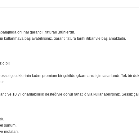
ilgisi
Yorumlar
Taksit Seçenekle
sıfır ambalajında orijinal garantili, faturalı ürünlerdir.
iniz açıp kullanmaya başlayabilirsiniz, garanti fatura tarihi itibariyle başl
tediğiniz gibi!
z espresso içeceklerinin tadını premium bir şekilde çıkarmanız için tasarla
seçim yapın.
yıl garanti ve 10 yıl onarılabilirlik desteğiyle gönül rahatlığıyla kullanabi