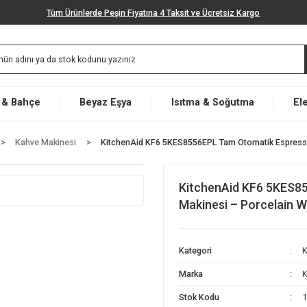
Tüm Ürünlerde Peşin Fiyatına 4 Taksit ve Ücretsiz K
Market & Bahçe
Beyaz Eşya
Isıtma & Soğut
letleri
Kahve Makinesi
KitchenAid KF6 5KES8556EPL Tam Oto
KitchenAid
Makinesi – 
Kategori
Marka