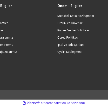
Yorum Yaz
ORİJİNAL ÜRÜN GARANTİSİ
GÜVENL
%100 Orijinal ve Garantili Ürünler
256 Bit SSL &
Gönder
umsal Bilgiler
Önemli Bilgiler
kımızda
Mesafeli Satış Sözl
eri Hizmetleri
Gizlilik ve Güvenlik
işim Formu
Kişisel Veriler Politik
ap Numaralarımız
Çerez Politikası