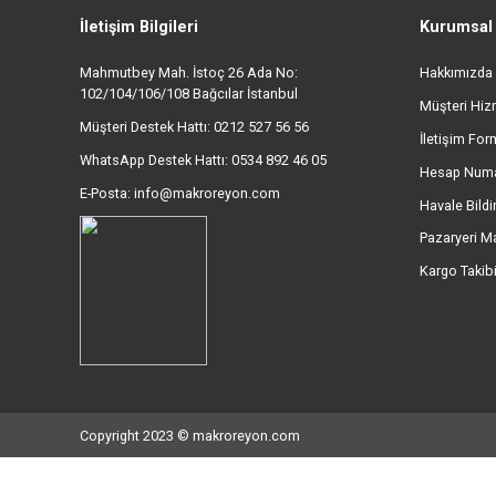
Ürün resmi kalitesiz, bozuk veya görüntülenemiyor.
Ürün açıklamasında eksik bilgiler bulunuyor.
Ürün bilgilerinde hatalar bulunuyor.
MÜŞTERİ DESTEK HATTI
Ürün fiyatı diğer sitelerden daha pahalı.
0212 527 56 56 - (09:00-17:00)
Bu ürüne benzer farklı alternatifler olmalı.
İletişim Bilgileri
Kur
Mahmutbey Mah. İstoç 26 Ada No:
Hak
102/104/106/108 Bağcılar İstanbul
Müşt
Müşteri Destek Hattı: 0212 527 56 56
İlet
WhatsApp Destek Hattı: 0534 892 46 05
Hes
E-Posta: info@makroreyon.com