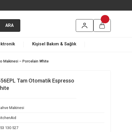
argo
ARA
ma
Elektronik
Kişisel Bakım & Sağlık
matik Espresso Makinesi – Porcelain White
 KF6 5KES8556EPL Tam Otomatik Espresso
Porcelain White
Kahve Makinesi
KitchenAid