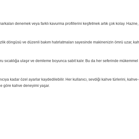
çok içecek.
profesyonel sunum.
zurlu kahve molaları.
.
. Yeni markaları denemek veya farklı kavurma profillerini keşfetmek artık ço
matik temizlik döngüsü ve düzenli bakım hatırlatmaları sayesinde makinenizi
 içinde doğru sıcaklığa ulaşır ve demleme boyunca sabit kalır. Bu da her 
lam 4 kullanıcıya kadar özel ayarlar kaydedilebilir. Her kullanıcı, sevdiği ka