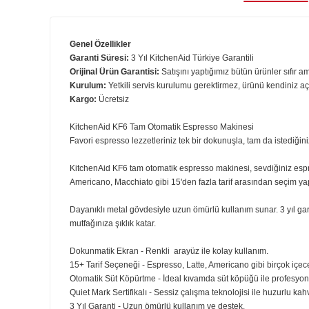
Ürün B
Genel Özellikler
Garanti Süresi:
3
Yıl KitchenAid Türkiye Garantili
Orijinal Ürün Garantisi:
Satışını yaptığımız bütün ürünler 
Kurulum:
Yetkili servis kurulumu gerektirmez, ürünü kend
Kargo:
Ücretsiz
KitchenAid KF6 Tam Otomatik Espresso Makinesi
Favori espresso lezzetleriniz tek bir dokunuşla, tam da is
KitchenAid KF6 tam otomatik espresso makinesi, sevdiğini
Americano, Macchiato gibi 15'den fazla tarif arasından 
Dayanıklı metal gövdesiyle uzun ömürlü kullanım sunar. 3 