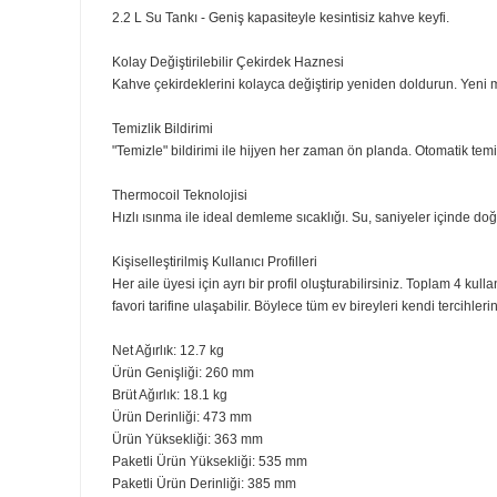
mutfağınıza şıklık katar.
Dokunmatik Ekran - Renkli
arayüz ile kolay kullanım.
15+ Tarif Seçeneği - Espresso, Latte, Americano gibi bir
Otomatik Süt Köpürtme - İdeal kıvamda süt köpüğü ile 
Quiet Mark Sertifikalı - Sessiz çalışma teknolojisi ile hu
3 Yıl Garanti - Uzun ömürlü kullanım ve destek.
2.2 L Su Tankı - Geniş kapasiteyle kesintisiz kahve keyfi
Kolay Değiştirilebilir Çekirdek Haznesi
Kahve çekirdeklerini kolayca değiştirip yeniden doldurun
Temizlik Bildirimi
"Temizle" bildirimi ile hijyen her zaman ön planda. Oto
Thermocoil Teknolojisi
Hızlı ısınma ile ideal demleme sıcaklığı. Su, saniyeler
Kişiselleştirilmiş Kullanıcı Profilleri
Her aile üyesi için ayrı bir profil oluşturabilirsiniz. Top