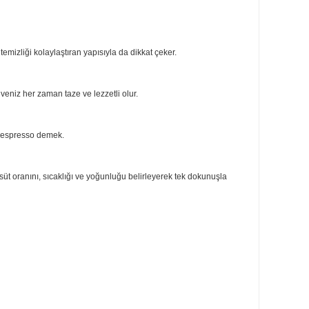
k kolay. Hazne, temizliği kolaylaştıran yapısıyla da dikkat çeker.
n ömrü uzar, kahveniz her zaman taze ve lezzetli olur.
seferinde mükemmel espresso demek.
hve türlerini, kahve-süt oranını, sıcaklığı ve yoğunluğu belirleyerek tek dokun