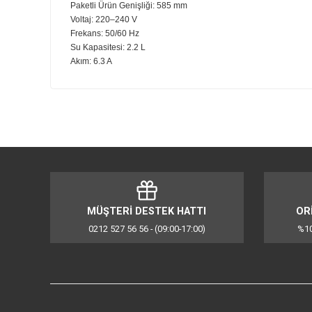
favori tarifine ulaşabilir. Böylece tüm ev bireyleri kendi
Net Ağırlık: 12.7 kg
Ürün Genişliği: 260 mm
Brüt Ağırlık: 18.1 kg
Ürün Derinliği: 473 mm
Ürün Yüksekliği: 363 mm
Paketli Ürün Yüksekliği: 535 mm
Paketli Ürün Derinliği: 385 mm
Paketli Ürün Genişliği: 585 mm
Voltaj: 220–240 V
Frekans: 50/60 Hz
Su Kapasitesi: 2.2 L
Akım: 6.3 A
Bu ürünün fiyat bilgisi, resim, ürün açıklamalarında ve d
Görüş ve önerileriniz için teşekkür ederiz.