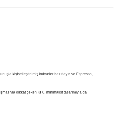
ri
Önerileriniz
amaktadır.
ndı. Tek bir dokunuşla kişiselleştirilmiş kahveler hazırlayın ve Espresso,
lirsiniz. Sessiz çalışmasıyla dikkat çeken KF6, minimalist tasarımıyla da