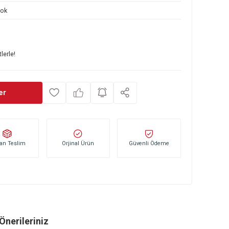
153 130 527
Yok
0
TL
 başlayan taksitlerle!
ince Haber Ver
Stoktan Teslim
Orjinal Ürün
Güvenli Öd