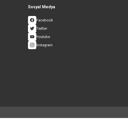
İ ALIŞVERİŞ
ÜCRETSİZ VE HIZLI KA
 3D Güvenlik Sistemi
Hızlı Gönderi ve Ücretsiz Ka
Sosyal Medya
eşmesi
Facebook
Twitter
ası
Youtube
Instagram