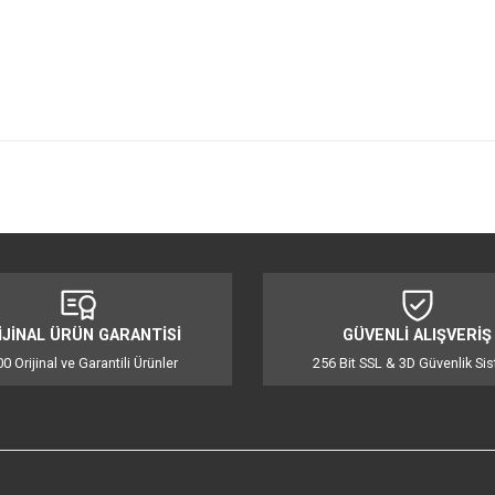
 tercihlerine göre kahve deneyimi yaşar.
iğer konularda yetersiz gördüğünüz noktaları öneri formunu kullanarak tarafı
Bu ürüne ilk yorumu siz yapın!