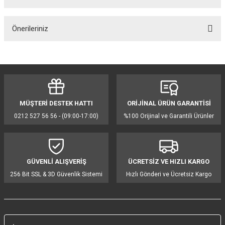
Bu ürüne ilk yorumu siz yapın!
Önerileriniz
Yorum Yaz
Bu ürünün fiyat bilgisi, resim, ürün açıklamalarında ve diğer konularda
yetersiz gördüğünüz noktaları öneri formunu kullanarak tarafımıza
iletebilirsiniz.
Görüş ve önerileriniz için teşekkür ederiz.
MÜŞTERİ DESTEK HATTI
ORİJİNAL ÜRÜN GARANTİSİ
Ürün resmi kalitesiz, bozuk veya görüntülenemiyor.
0212 527 56 56 - (09:00-17:00)
%100 Orijinal ve Garantili Ürünler
Ürün açıklamasında eksik bilgiler bulunuyor.
Ürün bilgilerinde hatalar bulunuyor.
Ürün fiyatı diğer sitelerden daha pahalı.
GÜVENLİ ALIŞVERİŞ
ÜCRETSİZ VE HIZLI KARGO
Bu ürüne benzer farklı alternatifler olmalı.
256 Bit SSL & 3D Güvenlik Sistemi
Hızlı Gönderi ve Ücretsiz Kargo