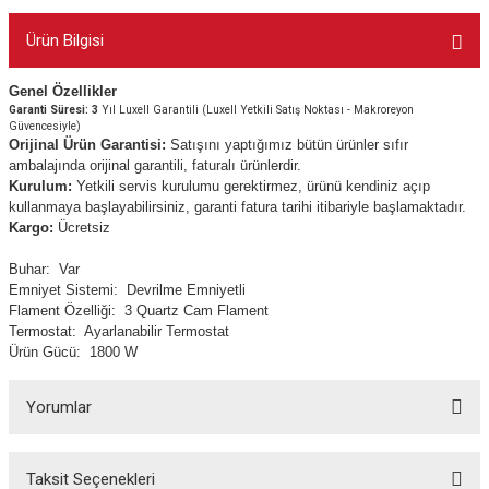
Ürün Bilgisi
Genel Özellikler
Garanti Süresi: 3
Yıl Luxell Garantili (Luxell Yetkili Satış Noktası - Makroreyon
Güvencesiyle)
Orijinal Ürün Garantisi:
Satışını yaptığımız bütün ürünler sıfır
ambalajında orijinal garantili, faturalı ürünlerdir.
Kurulum:
Yetkili servis kurulumu gerektirmez, ürünü kendiniz açıp
kullanmaya başlayabilirsiniz, garanti fatura tarihi itibariyle başlamaktadır.
Kargo:
Ücretsiz
Buhar:
Var
Emniyet Sistemi:
Devrilme Emniyetli
Flament Özelliği:
3 Quartz Cam Flament
Termostat:
Ayarlanabilir Termostat
Ürün Gücü:
1800 W
Yorumlar
Taksit Seçenekleri