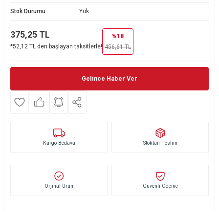
Stok Durumu
Yok
Ekmek Kızartma Makinesi
Ütü Masası & Aksesuarları
Pratik Mutfak Gereçleri
Su Sebili
375,25
TL
Çay Makinesi
Dikiş & Nakış Makineleri
Termos
Tamboy Fırın
%18
*52,12 TL den başlayan taksitlerle!
456,61
TL
Su Isıtıcı (Kettle)
Ev Aletleri Aksesuarları
Mini Fırın
Gelince Haber Ver
Meyve Sıkacağı
Mikrodalga Fırın
Kıyma Makinesi
Set Üstü Ocak
Mutfak Tartısı
Aspiratör
Kargo Bedava
Stoktan Teslim
Mutfak Aletleri Aksesuarları
Puro Saklama Dolabı
Orjinal Ürün
Güvenli Ödeme