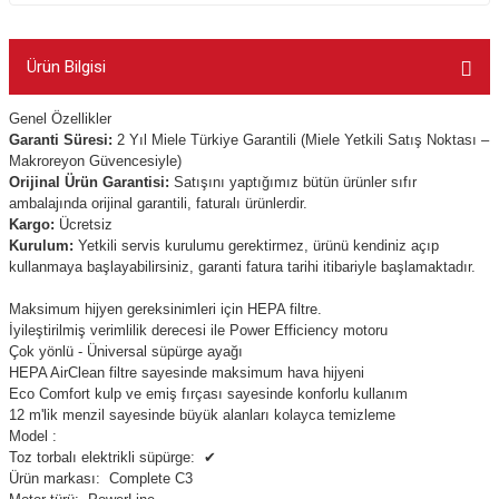
Ürün Bilgisi
Genel Özellikler
Garanti Süresi:
2 Yıl Miele Türkiye Garantili (Miele Yetkili Satış Noktası –
Makroreyon Güvencesiyle)
Orijinal Ürün Garantisi:
Satışını yaptığımız bütün ürünler sıfır
ambalajında orijinal garantili, faturalı ürünlerdir.
Kargo:
Ücretsiz
Kurulum:
Yetkili servis kurulumu gerektirmez, ürünü kendiniz açıp
kullanmaya başlayabilirsiniz, garanti fatura tarihi itibariyle başlamaktadır.
Maksimum hijyen gereksinimleri için HEPA filtre.
İyileştirilmiş verimlilik derecesi ile Power Efficiency motoru
Çok yönlü - Üniversal süpürge ayağı
HEPA AirClean filtre sayesinde maksimum hava hijyeni
Eco Comfort kulp ve emiş fırçası sayesinde konforlu kullanım
12 m'lik menzil sayesinde büyük alanları kolayca temizleme
Model :
Toz torbalı elektrikli süpürge:
✔
Ürün markası:
Complete C3