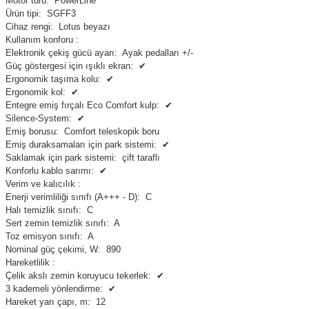
Motor türü:
PowerLine
Ürün tipi:
SGFF3
Cihaz rengi:
Lotus beyazı
Kullanım konforu :
Elektronik çekiş gücü ayarı:
Ayak pedalları +/-
Güç göstergesi için ışıklı ekran:
✔
Ergonomik taşıma kolu:
✔
Ergonomik kol:
✔
Entegre emiş fırçalı Eco Comfort kulp:
✔
Silence-System:
✔
Emiş borusu:
Comfort teleskopik boru
Emiş duraksamaları için park sistemi:
✔
Saklamak için park sistemi:
çift taraflı
Konforlu kablo sarımı:
✔
Verim ve kalıcılık :
Enerji verimliliği sınıfı (A+++ - D):
C
Halı temizlik sınıfı:
C
Sert zemin temizlik sınıfı:
A
Toz emisyon sınıfı:
A
Nominal güç çekimi, W:
890
Hareketlilik :
Çelik akslı zemin koruyucu tekerlek:
✔
3 kademeli yönlendirme:
✔
Hareket yarı çapı, m:
12