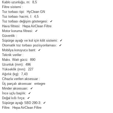
Kablo uzunluğu, m:
8,5
Filtre sistemi :
Toz torbası tipi:
HyClean GN
Toz torbası hacmi, l:
4,5
Toz torbası değişim göstergesi:
✔
Hava filtresi:
Hepa AirClean Filtre
Motor koruma filtresi:
✔
Güvenlik :
Süpürge ayağı ve kol için kilit sistemi:
✔
Otomatik toz torbası pozisyonlaması:
✔
Mobilya koruyucu bant:
✔
Teknik veriler :
Maks. Watt gücü:
890
Uzunluk (mm):
496
Yükseklik (mm):
227
Ağırlık (kg):
7,43
Cihazla verilen aksesuar :
Üç parçalı aksesuar:
entegre
Minder aksesuarı:
✔
İnce uçlu başlık:
✔
Doğal kıllı fırça:
✔
Süpürge ayağı SBD 290-3:
✔
Filtre:
Hepa AirClean Filtre