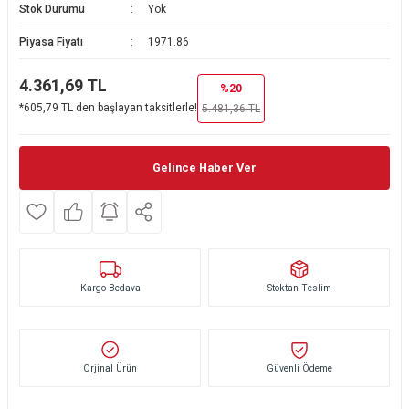
Stok Durumu
Yok
Ekmek Kızartma Makinesi
Ütü Masası & Aksesuarları
Pratik Mutfak Gereçleri
Su Sebili
Piyasa Fiyatı
1971.86
Çay Makinesi
Dikiş & Nakış Makineleri
Termos
Tamboy Fırın
4.361,69
TL
%20
*605,79 TL den başlayan taksitlerle!
5.481,36
TL
Su Isıtıcı (Kettle)
Ev Aletleri Aksesuarları
Mini Fırın
Meyve Sıkacağı
Mikrodalga Fırın
Gelince Haber Ver
Kıyma Makinesi
Set Üstü Ocak
Mutfak Tartısı
Aspiratör
Kargo Bedava
Mutfak Aletleri Aksesuarları
Puro Saklama Dolabı
Stoktan Teslim
Orjinal Ürün
Güvenli Ödeme