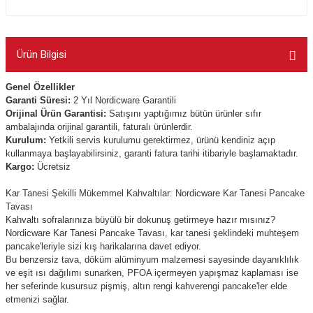
Ürün Bilgisi
Genel Özellikler
Garanti Süresi:
2 Yıl Nordicware Garantili
Orijinal Ürün Garantisi:
Satışını yaptığımız bütün ürünler sıfır
ambalajında orijinal garantili, faturalı ürünlerdir.
Kurulum:
Yetkili servis kurulumu gerektirmez, ürünü kendiniz açıp
kullanmaya başlayabilirsiniz, garanti fatura tarihi itibariyle başlamaktadır.
Kargo:
Ücretsiz
Kar Tanesi Şekilli Mükemmel Kahvaltılar: Nordicware Kar Tanesi Pancake
Tavası
Kahvaltı sofralarınıza büyülü bir dokunuş getirmeye hazır mısınız?
Nordicware Kar Tanesi Pancake Tavası, kar tanesi şeklindeki muhteşem
pancake'leriyle sizi kış harikalarına davet ediyor.
Bu benzersiz tava, döküm alüminyum malzemesi sayesinde dayanıklılık
ve eşit ısı dağılımı sunarken, PFOA içermeyen yapışmaz kaplaması ise
her seferinde kusursuz pişmiş, altın rengi kahverengi pancake'ler elde
etmenizi sağlar.