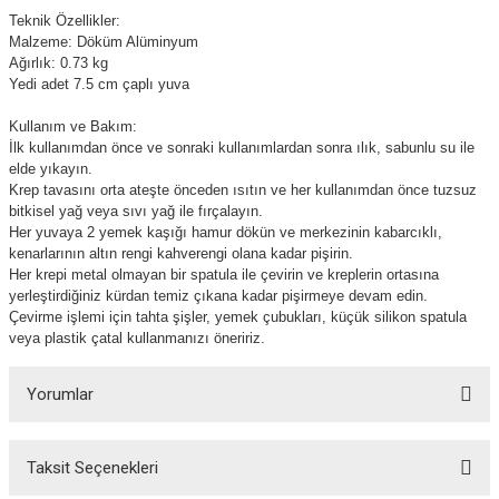
Teknik Özellikler:
Malzeme: Döküm Alüminyum
Ağırlık: 0.73 kg
Yedi adet 7.5 cm çaplı yuva
Kullanım ve Bakım:
İlk kullanımdan önce ve sonraki kullanımlardan sonra ılık, sabunlu su ile
elde yıkayın.
Krep tavasını orta ateşte önceden ısıtın ve her kullanımdan önce tuzsuz
bitkisel yağ veya sıvı yağ ile fırçalayın.
Her yuvaya 2 yemek kaşığı hamur dökün ve merkezinin kabarcıklı,
kenarlarının altın rengi kahverengi olana kadar pişirin.
Her krepi metal olmayan bir spatula ile çevirin ve kreplerin ortasına
yerleştirdiğiniz kürdan temiz çıkana kadar pişirmeye devam edin.
Çevirme işlemi için tahta şişler, yemek çubukları, küçük silikon spatula
veya plastik çatal kullanmanızı öneririz.
Yorumlar
Taksit Seçenekleri
Bu ürüne ilk yorumu siz yapın!