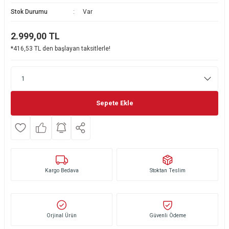
Stok Durumu
Var
Ekmek Kızartma Makinesi
Ütü Masası & Aksesuarları
Pratik Mutfak Gereçleri
Su Sebili
2.999,00
TL
Çay Makinesi
Dikiş & Nakış Makineleri
Termos
Tamboy Fırın
*416,53 TL den başlayan taksitlerle!
Su Isıtıcı (Kettle)
Ev Aletleri Aksesuarları
Mini Fırın
Meyve Sıkacağı
Mikrodalga Fırın
Sepete Ekle
Kıyma Makinesi
Set Üstü Ocak
Mutfak Tartısı
Aspiratör
Mutfak Aletleri Aksesuarları
Puro Saklama Dolabı
Kargo Bedava
Stoktan Teslim
Orjinal Ürün
Güvenli Ödeme