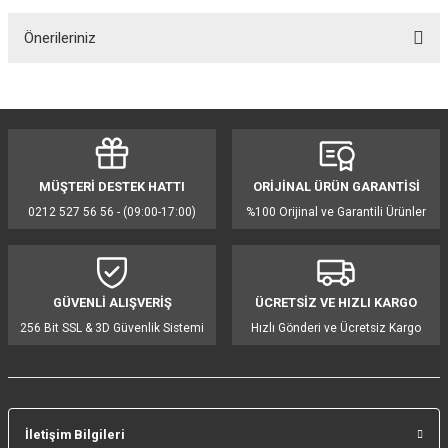
Önerileriniz
Yorum Yaz
Bu ürünün fiyat bilgisi, resim, ürün açıklamalarında ve diğer konularda
yetersiz gördüğünüz noktaları öneri formunu kullanarak tarafımıza
iletebilirsiniz.
Görüş ve önerileriniz için teşekkür ederiz.
MÜŞTERİ DESTEK HATTI
ORİJİNAL ÜRÜN GARANTİSİ
Ürün resmi kalitesiz, bozuk veya görüntülenemiyor.
0212 527 56 56 - (09:00-17:00)
%100 Orijinal ve Garantili Ürünler
Ürün açıklamasında eksik bilgiler bulunuyor.
Ürün bilgilerinde hatalar bulunuyor.
Ürün fiyatı diğer sitelerden daha pahalı.
GÜVENLİ ALIŞVERİŞ
ÜCRETSİZ VE HIZLI KARGO
Bu ürüne benzer farklı alternatifler olmalı.
256 Bit SSL & 3D Güvenlik Sistemi
Hızlı Gönderi ve Ücretsiz Kargo
İletişim Bilgileri
Gönder