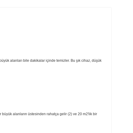
ri
Önerileriniz
amaktadır.
lı tasarımımız, büyük alanları bile dakikalar içinde temizler. Bu şık cihaz,