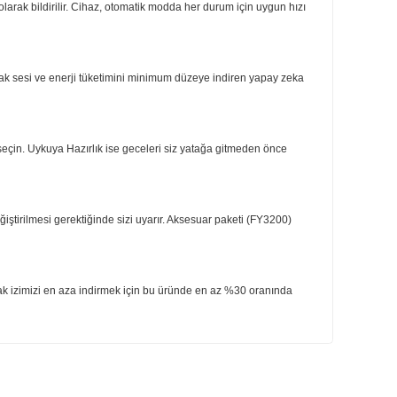
r (11): sanayi ve trafik kirliliğinden kaynaklanan NO2; ev boyası, deterjanla
asik bir ampulden daha az enerji tüketir.
 gerçek zamanlı olarak bildirilir. Cihaz, otomatik modda her durum için uygu
inize uyum sağlayarak sesi ve enerji tüketimini minimum düzeye indiren yapa
rma Hazırlığı'nı seçin. Uykuya Hazırlık ise geceleri siz yatağa gitmeden ö