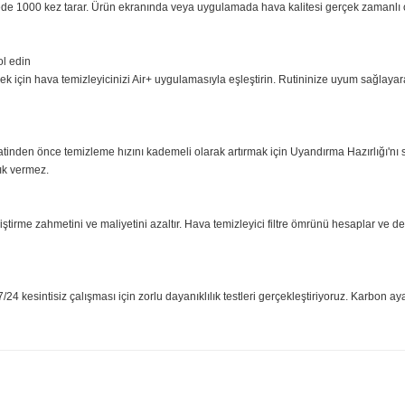
aki havayı zararlı hale getiren kirletici gazların %95'inden fazlasını gideri
e etkili tasarım; iyon, kimyasal veya ozon salımı yapmaz.
yfini çıkarın. Maksimum güçte yalnızca 36 W ile çalışan hava temizleyici, kl
avayı saniyede 1000 kez tarar. Ürün ekranında veya uygulamada hava kalitesi
en kontrol edin
ontrol etmek için hava temizleyicinizi Air+ uygulamasıyla eşleştirin. Rutin
uyanma saatinden önce temizleme hızını kademeli olarak artırmak için Uyandı
 rahatsızlık vermez.