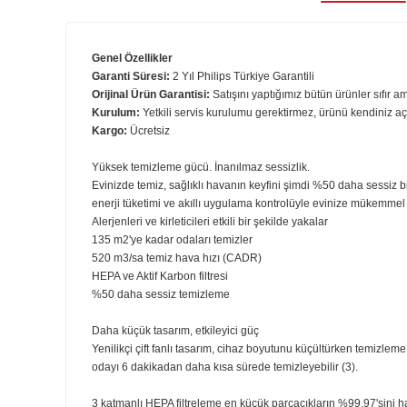
Ürün B
Genel Özellikler
Garanti Süresi:
2 Yıl Philips Türkiye Garantili
Orijinal Ürün Garantisi:
Satışını yaptığımız bütün ürünler 
Kurulum:
Yetkili servis kurulumu gerektirmez, ürünü kend
Kargo:
Ücretsiz
Yüksek temizleme gücü. İnanılmaz sessizlik.
Evinizde temiz, sağlıklı havanın keyfini şimdi %50 daha s
enerji tüketimi ve akıllı uygulama kontrolüyle evinize 
Alerjenleri ve kirleticileri etkili bir şekilde yakalar
135 m2'ye kadar odaları temizler
520 m3/sa temiz hava hızı (CADR)
HEPA ve Aktif Karbon filtresi