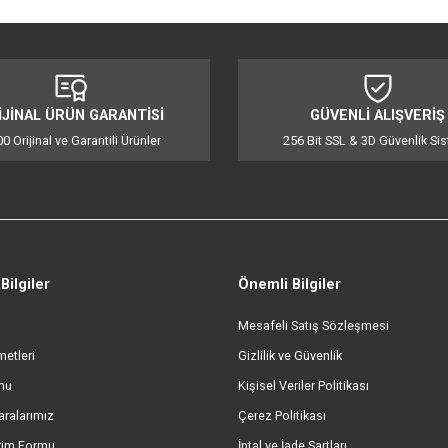
(12), değiştirme zahmetini ve maliyetini azaltır. Hava temizleyici filtre ömr
erimizin 7/24 kesintisiz çalışması için zorlu dayanıklılık testleri gerçekleş
iğer konularda yetersiz gördüğünüz noktaları öneri formunu kullanarak tarafı
Bu ürüne ilk yorumu siz yapın!
Yorum Yaz
ORİJİNAL ÜRÜN GARANTİSİ
GÜVENL
%100 Orijinal ve Garantili Ürünler
256 Bit SSL &