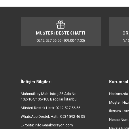
1 yıla kadar dayanan, uzun ömürlü filtre
1 yıla kadar optimum performans sunan orijinal filtreler 
cihazın iki filtresini de içerir.
Dayanıklılık ve sürdürülebilirlik için tasarlandı
Philips olarak, uzun ömürlü ürünler geliştiriyoruz. Ürünl
geri dönüştürülmüş plastik kullandık.
Bu ürünün fiyat bilgisi, resim, ürün açıklamalarında ve d
Görüş ve önerileriniz için teşekkür ederiz.
Ürün resmi kalitesiz, bozuk veya görüntülenemiyor.
Ürün açıklamasında eksik bilgiler bulunuyor.
Ürün bilgilerinde hatalar bulunuyor.
MÜŞTERİ DESTEK HATTI
Ürün fiyatı diğer sitelerden daha pahalı.
0212 527 56 56 - (09:00-17:00)
Bu ürüne benzer farklı alternatifler olmalı.