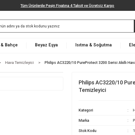
Tüm Ürünlerde Peşin Fiyatına 4 Taksit ve Ücretsiz K
Market & Bahçe
Beyaz Eşya
Isıtma & Soğut
nleri
Hava Temizleyici
Philips AC3220/10 PureProtect 3200 S
Philips AC3
Temizleyici
Kategori
Marka