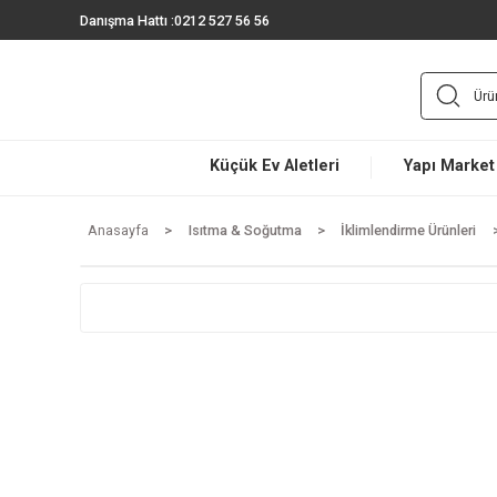
Danışma Hattı :
0212 527 56 56
Küçük Ev Aletleri
Yapı 
Anasayfa
Isıtma & Soğutma
İklimlendirme Ürü