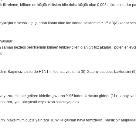
temizleme hızını artırır (1). 520 m3/sa (CADR) değerinde güçlü filtrelemesiy
97'sini hapseder
 katmanlı filtreleme, bilinen en küçük virüsten bile daha küçük olan 0,003
ltır (1). Baykuşların sessiz uçuşundan ilham alan fan kanadı tasarımımız 
9,99'unu yakalar
rji veya saman nezlesi belirtilerinin bilinen tetikleyicileri olan (7) toz ak
ylanmıştır.
ır
rtadan kaldırır. Bağımsız testlerde H1N1 influenza virüsünü (8), Staphylo