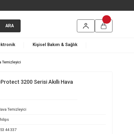
argo
ARA
ma
Elektronik
Kişisel Bakım & Sağlık
erisi Akıllı Hava Temizleyici
220/10 PureProtect 3200 Serisi Akıllı Hava
Hava Temizleyici
Philips