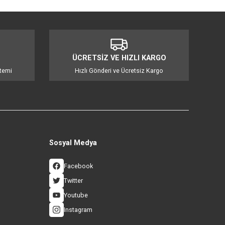
ünü hesaplar ve değiştirilmesi gerektiğinde sizi uyarır. Aksesuar paketi (FY3
tiriyoruz. Karbon ayak izimizi en aza indirmek için bu üründe en az %30 oran
mıza iletebilirsiniz.
İ ALIŞVERİŞ
ÜCRETSİZ VE HIZLI KA
 3D Güvenlik Sistemi
Hızlı Gönderi ve Ücretsiz Ka