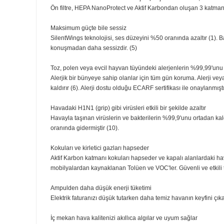
%50 daha sessiz temizleme
Daha küçük tasarım, etkileyici güç
Yenilikçi çift fanlı tasarım, cihaz boyutunu küçültürken 
odayı 6 dakikadan daha kısa sürede temizleyebilir (3).
3 katmanlı HEPA filtreleme en küçük parçacıkların %99,
Ön filtre, HEPA NanoProtect ve Aktif Karbondan oluşan 3
Maksimum güçte bile sessiz
SilentWings teknolojisi, ses düzeyini %50 oranında aza
konuşmadan daha sessizdir. (5)
Toz, polen veya evcil hayvan tüyündeki alerjenlerin %9
Alerjik bir bünyeye sahip olanlar için tüm gün koruma. Ale
kaldırır (6). Alerji dostu olduğu ECARF sertifikası ile ona
Havadaki H1N1 (grip) gibi virüsleri etkili bir şekilde azalt
Havayla taşınan virüslerin ve bakterilerin %99,9'unu o
oranında gidermiştir (10).