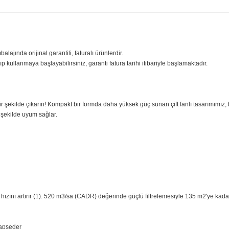
ilgisi
Yorumlar
Taksit Seçenekle
sıfır ambalajında orijinal garantili, faturalı ürünlerdir.
iniz açıp kullanmaya başlayabilirsiniz, garanti fatura tarihi itibariyle başl
essiz bir şekilde çıkarın! Kompakt bir formda daha yüksek güç sunan çift fan
mükemmel şekilde uyum sağlar.