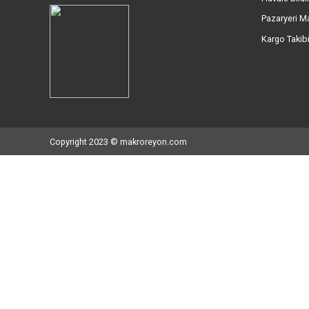
İletişim Bilgileri
Kur
Mahmutbey Mah. İstoç 26 Ada No:
Hak
102/104/106/108 Bağcılar İstanbul
Müşt
Müşteri Destek Hattı: 0212 527 56 56
İlet
WhatsApp Destek Hattı: 0534 892 46 05
Hes
E-Posta: info@makroreyon.com
Hava
Paza
Karg