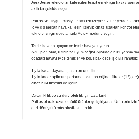
Kokuları ve kirletici gazları hapseder
Aktif Karbon katmanı kokuları hapseder ve kapalı alanlard
mobilyalardan kaynaklanan Tolüen ve VOC'ler. Güvenli v
Ampulden daha düşük enerji tüketimi
Elektrik faturanızı düşük tutarken daha temiz havanın ke
İç mekan hava kalitenizi akıllıca algılar ve uyum sağlar
AeraSense teknolojisi, kirleticileri tespit etmek için h
akıllı bir şekilde seçer.
Philips Air+ uygulamasıyla hava temizleyicinizi her yerd
İç ve dış mekan hava kalitesini izleyip cihazı uzaktan k
teknolojisi için uygulamada Auto+ modunu seçin.
Temiz havada uyuyun ve temiz havaya uyanın
Akıllı planlama, rutininize uyum sağlar. Ayarladığınız 
odadaki havayı iyice temizler ve loş, sıcak gece ışığıyla