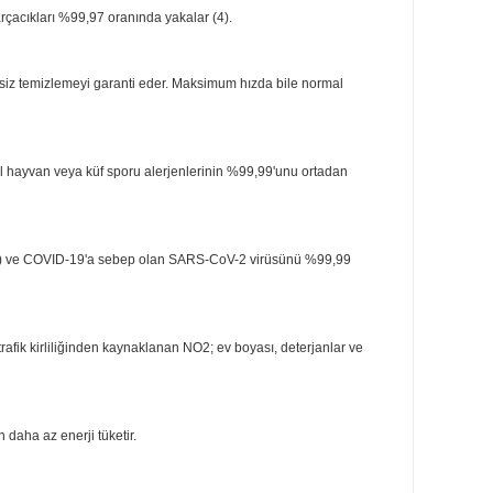
le 135 m2'ye kadar büyük alanların üstesinden rahatça gelir (2) ve 20 m2'lik 
 mikrona kadar parçacıkları %99,97 oranında yakalar (4).
15 dB(A) kadar sessiz temizlemeyi garanti eder. Maksimum hızda bile normal
arları, polenler, evcil hayvan veya küf sporu alerjenlerinin %99,99'unu ortada
coccus bakterisini (9) ve COVID-19'a sebep olan SARS-CoV-2 virüsünü %99,