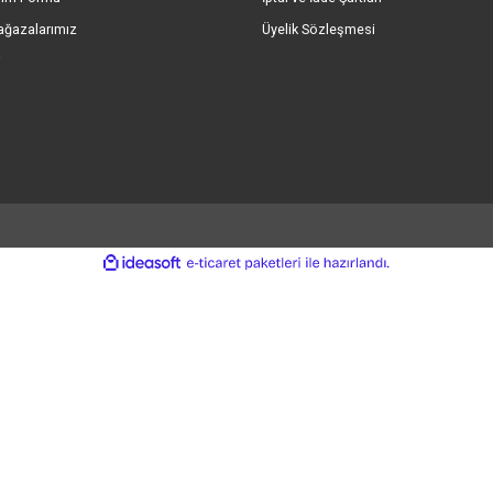
Gönder
umsal Bilgiler
Önemli Bilgiler
kımızda
Mesafeli Satış Sözl
eri Hizmetleri
Gizlilik ve Güvenlik
işim Formu
Kişisel Veriler Politik
ap Numaralarımız
Çerez Politikası
le Bildirim Formu
İptal ve İade Şartları
ryeri Mağazalarımız
Üyelik Sözleşmesi
o Takibi