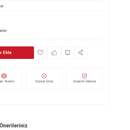
153 44 337
Var
0
TL
başlayan taksitlerle!
Sepete Ekle
Stoktan Teslim
Orjinal Ürün
Güvenli Öd