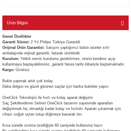
Ürün Bilgisi
Genel Özellikler
Garanti Süresi:
2 Yıl Philips Türkiye Garantili
Orijinal Ürün Garantisi:
Satışını yaptığımız bütün ürünler sıfır
ambalajında orijinal garantili, faturalı ürünlerdir.
Kurulum:
Yetkili servis kurulumu gerektirmez, ürünü kendiniz açıp
kullanmaya başlayabilirsiniz, garanti fatura tarihi itibariyle başlamaktadır.
Kargo:
Ücretsiz
Bukle yapmak artık çok kolay
Daha dolgun ve güzel görünen saçlar için harika bukleler yapın.
OneClick Teknolojisi ile hızlı ve kolay aparat değişimi
Saç Şekillendirme Setinin OneClick tasarımı sayesinde aparatları
değiştirmek hiç olmadığı kadar kolay ve hızlıdır. Aparatı çıkarmak için
cihazı soğuk uçtan tutup düğmeye basarak itin.
Kısa sürede ısınma özelliğiyle 60 saniyede kullanıma hazır
Bu şekillendirici kısa sürede ısınma özelliğiyle 60 saniyede kullanıma