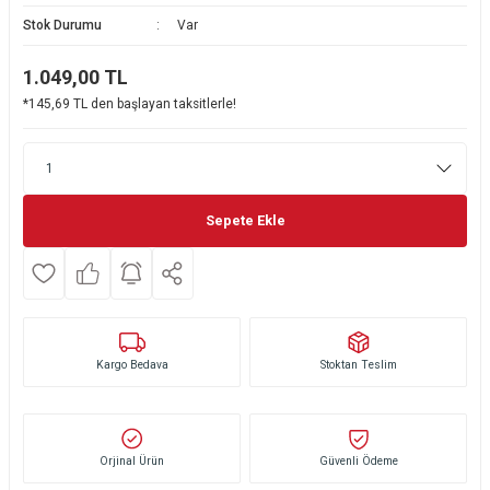
Stok Durumu
Var
Ekmek Kızartma Makinesi
Ütü Masası & Aksesuarları
Pratik Mutfak Gereçleri
Su Sebili
1.049,00
TL
Çay Makinesi
Dikiş & Nakış Makineleri
Termos
Tamboy Fırın
*145,69 TL den başlayan taksitlerle!
Su Isıtıcı (Kettle)
Ev Aletleri Aksesuarları
Mini Fırın
Meyve Sıkacağı
Mikrodalga Fırın
Sepete Ekle
Kıyma Makinesi
Set Üstü Ocak
Mutfak Tartısı
Aspiratör
Mutfak Aletleri Aksesuarları
Puro Saklama Dolabı
Kargo Bedava
Stoktan Teslim
Orjinal Ürün
Güvenli Ödeme