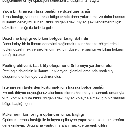
bölgelerinde en iyi epilasyon sonuçlarına ulaşmanızı sağlar.
Yakın bir tıraş için tıraş başlığı ve düzeltme tarağı
Tıraş başlığı, vücudun farklı bölgelerinde daha yakın tıraş ve daha hassas
kullanım deneyimi sunar. Bikini bölgenizdeki tüyleri şekillendirmeniz için
düzeltme tarağı ile birlikte gelir.
Düzeltme başlığı ve bikini bölgesi tarağı dahildir
Daha kolay bir kullanım deneyimi sağlamak üzere hassas bölgelerdeki
tüyleri düzeltmek ve şekillendirmek için düzeltme başlığı ve bikini bölgesi
tarağı bulunur.
Peeling eldiveni, batık tüy oluşumunu önlemeye yardımcı olur
Peeling eldiveninin kullanımı, epilasyon işlemleri arasında batık tüy
oluşumunu önlemeye yardımcı olur.
İstenmeyen tüylerden kurtulmak için hassas bölge başlığı
En çok ihtiyaç duyduğunuz alanlarda ekstra hassasiyet sunmak amacıyla
yüz, koltuk altı ve bikini bölgenizdeki tüyleri kolayca almak için bir hassas
bölge başlığı içerir.
Maksimum konfor için optimum temas başlığı
Optimum temas başlığı ile kolayca epilasyon yapın ve maksimum konforu
deneyimleyin. Uygulama yaptığınız alanı nazikçe gererek cildin