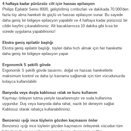
4 haftaya kadar pürüzsüz cilt için hassas epilasyon
Philips Epilatör Serisi 8000, geliştirilmiş cımbızları ve dakikada 70.000'den
fazla tüy alma hareketi ile güçlü ve hassas epilasyon sunar. Bu sayede
daha geniş bir bölgeye epilasyon yapabilir ve 4 haftaya kadar pürüzsüz bir
cildin keyfini çıkarabilirsiniz. Alt bacaklarınıza 10 dakika gibi kısa bir
sürede uygulama yapabilirsiniz!
Ekstra geniş epilatör başlığı
Ekstra geniş epilatör başlığı, tüyleri daha hızlı almak için her harekette
daha geniş bir bölgeye epilasyon yapar.
Ergonomik S şekilli gövde
Ergonomik S şekilli gövde tasarımı, doğal ve hassas hareketlerle
maksimum kontrol ve daha iyi kavrama sağlamak için tüm vücudunuzda
kolayca kullanılabilir.
Banyoda veya duşta kablosuz ıslak ve kuru kullanım
Kaymayı önleyen tutma yeriyle tasarlanmıştır ve suda kullanıma
uygundur. Duş veya banyoda daha rahat, nazik bir deneyim sağlar.
Kablosuz olarak rahatça kullanabilirsiniz.
Benzersiz ışığı ince tüylerin gözden kaçmasını önler
Benzersiz ışığı ince tüylerin gözden kaçmasını önleyerek vücudun tüm