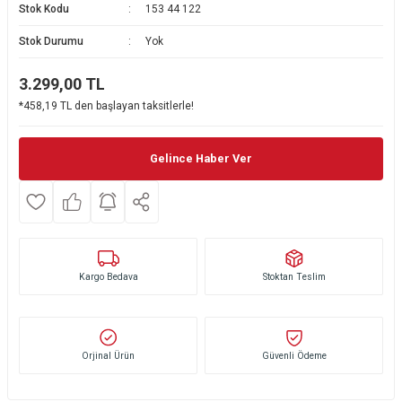
Stok Kodu
153 44 122
Ekmek Kızartma Makinesi
Ütü Masası & Aksesuarları
Pratik Mutfak Gereçleri
Su Sebili
Stok Durumu
Yok
Çay Makinesi
Dikiş & Nakış Makineleri
Termos
Tamboy Fırın
3.299,00
TL
*458,19 TL den başlayan taksitlerle!
Su Isıtıcı (Kettle)
Ev Aletleri Aksesuarları
Mini Fırın
Meyve Sıkacağı
Mikrodalga Fırın
Gelince Haber Ver
Kıyma Makinesi
Set Üstü Ocak
Mutfak Tartısı
Aspiratör
Kargo Bedava
Stoktan Teslim
Mutfak Aletleri Aksesuarları
Puro Saklama Dolabı
Orjinal Ürün
Güvenli Ödeme