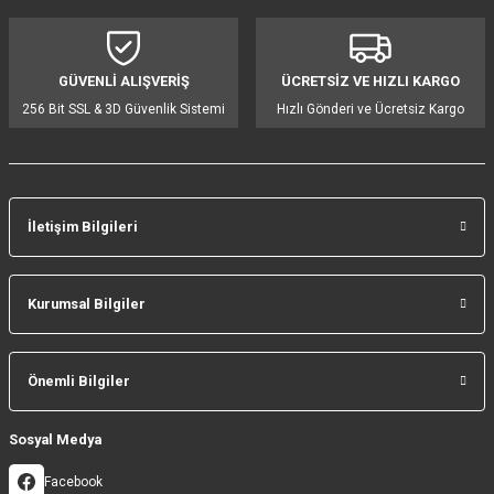
Ürün bilgilerinde hatalar bulunuyor.
Ürün fiyatı diğer sitelerden daha pahalı.
GÜVENLİ ALIŞVERİŞ
ÜCRETSİZ VE HIZLI KARGO
Bu ürüne benzer farklı alternatifler olmalı.
256 Bit SSL & 3D Güvenlik Sistemi
Hızlı Gönderi ve Ücretsiz Kargo
İletişim Bilgileri
Gönder
Kurumsal Bilgiler
Önemli Bilgiler
Sosyal Medya
Facebook