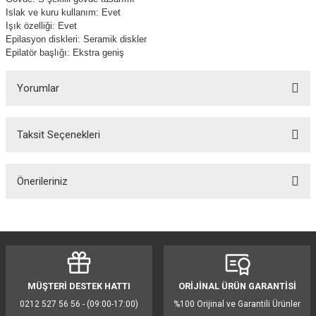
Islak ve kuru kullanım: Evet
Işık özelliği: Evet
Epilasyon diskleri: Seramik diskler
Epilatör başlığı: Ekstra geniş
Yorumlar
Taksit Seçenekleri
Bu ürüne ilk yorumu siz yapın!
Önerileriniz
Yorum Yaz
Bu ürünün fiyat bilgisi, resim, ürün açıklamalarında ve diğer konularda
yetersiz gördüğünüz noktaları öneri formunu kullanarak tarafımıza
iletebilirsiniz.
Görüş ve önerileriniz için teşekkür ederiz.
MÜŞTERİ DESTEK HATTI
ORİJİNAL ÜRÜN GARANTİSİ
Ürün resmi kalitesiz, bozuk veya görüntülenemiyor.
0212 527 56 56 - (09:00-17:00)
%100 Orijinal ve Garantili Ürünler
Ürün açıklamasında eksik bilgiler bulunuyor.