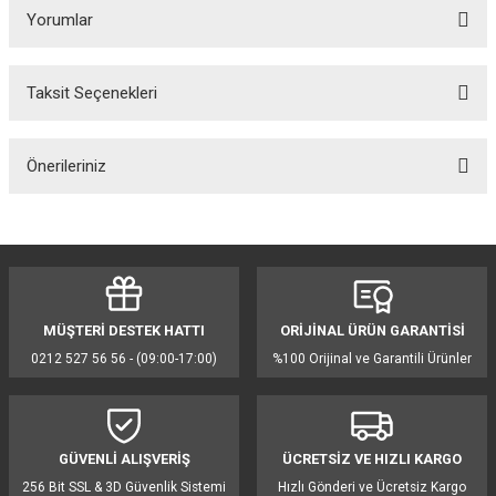
Yorumlar
Taksit Seçenekleri
Bu ürüne ilk yorumu siz yapın!
Önerileriniz
Yorum Yaz
Bu ürünün fiyat bilgisi, resim, ürün açıklamalarında ve diğer konularda
yetersiz gördüğünüz noktaları öneri formunu kullanarak tarafımıza
iletebilirsiniz.
Görüş ve önerileriniz için teşekkür ederiz.
MÜŞTERİ DESTEK HATTI
ORİJİNAL ÜRÜN GARANTİSİ
Ürün resmi kalitesiz, bozuk veya görüntülenemiyor.
0212 527 56 56 - (09:00-17:00)
%100 Orijinal ve Garantili Ürünler
Ürün açıklamasında eksik bilgiler bulunuyor.
Ürün bilgilerinde hatalar bulunuyor.
Ürün fiyatı diğer sitelerden daha pahalı.
GÜVENLİ ALIŞVERİŞ
ÜCRETSİZ VE HIZLI KARGO
Bu ürüne benzer farklı alternatifler olmalı.
256 Bit SSL & 3D Güvenlik Sistemi
Hızlı Gönderi ve Ücretsiz Kargo