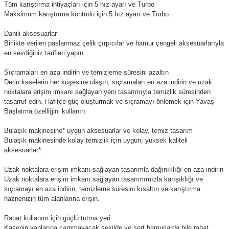
Tüm karıştırma ihtiyaçları için 5 hız ayarı ve Turbo
Maksimum karıştırma kontrolü için 5 hız ayarı ve Turbo.
Dahili aksesuarlar
Birlikte verilen paslanmaz çelik çırpıcılar ve hamur çengeli aksesuarlarıyla
en sevdiğiniz tarifleri yapın.
Sıçramaları en aza indirin ve temizleme süresini azaltın
Derin kaselerin her köşesine ulaşın, sıçramaları en aza indirin ve uzak
noktalara erişim imkanı sağlayan yeni tasarımıyla temizlik süresinden
tasarruf edin. Hafifçe güç oluşturmak ve sıçramayı önlemek için Yavaş
Başlatma özelliğini kullanın.
Bulaşık makinesine* uygun aksesuarlar ve kolay, temiz tasarım
Bulaşık makinesinde kolay temizlik için uygun, yüksek kaliteli
aksesuarlar*.
Uzak noktalara erişim imkanı sağlayan tasarımla dağınıklığı en aza indirin
Uzak noktalara erişim imkanı sağlayan tasarımımızla karışıklığı ve
sıçramayı en aza indirin, temizleme süresini kısaltın ve karıştırma
haznenizin tüm alanlarına erişin.
Rahat kullanım için güçlü tutma yeri
Kasenin yanlarına çarpmayacak şekilde ve sert hamurlarda bile rahat