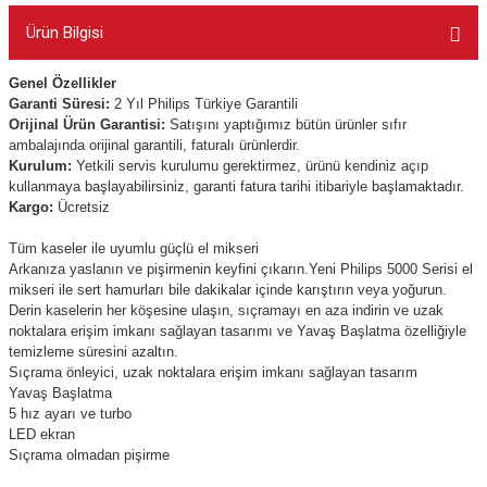
Ürün Bilgisi
Genel Özellikler
Garanti Süresi:
2 Yıl Philips Türkiye Garantili
Orijinal Ürün Garantisi:
Satışını yaptığımız bütün ürünler sıfır
ambalajında orijinal garantili, faturalı ürünlerdir.
Kurulum:
Yetkili servis kurulumu gerektirmez, ürünü kendiniz açıp
kullanmaya başlayabilirsiniz, garanti fatura tarihi itibariyle başlamaktadır.
Kargo:
Ücretsiz
Tüm kaseler ile uyumlu güçlü el mikseri
Arkanıza yaslanın ve pişirmenin keyfini çıkarın.Yeni Philips 5000 Serisi el
mikseri ile sert hamurları bile dakikalar içinde karıştırın veya yoğurun.
Derin kaselerin her köşesine ulaşın, sıçramayı en aza indirin ve uzak
noktalara erişim imkanı sağlayan tasarımı ve Yavaş Başlatma özelliğiyle
temizleme süresini azaltın.
Sıçrama önleyici, uzak noktalara erişim imkanı sağlayan tasarım
Yavaş Başlatma
5 hız ayarı ve turbo
LED ekran
Sıçrama olmadan pişirme