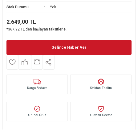
Stok Durumu
Yok
Ekmek Kızartma Makinesi
Ütü Masası & Aksesuarları
Pratik Mutfak Gereçleri
Su Sebili
2.649,00
TL
Çay Makinesi
Dikiş & Nakış Makineleri
Termos
Tamboy Fırın
*367,92 TL den başlayan taksitlerle!
Su Isıtıcı (Kettle)
Ev Aletleri Aksesuarları
Mini Fırın
Gelince Haber Ver
Meyve Sıkacağı
Mikrodalga Fırın
Kıyma Makinesi
Set Üstü Ocak
Mutfak Tartısı
Aspiratör
Kargo Bedava
Stoktan Teslim
Mutfak Aletleri Aksesuarları
Puro Saklama Dolabı
Orjinal Ürün
Güvenli Ödeme