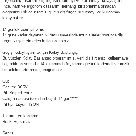
Ergonomik tasarımı, diş fırçasını tutmayı ve kullanmayı kolaylaştırır
İnce, hafif ve ergonomik tasarımı herhangi bir zorlanma olmadan
olağanüstü bir ağız temizliği için diş fırçasını tutmayı ve kullanmayı
kolaylaştırır.
14 günlük uzun pil ömrü
14 güne kadar dayanan pil ömrü sayesinde uzun süreler boyunca diş
fırçanızı şarj etmeden kullanabilirsiniz.
Geçişi kolaylaştırmak için Kolay Başlangıç
Bu yüzden Kolay Başlangıç programımız, yeni diş fırçanızı kullanmaya
başladıktan sonra ilk 14 kullanımda fırçalama gücünü kademeli ve nazik
bir şekilde artırma seçeneği sunar.
Güç
Gerilim: DC5V
Pil: Şarj edilebilir
Çalışma süresi (doludan boşa): 14 gün*****
Pil tipi: Lityum İYON
Tasarım ve kaplama
Renk: Açık mavi
Servis