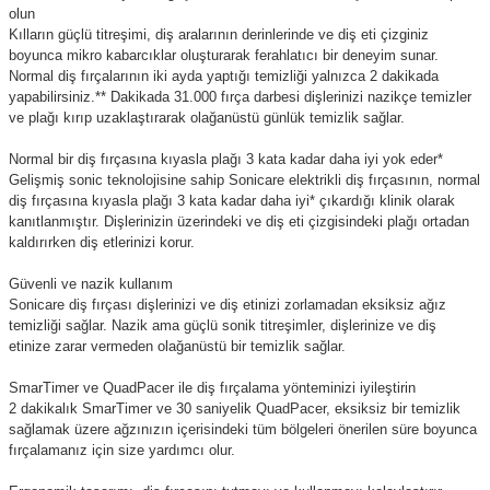
olun
Kılların güçlü titreşimi, diş aralarının derinlerinde ve diş eti çizginiz
boyunca mikro kabarcıklar oluşturarak ferahlatıcı bir deneyim sunar.
Normal diş fırçalarının iki ayda yaptığı temizliği yalnızca 2 dakikada
yapabilirsiniz.** Dakikada 31.000 fırça darbesi dişlerinizi nazikçe temizler
ve plağı kırıp uzaklaştırarak olağanüstü günlük temizlik sağlar.
Normal bir diş fırçasına kıyasla plağı 3 kata kadar daha iyi yok eder*
Gelişmiş sonic teknolojisine sahip Sonicare elektrikli diş fırçasının, normal
diş fırçasına kıyasla plağı 3 kata kadar daha iyi* çıkardığı klinik olarak
kanıtlanmıştır. Dişlerinizin üzerindeki ve diş eti çizgisindeki plağı ortadan
kaldırırken diş etlerinizi korur.
Güvenli ve nazik kullanım
Sonicare diş fırçası dişlerinizi ve diş etinizi zorlamadan eksiksiz ağız
temizliği sağlar. Nazik ama güçlü sonik titreşimler, dişlerinize ve diş
etinize zarar vermeden olağanüstü bir temizlik sağlar.
SmarTimer ve QuadPacer ile diş fırçalama yönteminizi iyileştirin
2 dakikalık SmarTimer ve 30 saniyelik QuadPacer, eksiksiz bir temizlik
sağlamak üzere ağzınızın içerisindeki tüm bölgeleri önerilen süre boyunca
fırçalamanız için size yardımcı olur.