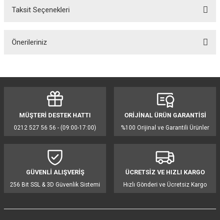
Taksit Seçenekleri
Bu ürüne ilk yorumu siz yapın!
Önerileriniz
Yorum Yaz
Bu ürünün fiyat bilgisi, resim, ürün açıklamalarında ve diğer konularda
yetersiz gördüğünüz noktaları öneri formunu kullanarak tarafımıza
iletebilirsiniz.
Görüş ve önerileriniz için teşekkür ederiz.
MÜŞTERİ DESTEK HATTI
ORİJİNAL ÜRÜN GARANTİSİ
Ürün resmi kalitesiz, bozuk veya görüntülenemiyor.
0212 527 56 56 - (09:00-17:00)
%100 Orijinal ve Garantili Ürünler
Ürün açıklamasında eksik bilgiler bulunuyor.
Ürün bilgilerinde hatalar bulunuyor.
Ürün fiyatı diğer sitelerden daha pahalı.
GÜVENLİ ALIŞVERİŞ
ÜCRETSİZ VE HIZLI KARGO
Bu ürüne benzer farklı alternatifler olmalı.
256 Bit SSL & 3D Güvenlik Sistemi
Hızlı Gönderi ve Ücretsiz Kargo