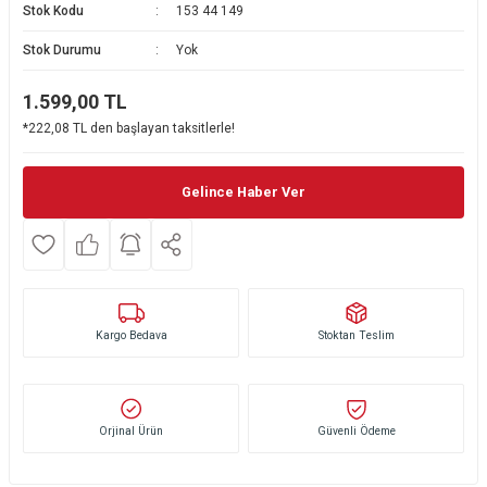
Stok Kodu
153 44 149
Ekmek Kızartma Makinesi
Ütü Masası & Aksesuarları
Pratik Mutfak Gereçleri
Su Sebili
Stok Durumu
Yok
Çay Makinesi
Dikiş & Nakış Makineleri
Termos
Tamboy Fırın
1.599,00
TL
*222,08 TL den başlayan taksitlerle!
Su Isıtıcı (Kettle)
Ev Aletleri Aksesuarları
Mini Fırın
Meyve Sıkacağı
Mikrodalga Fırın
Gelince Haber Ver
Kıyma Makinesi
Set Üstü Ocak
Mutfak Tartısı
Aspiratör
Kargo Bedava
Stoktan Teslim
Mutfak Aletleri Aksesuarları
Puro Saklama Dolabı
Orjinal Ürün
Güvenli Ödeme