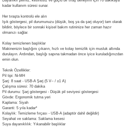
Dayanıklı pilimiz, kesintisiz ve güçlü bir tıraş deneyimi için 70 dakikaya
kadar kullanım süresi sunar.
Her tıraşta kontrolü ele alın
Işık göstergesi, pil durumunuzu (düşük, boş ya da şarj oluyor) tam olarak
bildirir, böylece bir sonraki kişisel bakım rutininize her zaman hazır
olmanızı sağlar.
Kolay temizlenen başlıklar
Makinenizin başlığını çıkarın, hızlı ve kolay temizlik için musluk altında
durulayın. Ardından, başlığı sapına takmadan önce iyice kuruladığınızdan
emin olun.
Teknik Özellikler:
Pil tipi: Ni-MH
Şarj: 8 saat - USB-A Şarj (5 V
⎓
/ ≥1 A)
Çalışma süresi: 70 dakika
Pil durumu: Şarj göstergesi - Düşük pil seviyesi göstergesi
Gövde: Ergonomik tutma yeri
Kaplama: Siyah
Garanti: 5 yıla kadar*
Kolaylık: Temizleme fırçası - USB-A (adaptör dahil değildir)
Seyahat ve saklama: Saklama kesesi
Suya dayanıklılık: Yıkanabilir başlıklar