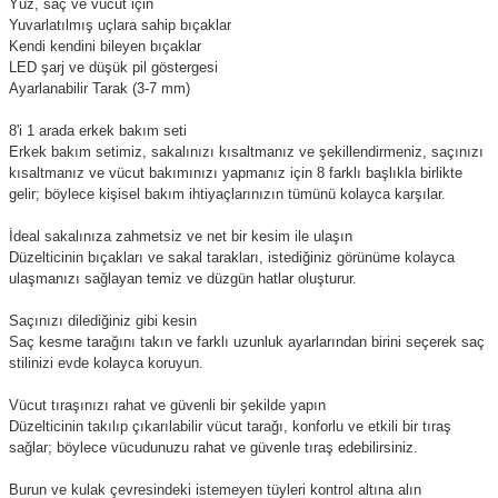
Yüz, saç ve vücut için
Yuvarlatılmış uçlara sahip bıçaklar
Kendi kendini bileyen bıçaklar
LED şarj ve düşük pil göstergesi
Ayarlanabilir Tarak (3-7 mm)
8'i 1 arada erkek bakım seti
Erkek bakım setimiz, sakalınızı kısaltmanız ve şekillendirmeniz, saçınızı
kısaltmanız ve vücut bakımınızı yapmanız için 8 farklı başlıkla birlikte
gelir; böylece kişisel bakım ihtiyaçlarınızın tümünü kolayca karşılar.
İdeal sakalınıza zahmetsiz ve net bir kesim ile ulaşın
Düzelticinin bıçakları ve sakal tarakları, istediğiniz görünüme kolayca
ulaşmanızı sağlayan temiz ve düzgün hatlar oluşturur.
Saçınızı dilediğiniz gibi kesin
Saç kesme tarağını takın ve farklı uzunluk ayarlarından birini seçerek saç
stilinizi evde kolayca koruyun.
Vücut tıraşınızı rahat ve güvenli bir şekilde yapın
Düzelticinin takılıp çıkarılabilir vücut tarağı, konforlu ve etkili bir tıraş
sağlar; böylece vücudunuzu rahat ve güvenle tıraş edebilirsiniz.
Burun ve kulak çevresindeki istemeyen tüyleri kontrol altına alın