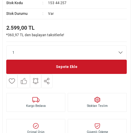
Stok Kodu
153 44 257
Ekmek Kızartma Makinesi
Ütü Masası & Aksesuarları
Pratik Mutfak Gereçleri
Su Sebili
Stok Durumu
Var
Çay Makinesi
Dikiş & Nakış Makineleri
Termos
Tamboy Fırın
2.599,00
TL
*360,97 TL den başlayan taksitlerle!
Su Isıtıcı (Kettle)
Ev Aletleri Aksesuarları
Mini Fırın
Meyve Sıkacağı
Mikrodalga Fırın
Kıyma Makinesi
Set Üstü Ocak
Sepete Ekle
Mutfak Tartısı
Aspiratör
Mutfak Aletleri Aksesuarları
Puro Saklama Dolabı
Kargo Bedava
Stoktan Teslim
Orjinal Ürün
Güvenli Ödeme