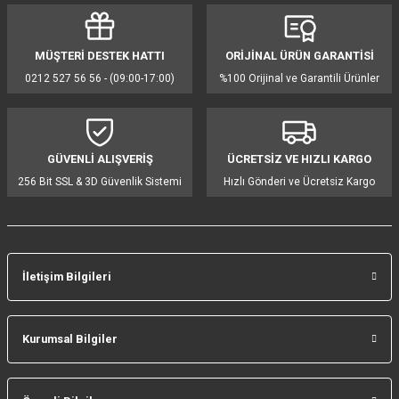
Görüş ve önerileriniz için teşekkür ederiz.
MÜŞTERİ DESTEK HATTI
ORİJİNAL ÜRÜN GARANTİSİ
Ürün resmi kalitesiz, bozuk veya görüntülenemiyor.
0212 527 56 56 - (09:00-17:00)
%100 Orijinal ve Garantili Ürünler
Ürün açıklamasında eksik bilgiler bulunuyor.
Ürün bilgilerinde hatalar bulunuyor.
Ürün fiyatı diğer sitelerden daha pahalı.
GÜVENLİ ALIŞVERİŞ
ÜCRETSİZ VE HIZLI KARGO
Bu ürüne benzer farklı alternatifler olmalı.
256 Bit SSL & 3D Güvenlik Sistemi
Hızlı Gönderi ve Ücretsiz Kargo
İletişim Bilgileri
Gönder
Kurumsal Bilgiler