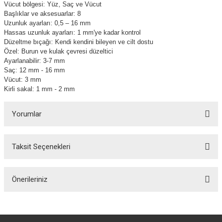
Vücut bölgesi: Yüz, Saç ve Vücut
Başlıklar ve aksesuarlar: 8
Uzunluk ayarları: 0,5 – 16 mm
Hassas uzunluk ayarları: 1 mm'ye kadar kontrol
Düzeltme bıçağı: Kendi kendini bileyen ve cilt dostu
Özel: Burun ve kulak çevresi düzeltici
Ayarlanabilir: 3-7 mm
Saç: 12 mm - 16 mm
Vücut: 3 mm
Kirli sakal: 1 mm - 2 mm
Yorumlar
Taksit Seçenekleri
Bu ürüne ilk yorumu siz yapın!
Önerileriniz
Yorum Yaz
Bu ürünün fiyat bilgisi, resim, ürün açıklamalarında ve diğer konularda
yetersiz gördüğünüz noktaları öneri formunu kullanarak tarafımıza
iletebilirsiniz.