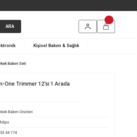
argo
ARA
ma
Elektronik
Kişisel Bakım & Sağlık
12'si 1 Arada Erkek Bakım Seti
950/15 All-in-One Trimmer 12'si 1 Arada
 Seti
Erkek Bakım Ürünleri
Philips