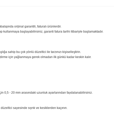
ilgisi
Yorumlar
Taksit Seçenekle
sıfır ambalajında orijinal garantili, faturalı ürünlerdir.
iniz açıp kullanmaya başlayabilirsiniz, garanti fatura tarihi itibariyle başl
i 12 başlığa sahip bu çok yönlü düzeltici ile tarzınızı kişiselleştirin.
 şekillendirme için yağlanmaya gerek olmadan ilk günkü kadar keskin kalır