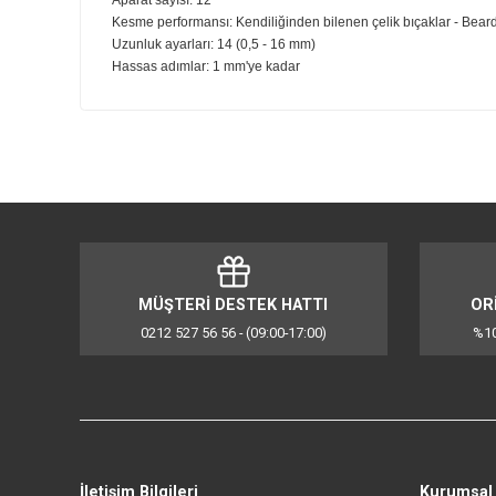
Çelik düzeltici
Burun ve kulak kılı düzeltici
Cilt koruyuculu vücut tıraş makinesi
Hassas çelik düzeltici
2 kirli sakal tarağı
3-7 mm ayarlanabilir tarak
9-13 mm ayarlanabilir tarak
1 saç tarağı
2 vücut tarağı
Aksesuarlar - Yumuşak çanta - Temizleme fırçası - USB-A
Aparat sayısı: 12
Kesme performansı: Kendiliğinden bilenen çelik bıçakla
Uzunluk ayarları: 14 (0,5 - 16 mm)
Hassas adımlar: 1 mm'ye kadar
Bu ürünün fiyat bilgisi, resim, ürün açıklamalarında ve d
Görüş ve önerileriniz için teşekkür ederiz.