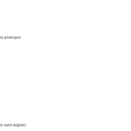
veya dolu) görmenizi sağlar. Böylece düzeltme işlemi sırasında şarjınız sizi
i sayesinde düzelticiyi tutması ve manevra yapması kolaydır.
i - Pil şarj göstergesi