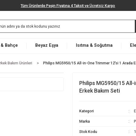
Tüm Ürünlerde Peşin Fiyatına 4 Taksit ve Ücretsiz K
Market & Bahçe
Beyaz Eşya
Isıtma & Soğut
m
Erkek Bakım Ürünleri
Philips MG5950/15 All-in-One Trimmer 
Philips MG5
Erkek Bakım
Kategori
Marka