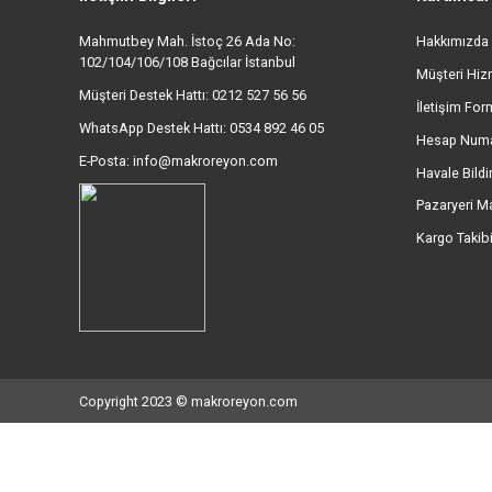
Ürün resmi kalitesiz, bozuk veya görüntülenemiyor.
Ürün açıklamasında eksik bilgiler bulunuyor.
Ürün bilgilerinde hatalar bulunuyor.
MÜŞTERİ DESTEK HATTI
Ürün fiyatı diğer sitelerden daha pahalı.
0212 527 56 56 - (09:00-17:00)
Bu ürüne benzer farklı alternatifler olmalı.
İletişim Bilgileri
Kur
Mahmutbey Mah. İstoç 26 Ada No:
Hak
102/104/106/108 Bağcılar İstanbul
Müşt
Müşteri Destek Hattı: 0212 527 56 56
İlet
WhatsApp Destek Hattı: 0534 892 46 05
Hes