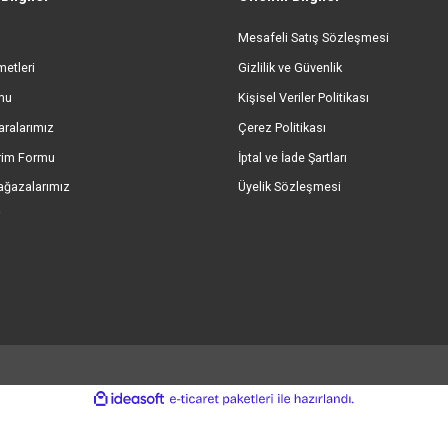
Yorum Yaz
ORİJİNAL ÜRÜN GARANTİSİ
GÜVENL
%100 Orijinal ve Garantili Ürünler
256 Bit SSL &
Gönder
umsal Bilgiler
Önemli Bilgiler
kımızda
Mesafeli Satış Sözl
eri Hizmetleri
Gizlilik ve Güvenlik
işim Formu
Kişisel Veriler Politik
ap Numaralarımız
Çerez Politikası