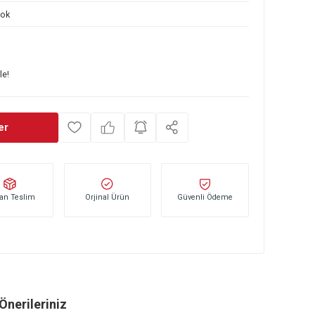
153 44 174
Yok
TL
şlayan taksitlerle!
ince Haber Ver
Stoktan Teslim
Orjinal Ürün
Güvenli Öd