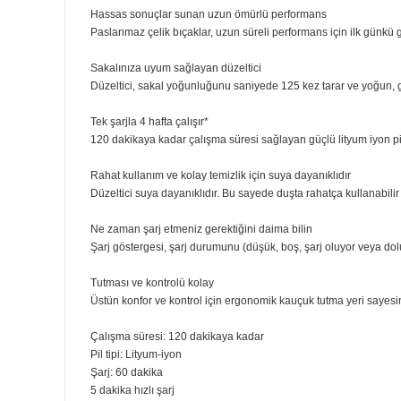
Evde saç kesimi
Düzelticinin çoklu tarak sistemi ile evde saçınızı şekill
Kulak ve burun kıllarını kolay ve rahat bir şekilde düzelt
İstenmeyen burun ve kulak kıllarını hızla gideren hepsi b
Hassas sonuçlar sunan uzun ömürlü performans
Paslanmaz çelik bıçaklar, uzun süreli performans için i
Sakalınıza uyum sağlayan düzeltici
Düzeltici, sakal yoğunluğunu saniyede 125 kez tarar ve 
Tek şarjla 4 hafta çalışır*
120 dakikaya kadar çalışma süresi sağlayan güçlü lityum
Rahat kullanım ve kolay temizlik için suya dayanıklıdır
Düzeltici suya dayanıklıdır. Bu sayede duşta rahatça kull
Ne zaman şarj etmeniz gerektiğini daima bilin