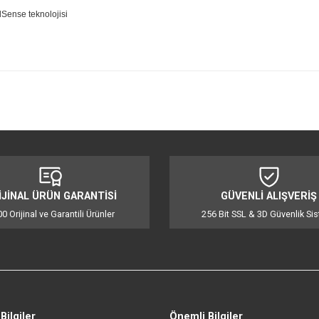
 (Adaptör dahil değildir)
r - BeardSense teknolojisi
iğer konularda yetersiz gördüğünüz noktaları öneri formunu kullanarak tarafı
Bu ürüne ilk yorumu siz yapın!