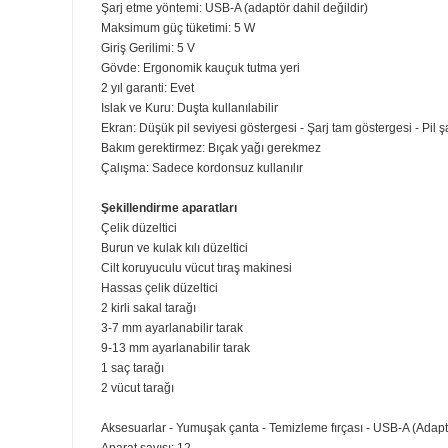
Şarj göstergesi, şarj durumunu (düşük, boş, şarj oluyor 
Tutması ve kontrolü kolay
Üstün konfor ve kontrol için ergonomik kauçuk tutma yer
Çalışma süresi: 120 dakikaya kadar
Pil tipi: Lityum-iyon
Şarj: 60 dakika
5 dakika hızlı şarj
Şarj etme yöntemi: USB-A (adaptör dahil değildir)
Maksimum güç tüketimi: 5 W
Giriş Gerilimi: 5 V
Gövde: Ergonomik kauçuk tutma yeri
2 yıl garanti: Evet
Islak ve Kuru: Duşta kullanılabilir
Ekran: Düşük pil seviyesi göstergesi - Şarj tam gösterges
Bakım gerektirmez: Bıçak yağı gerekmez
Çalışma: Sadece kordonsuz kullanılır
Şekillendirme aparatları