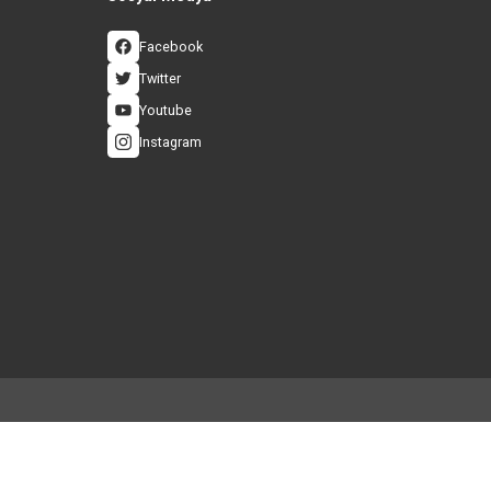
İ ALIŞVERİŞ
ÜCRETSİZ VE HIZLI KA
 3D Güvenlik Sistemi
Hızlı Gönderi ve Ücretsiz Ka
Sosyal Medya
eşmesi
Facebook
Twitter
ası
Youtube
Instagram