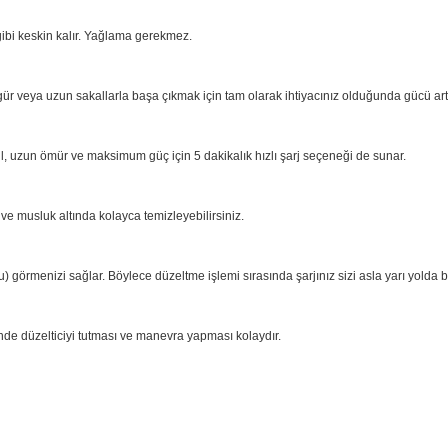
endirmek için 0,5 - 20 mm arasındaki uzunluk ayarlarından faydalanabilirsini
in
ir arada düzeltici sayesinde sıyrık ve kesiklerden kaçının.
lk günkü gibi keskin kalır. Yağlama gerekmez.
yoğun, gür veya uzun sakallarla başa çıkmak için tam olarak ihtiyacınız old
 iyon pil, uzun ömür ve maksimum güç için 5 dakikalık hızlı şarj seçeneği 
anabilir ve musluk altında kolayca temizleyebilirsiniz.