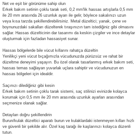
Net ve eşit bir görünüme sahip olun
Erkek bakım setinin çoklu tarak seti, 0,2 mm'lik hassas artışlarla 0,5 mm
ile 20 mm arasında 26 uzunluk ayarı ile gelir, böylece sakalınızı uzun
veya kısa tarzda şekillendirebilirsiniz. Metal düzeltici; yanak, çene ve
boynunuzdaki sakalları düzelterek tıraşınızın tam istediğiniz gibi olmasını
sağlar. Hassas düzelticinin dar tasarımı da keskin çizgiler ve ince detaylar
oluşturmak için fazladan hassasiyet sunar.
Hassas bölgelerde bile vücut kıllarını rahatça düzeltin
Yenilikçi yeni vücut bıçağımızla vücudunuzda pürüzsüz ve rahat bir
düzeltme deneyimi yaşayın. Bu özel olarak tasarlanmış erkek bakım seti,
hassas temas sağlayan yuvarlak uçlara sahiptir ve vücudunuzun en
hassas bölgeleri için idealdir.
Saçınızı dilediğiniz gibi kesin
Erkek bakım setinin çoklu tarak sistemi, saç stilinizi evinizde kolayca
korumak için 0,5 mm ile 20 mm arasında uzunluk ayarları arasından
seçmenize olanak sağlar.
Detayları doğru şekillendirin
Burun/kulak düzeltici aparatı burun ve kulaklardaki istenmeyen kılları hızlı
ve güvenli bir şekilde alır. Özel kaş tarağı ile kaşlarınızı kolayca düzenli
tutun.