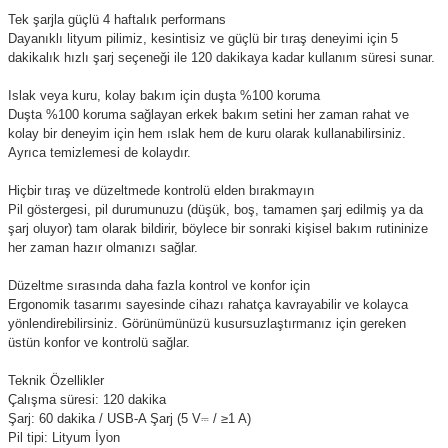
Tek şarjla güçlü 4 haftalık performans
Dayanıklı lityum pilimiz, kesintisiz ve güçlü bir tıraş deneyimi için 5
dakikalık hızlı şarj seçeneği ile 120 dakikaya kadar kullanım süresi sunar.
Islak veya kuru, kolay bakım için duşta %100 koruma
Duşta %100 koruma sağlayan erkek bakım setini her zaman rahat ve
kolay bir deneyim için hem ıslak hem de kuru olarak kullanabilirsiniz.
Ayrıca temizlemesi de kolaydır.
Hiçbir tıraş ve düzeltmede kontrolü elden bırakmayın
Pil göstergesi, pil durumunuzu (düşük, boş, tamamen şarj edilmiş ya da
şarj oluyor) tam olarak bildirir, böylece bir sonraki kişisel bakım rutininize
her zaman hazır olmanızı sağlar.
Düzeltme sırasında daha fazla kontrol ve konfor için
Ergonomik tasarımı sayesinde cihazı rahatça kavrayabilir ve kolayca
yönlendirebilirsiniz. Görünümünüzü kusursuzlaştırmanız için gereken
üstün konfor ve kontrolü sağlar.
Teknik Özellikler
Çalışma süresi: 120 dakika
Şarj: 60 dakika / USB-A Şarj (5 V
⎓
/ ≥1 A)
Pil tipi: Lityum İyon