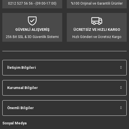
0212 527 56 56 - (09:00-17:00)
%100 Orijinal ve Garantili Ürünler
Ürün açıklamasında eksik bilgiler bulunuyor.
Ürün bilgilerinde hatalar bulunuyor.
Ürün fiyatı diğer sitelerden daha pahalı.
GÜVENLİ ALIŞVERİŞ
ÜCRETSİZ VE HIZLI KARGO
Bu ürüne benzer farklı alternatifler olmalı.
256 Bit SSL & 3D Güvenlik Sistemi
Hızlı Gönderi ve Ücretsiz Kargo
İletişim Bilgileri
Gönder
Kurumsal Bilgiler
Önemli Bilgiler
Sosyal Medya