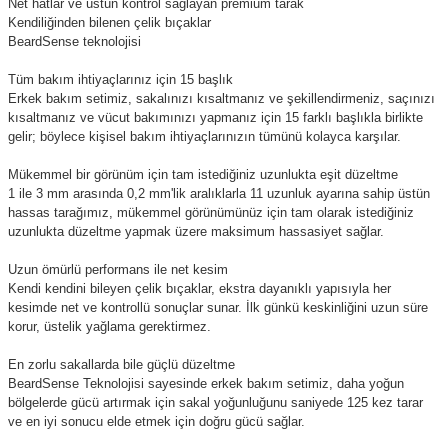
Net hatlar ve üstün kontrol sağlayan premium tarak
Kendiliğinden bilenen çelik bıçaklar
BeardSense teknolojisi
Tüm bakım ihtiyaçlarınız için 15 başlık
Erkek bakım setimiz, sakalınızı kısaltmanız ve şekillendirmeniz, saçınızı
kısaltmanız ve vücut bakımınızı yapmanız için 15 farklı başlıkla birlikte
gelir; böylece kişisel bakım ihtiyaçlarınızın tümünü kolayca karşılar.
Mükemmel bir görünüm için tam istediğiniz uzunlukta eşit düzeltme
1 ile 3 mm arasında 0,2 mm'lik aralıklarla 11 uzunluk ayarına sahip üstün
hassas tarağımız, mükemmel görünümünüz için tam olarak istediğiniz
uzunlukta düzeltme yapmak üzere maksimum hassasiyet sağlar.
Uzun ömürlü performans ile net kesim
Kendi kendini bileyen çelik bıçaklar, ekstra dayanıklı yapısıyla her
kesimde net ve kontrollü sonuçlar sunar. İlk günkü keskinliğini uzun süre
korur, üstelik yağlama gerektirmez.
En zorlu sakallarda bile güçlü düzeltme
BeardSense Teknolojisi sayesinde erkek bakım setimiz, daha yoğun
bölgelerde gücü artırmak için sakal yoğunluğunu saniyede 125 kez tarar
ve en iyi sonucu elde etmek için doğru gücü sağlar.