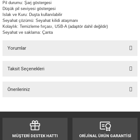
Pil durumu: Şarj göstergesi
Düşük pil seviyesi göstergesi
Islak ve Kuru: Duşta kullanılabilir
Seyahat çözümü: Seyahat kilidi ataşmanı
Kolaylık: Temizleme fırçası, USB-A (adaptör dahil değildir)
Seyahat ve saklama: Çanta
Yorumlar
Taksit Seçenekleri
Bu ürüne ilk yorumu siz yapın!
Önerileriniz
Yorum Yaz
Bu ürünün fiyat bilgisi, resim, ürün açıklamalarında ve diğer konularda
yetersiz gördüğünüz noktaları öneri formunu kullanarak tarafımıza
iletebilirsiniz.
Görüş ve önerileriniz için teşekkür ederiz.
MÜŞTERİ DESTEK HATTI
ORİJİNAL ÜRÜN GARANTİSİ
Ürün resmi kalitesiz, bozuk veya görüntülenemiyor.