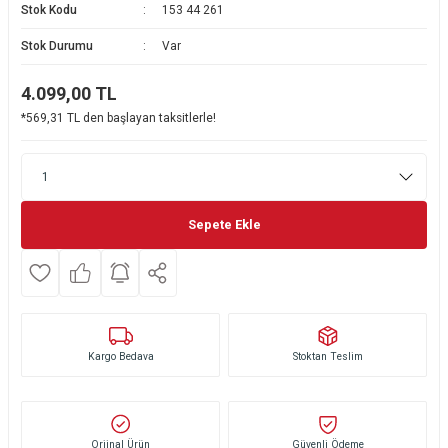
Stok Kodu
153 44 261
Ekmek Kızartma Makinesi
Ütü Masası & Aksesuarları
Pratik Mutfak Gereçleri
Su Sebili
Stok Durumu
Var
Çay Makinesi
Dikiş & Nakış Makineleri
Termos
Tamboy Fırın
4.099,00
TL
*569,31 TL den başlayan taksitlerle!
Su Isıtıcı (Kettle)
Ev Aletleri Aksesuarları
Mini Fırın
Meyve Sıkacağı
Mikrodalga Fırın
Kıyma Makinesi
Set Üstü Ocak
Sepete Ekle
Mutfak Tartısı
Aspiratör
Mutfak Aletleri Aksesuarları
Puro Saklama Dolabı
Kargo Bedava
Stoktan Teslim
Orjinal Ürün
Güvenli Ödeme