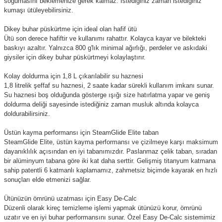
soğumasını beklemenize gerek kalmaz. İstediğiniz zaman istediğiniz
kumaşı ütüleyebilirsiniz.
Dikey buhar püskürtme için ideal olan hafif ütü
Ütü son derece hafiftir ve kullanımı rahattır. Kolayca kayar ve bilekteki
baskıyı azaltır. Yalnızca 800 g'lık minimal ağırlığı, perdeler ve askıdaki
giysiler için dikey buhar püskürtmeyi kolaylaştırır.
Kolay doldurma için 1,8 L çıkarılabilir su haznesi
1,8 litrelik şeffaf su haznesi, 2 saate kadar sürekli kullanım imkanı sunar.
Su haznesi boş olduğunda gösterge ışığı size hatırlatma yapar ve geniş
doldurma deliği sayesinde istediğiniz zaman musluk altında kolayca
doldurabilirsiniz.
Üstün kayma performansı için SteamGlide Elite taban
SteamGlide Elite, üstün kayma performansı ve çizilmeye karşı maksimum
dayanıklılık açısından en iyi tabanımızdır. Paslanmaz çelik taban, sıradan
bir alüminyum tabana göre iki kat daha serttir. Gelişmiş titanyum katmana
sahip patentli 6 katmanlı kaplamamız, zahmetsiz biçimde kayarak en hızlı
sonuçları elde etmenizi sağlar.
Ütünüzün ömrünü uzatması için Easy De-Calc
Düzenli olarak kireç temizleme işlemi yapmak ütünüzü korur, ömrünü
uzatır ve en iyi buhar performansını sunar. Özel Easy De-Calc sistemimiz