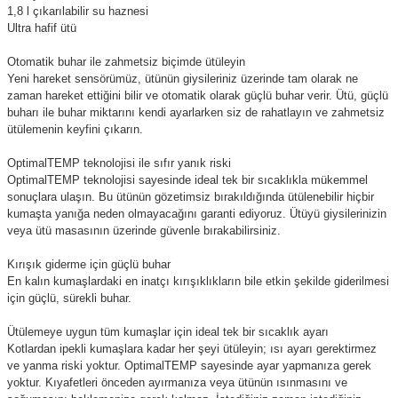
1,8 l çıkarılabilir su haznesi
Ultra hafif ütü
Otomatik buhar ile zahmetsiz biçimde ütüleyin
Yeni hareket sensörümüz, ütünün giysileriniz üzerinde tam olarak ne
zaman hareket ettiğini bilir ve otomatik olarak güçlü buhar verir. Ütü, güçlü
buharı ile buhar miktarını kendi ayarlarken siz de rahatlayın ve zahmetsiz
ütülemenin keyfini çıkarın.
OptimalTEMP teknolojisi ile sıfır yanık riski
OptimalTEMP teknolojisi sayesinde ideal tek bir sıcaklıkla mükemmel
sonuçlara ulaşın. Bu ütünün gözetimsiz bırakıldığında ütülenebilir hiçbir
kumaşta yanığa neden olmayacağını garanti ediyoruz. Ütüyü giysilerinizin
veya ütü masasının üzerinde güvenle bırakabilirsiniz.
Kırışık giderme için güçlü buhar
En kalın kumaşlardaki en inatçı kırışıklıkların bile etkin şekilde giderilmesi
için güçlü, sürekli buhar.
Ütülemeye uygun tüm kumaşlar için ideal tek bir sıcaklık ayarı
Kotlardan ipekli kumaşlara kadar her şeyi ütüleyin; ısı ayarı gerektirmez
ve yanma riski yoktur. OptimalTEMP sayesinde ayar yapmanıza gerek
yoktur. Kıyafetleri önceden ayırmanıza veya ütünün ısınmasını ve