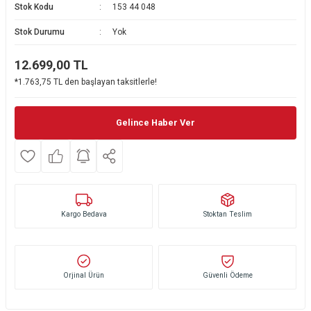
Stok Kodu
153 44 048
Ekmek Kızartma Makinesi
Ütü Masası & Aksesuarları
Pratik Mutfak Gereçleri
Su Sebili
Stok Durumu
Yok
Çay Makinesi
Dikiş & Nakış Makineleri
Termos
Tamboy Fırın
12.699,00
TL
*1.763,75 TL den başlayan taksitlerle!
Su Isıtıcı (Kettle)
Ev Aletleri Aksesuarları
Mini Fırın
Meyve Sıkacağı
Mikrodalga Fırın
Gelince Haber Ver
Kıyma Makinesi
Set Üstü Ocak
Mutfak Tartısı
Aspiratör
Kargo Bedava
Stoktan Teslim
Mutfak Aletleri Aksesuarları
Puro Saklama Dolabı
Orjinal Ürün
Güvenli Ödeme