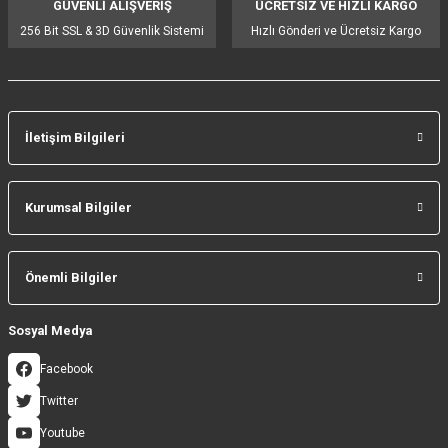
GÜVENLİ ALIŞVERİŞ
ÜCRETSİZ VE HIZLI KARGO
Bu ürüne benzer farklı alternatifler olmalı.
256 Bit SSL & 3D Güvenlik Sistemi
Hızlı Gönderi ve Ücretsiz Kargo
İletişim Bilgileri
Gönder
Kurumsal Bilgiler
Önemli Bilgiler
Sosyal Medya
Facebook
Twitter
Youtube