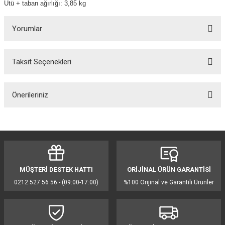
Ütü + taban ağırlığı: 3,85 kg
Yorumlar
Taksit Seçenekleri
Bu ürüne ilk yorumu siz yapın!
Önerileriniz
Yorum Yaz
Bu ürünün fiyat bilgisi, resim, ürün açıklamalarında ve diğer konularda
yetersiz gördüğünüz noktaları öneri formunu kullanarak tarafımıza
iletebilirsiniz.
Görüş ve önerileriniz için teşekkür ederiz.
MÜŞTERİ DESTEK HATTI
ORİJİNAL ÜRÜN GARANTİSİ
Ürün resmi kalitesiz, bozuk veya görüntülenemiyor.
0212 527 56 56 - (09:00-17:00)
%100 Orijinal ve Garantili Ürünler
Ürün açıklamasında eksik bilgiler bulunuyor.
Ürün bilgilerinde hatalar bulunuyor.
Ürün fiyatı diğer sitelerden daha pahalı.