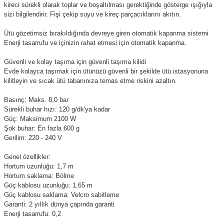
kireci sürekli olarak toplar ve boşaltılması gerektiğinde gösterge ışığıyla
sizi bilgilendirir. Fişi çekip suyu ve kireç parçacıklarını akıtın.
Ütü gözetimsiz bırakıldığında devreye giren otomatik kapanma sistemi
Enerji tasarrufu ve içinizin rahat etmesi için otomatik kapanma.
Güvenli ve kolay taşıma için güvenli taşıma kilidi
Evde kolayca taşımak için ütünüzü güvenli bir şekilde ütü istasyonuna
kilitleyin ve sıcak ütü tabanınıza temas etme riskini azaltın.
Basınç: Maks. 8,0 bar
Sürekli buhar hızı: 120 g/dk'ya kadar
Güç: Maksimum 2100 W
Şok buhar: En fazla 600 g
Gerilim: 220 - 240 V
Genel özellikler:
Hortum uzunluğu: 1,7 m
Hortum saklama: Bölme
Güç kablosu uzunluğu: 1,65 m
Güç kablosu saklama: Velcro sabitleme
Garanti: 2 yıllık dünya çapında garanti
Enerji tasarrufu: 0,2