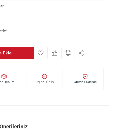
153 44 254
Var
0
TL
başlayan taksitlerle!
Sepete Ekle
Stoktan Teslim
Orjinal Ürün
Güvenli Öd