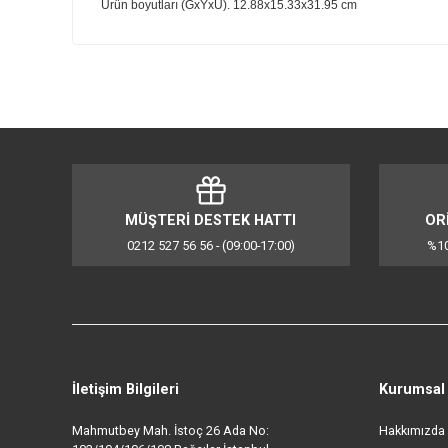
Gösterge ışığı: Evet
Taban adı: SteamGlide Elite
Taban kayma performansı: En iyi
Çizilmeye karşı dayanıklı taban: En iyi
Kireç önleme: Kireç temizleme çözümü - Hızlı Kireç Çö
Su püskürtme: Evet
Musluk suyu kullanılabilir: Evet
Su haznesi kapasitesi: 300 ml
Değişken buhar seviyeleri: Evet
Güç: 2500 - 3000 W
Damlama önleyici: Evet
Sürekli buhar çıkışı / Buhar hızı: 50 g/dk
Şok buhar: 250 g
Gerilim: 220 - 240 V
Güç kablosu uzunluğu: 2 m
Ütü ağırlığı: 1,6 kg
Ürün boyutları (GxYxU). 12.88x15.33x31.95 cm
Bu ürünün fiyat bilgisi, resim, ürün açıklamalarında ve d