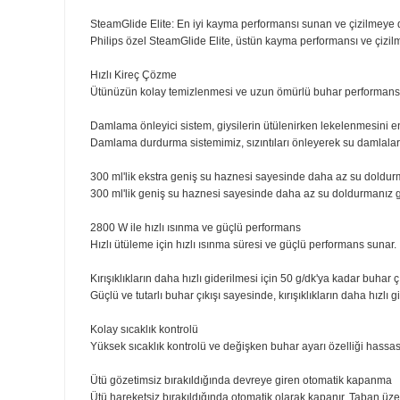
Garantili buhar performansı
Çizilmeye karşı üstün dayanıklılığa sahip özel SteamGlid
SteamGlideElite taban, optimum kayma performansı ve d
50 g/dk sürekli buhar
250 g şok buhar
SteamGlide Elite taban
Güvenli otomatik kapanma
250 g'a varan şok buhar, inatçı kırışıklıkları giderir
İnatçı kırışıklıkları kolayca gidermek için kumaşlara da
SteamGlide Elite: En iyi kayma performansı sunan ve çi
Philips özel SteamGlide Elite, üstün kayma performansı 
Hızlı Kireç Çözme
Ütünüzün kolay temizlenmesi ve uzun ömürlü buhar perf
Damlama önleyici sistem, giysilerin ütülenirken lekelen
Damlama durdurma sistemimiz, sızıntıları önleyerek su 