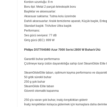
Toz kapasitesi: 2,2 l
Boşaltma filtresi: Allergy H13 filtre
Kullanım:
Çalışma yarıçapı: 11 m
Güç kontrolü: Uzaktan kumanda
Taşıma kolu: Üst ve ön kısım
Boru bağlantısı: SmartLock
Tekerlek tipi: Lastik
Toz torbası dolu göstergesi: Evet
Kordon uzunluğu: 8 m
Boru tipi: Metal 2 parçalı teleskopik boru
Başlıklar ve aksesuarlar:
Aksesuar saklama: Tutma kolu üzerinde
Dahili aksesuarlar: Aralık temizleme aparatı, Küçük başlı
Standart başlık: TriActive Ultra başlık
Performans:
Ses gücü seviyesi: 77 dB
Giriş gücü (IEC): 899 W
Philips DST7040/80 Azur 7000 Serisi 2800 W Buharlı 