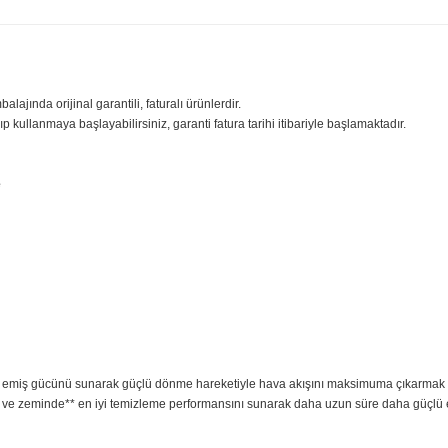
ilgisi
Yorumlar
Taksit Seçenekle
sıfır ambalajında orijinal garantili, faturalı ürünlerdir.
iniz açıp kullanmaya başlayabilirsiniz, garanti fatura tarihi itibariyle başl
 Süpürge