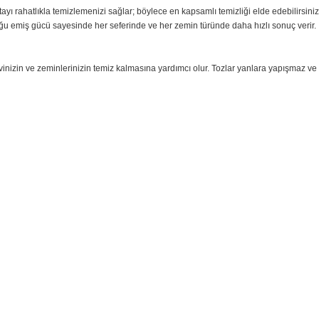
en güçlü emiş gücünü sunarak güçlü dönme hareketiyle hava akışını maksimu
r türlü kirde ve zeminde** en iyi temizleme performansını sunarak daha uzu
temizler
dan her noktayı rahatlıkla temizlemenizi sağlar; böylece en kapsamlı temizliği
ahip olduğu emiş gücü sayesinde her seferinde ve her zemin türünde daha hı
irir
irerek evinizin ve zeminlerinizin temiz kalmasına yardımcı olur. Tozlar ya