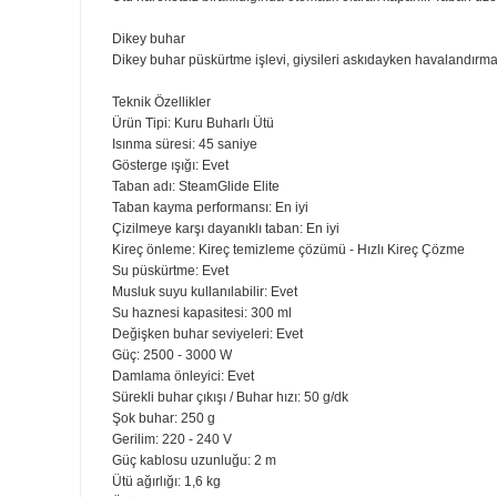
300 ml'lik ekstra geniş su haznesi sayesinde daha az s
300 ml'lik geniş su haznesi sayesinde daha az su doldur
2800 W ile hızlı ısınma ve güçlü performans
Hızlı ütüleme için hızlı ısınma süresi ve güçlü performan
Kırışıklıkların daha hızlı giderilmesi için 50 g/dk'ya kadar
Güçlü ve tutarlı buhar çıkışı sayesinde, kırışıklıkların 
Kolay sıcaklık kontrolü
Yüksek sıcaklık kontrolü ve değişken buhar ayarı özelliğ
Ütü gözetimsiz bırakıldığında devreye giren otomatik 
Ütü hareketsiz bırakıldığında otomatik olarak kapanır. 
Dikey buhar
Dikey buhar püskürtme işlevi, giysileri askıdayken haval
Teknik Özellikler
Ürün Tipi: Kuru Buharlı Ütü
Isınma süresi: 45 saniye