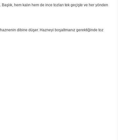
ma çıkarmak için tasarlanmıştır. Silindirik haznedeki yüksek hızlandırılm
n süre daha güçlü emiş gücü sağlar.
 elde edebilirsiniz. Başlık, hem kalın hem de ince tozları tek geçişte ve her
zlı sonuç verir.
nlara yapışmaz ve haznenin dibine düşer. Hazneyi boşaltmanız gerektiğinde