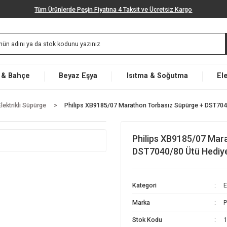
Tüm Ürünlerde Peşin Fiyatına 4 Taksit ve Ücretsiz K
Market & Bahçe
Beyaz Eşya
Isıtma & Soğut
i
Elektrikli Süpürge
Philips XB9185/07 Marathon Torbasız Sü
Philips XB9
DST7040/80 
Kategori
Marka