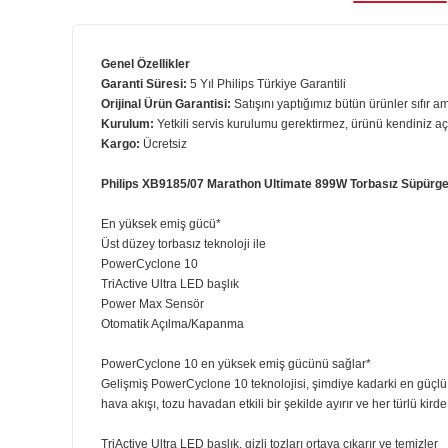
Ürün B
Genel Özellikler
Garanti Süresi:
5 Yıl Philips Türkiye Garantili
Orijinal Ürün Garantisi:
Satışını yaptığımız bütün ürünler 
Kurulum:
Yetkili servis kurulumu gerektirmez, ürünü kend
Kargo:
Ücretsiz
Philips XB9185/07 Marathon Ultimate 899W Torbasız
En yüksek emiş gücü*
Üst düzey torbasız teknoloji ile
PowerCyclone 10
TriActive Ultra LED başlık
Power Max Sensör