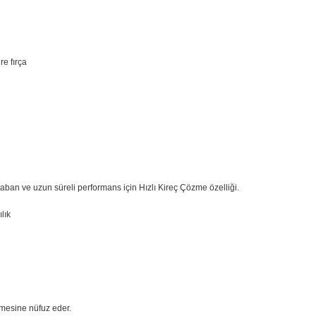
k, Entegre fırça
Ütü