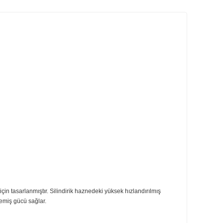
ri
Önerileriniz
amaktadır.