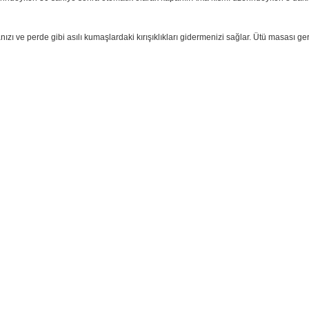
u doldurma işlemi
manız gerekir. Böylece tek seferde daha fazla çamaşır ütüleyebilirsiniz.
s sunar.
 buhar çıkışı
daha hızlı giderilmesi için kumaşa %50'ye kadar daha fazla buhar nüfuz eder.
i hassas ve kullanımı kolaydır. Giysilerinizi her zaman doğru sıcaklıkta ve 
kapanma
Taban üzerindeyken 30 saniye sonra otomatik olarak kapanır. Arka kısmı üz
andırmanızı ve perde gibi asılı kumaşlardaki kırışıklıkları gidermenizi sağ