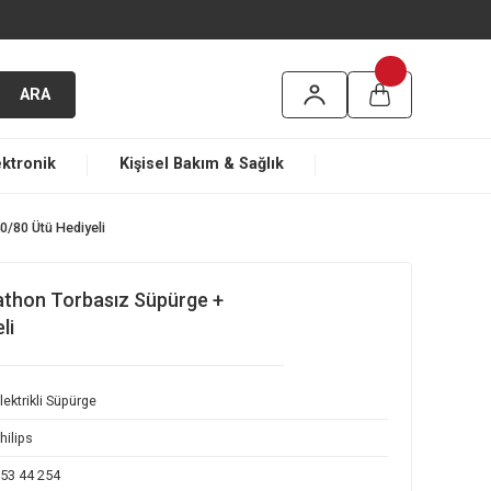
argo
ARA
ma
Elektronik
Kişisel Bakım & Sağlık
pürge + DST7040/80 Ütü Hediyeli
185/07 Marathon Torbasız Süpürge +
Ütü Hediyeli
Elektrikli Süpürge
Philips