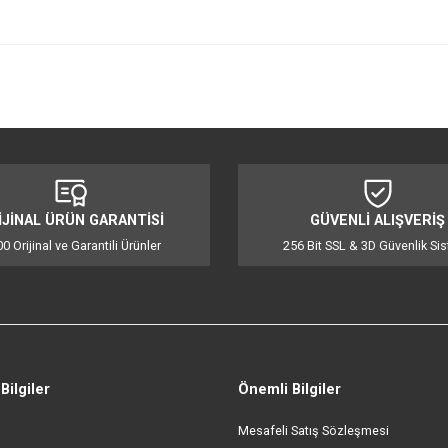
zme
iğer konularda yetersiz gördüğünüz noktaları öneri formunu kullanarak tarafı