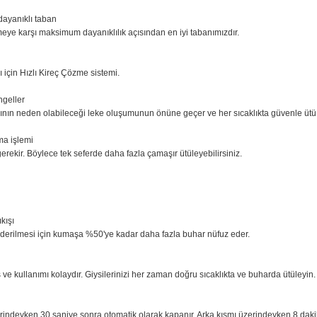
e Elite taban ve uzun süreli performans için Hızlı Kireç Çözme özelliği.
ayanıklılık
ha derinlemesine nüfuz eder.
zilmeye dayanıklı taban
ve çizilmeye karşı maksimum dayanıklılık açısından en iyi tabanımızdır.
ormansı için Hızlı Kireç Çözme sistemi.
mesini engeller
damlalarının neden olabileceği leke oluşumunun önüne geçer ve her sıcakl