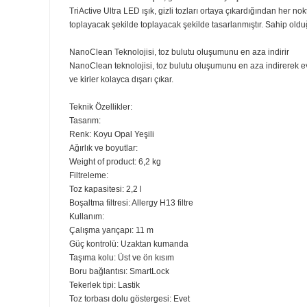
Otomatik Açılma/Kapanma
PowerCyclone 10 en yüksek emiş gücünü sağlar*
Gelişmiş PowerCyclone 10 teknolojisi, şimdiye kadarki 
hava akışı, tozu havadan etkili bir şekilde ayırır ve he
TriActive Ultra LED başlık, gizli tozları ortaya çıkarır ve 
TriActive Ultra LED ışık, gizli tozları ortaya çıkardığın
toplayacak şekilde toplayacak şekilde tasarlanmıştır. S
NanoClean Teknolojisi, toz bulutu oluşumunu en aza ind
NanoClean teknolojisi, toz bulutu oluşumunu en aza ind
ve kirler kolayca dışarı çıkar.
Teknik Özellikler:
Tasarım:
Renk: Koyu Opal Yeşili
Ağırlık ve boyutlar:
Weight of product: 6,2 kg
Filtreleme: