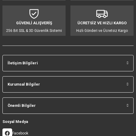
Ürün bilgilerinde hatalar bulunuyor.
Ürün fiyatı diğer sitelerden daha pahalı.
GÜVENLİ ALIŞVERİŞ
ÜCRETSİZ VE HIZLI KARGO
Bu ürüne benzer farklı alternatifler olmalı.
256 Bit SSL & 3D Güvenlik Sistemi
Hızlı Gönderi ve Ücretsiz Kargo
İletişim Bilgileri
Gönder
Kurumsal Bilgiler
Önemli Bilgiler
Sosyal Medya
Facebook