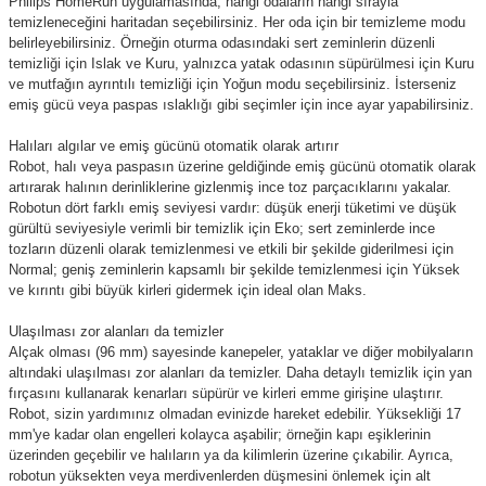
Philips HomeRun uygulamasında, hangi odaların hangi sırayla
temizleneceğini haritadan seçebilirsiniz. Her oda için bir temizleme modu
belirleyebilirsiniz. Örneğin oturma odasındaki sert zeminlerin düzenli
temizliği için Islak ve Kuru, yalnızca yatak odasının süpürülmesi için Kuru
ve mutfağın ayrıntılı temizliği için Yoğun modu seçebilirsiniz. İsterseniz
emiş gücü veya paspas ıslaklığı gibi seçimler için ince ayar yapabilirsiniz.
Halıları algılar ve emiş gücünü otomatik olarak artırır
Robot, halı veya paspasın üzerine geldiğinde emiş gücünü otomatik olarak
artırarak halının derinliklerine gizlenmiş ince toz parçacıklarını yakalar.
Robotun dört farklı emiş seviyesi vardır: düşük enerji tüketimi ve düşük
gürültü seviyesiyle verimli bir temizlik için Eko; sert zeminlerde ince
tozların düzenli olarak temizlenmesi ve etkili bir şekilde giderilmesi için
Normal; geniş zeminlerin kapsamlı bir şekilde temizlenmesi için Yüksek
ve kırıntı gibi büyük kirleri gidermek için ideal olan Maks.
Ulaşılması zor alanları da temizler
Alçak olması (96 mm) sayesinde kanepeler, yataklar ve diğer mobilyaların
altındaki ulaşılması zor alanları da temizler. Daha detaylı temizlik için yan
fırçasını kullanarak kenarları süpürür ve kirleri emme girişine ulaştırır.
Robot, sizin yardımınız olmadan evinizde hareket edebilir. Yüksekliği 17
mm'ye kadar olan engelleri kolayca aşabilir; örneğin kapı eşiklerinin
üzerinden geçebilir ve halıların ya da kilimlerin üzerine çıkabilir. Ayrıca,
robotun yüksekten veya merdivenlerden düşmesini önlemek için alt