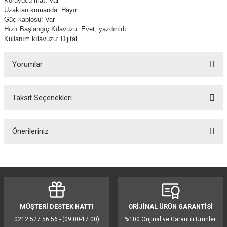
Koruyucu mat: Var
Uzaktan kumanda: Hayır
Güç kablosu: Var
Hızlı Başlangıç Kılavuzu: Evet, yazdırıldı
Kullanım kılavuzu: Dijital
Yorumlar
Taksit Seçenekleri
Bu ürüne ilk yorumu siz yapın!
Önerileriniz
Yorum Yaz
Bu ürünün fiyat bilgisi, resim, ürün açıklamalarında ve diğer konularda
yetersiz gördüğünüz noktaları öneri formunu kullanarak tarafımıza
iletebilirsiniz.
Görüş ve önerileriniz için teşekkür ederiz.
MÜŞTERİ DESTEK HATTI
ORİJİNAL ÜRÜN GARANTİSİ
Ürün resmi kalitesiz, bozuk veya görüntülenemiyor.
0212 527 56 56 - (09:00-17:00)
%100 Orijinal ve Garantili Ürünler
Ürün açıklamasında eksik bilgiler bulunuyor.