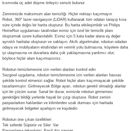
kısmında üç adet düşme önleyici sensör bulunur.
Zemininizde maksimum alan temizliği: Hiçbir noktayı kaçırmayın
Robot, 360° lazer navigasyon (LiDAR) kullanarak tüm odaları tarayıp kısa
süre içinde doğru bir harita oluşturur. Bu harita etkileşimlidir ve Philips
HomeRun uygulaması tarafından eviniz için özel bir temizlik planı
oluşturmak üzere kullanılabilir. Eviniz için 5 kata kadar alana eş değer
ayrıntılı haritalar oluşturun ve saklayın. Akıllı algoritmalar, robotun odadan
odaya ve mobilyaların etrafından en verimli yolu bulmasına, köşelere daha
iyi ulaşmasına ve duvarlara daha çok yaklaşmasına yardımcı olur;
böylece hiçbir alanı kaçırmazsınız.
Robotun temizlemesine izin verilen alanları kontrol edin
Sezgisel uygulama, robotun temizlemesine izin verilen alanları hassas
şekilde kontrol etmenizi sağlar. Robot hiçbir alanı kaçırmayacak şekilde
tasarlanmıştır. Girilmeyecek Bölge ayarı, robotun gerekli olmadığı alanlar
için bir çözüm sunar. Sanal bir duvar, evinizde robotun girmemesi
gerektiğini bildiği yerlerde hayali bir çizgi oluşturur. Robot zemini
paspaslarken halılardan ve kilimlerden uzak durması için haritada
girilmeyecek bölgeleri ayarlayın ve kaydedin.
Robotun öne çıkan özellikleri:
Tek seferde Süpürür ve Siler: Var
Paspaslama teknolojisi: Pasif düz paspas