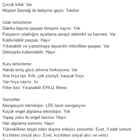
Çocuk kilidi: Var
Müşteri Desteği ile iletişime geçin: Telefon
:
Islak temizleme:
Dakika başına paspas titreşimi sayısı: Yok
Paspasın ıslaklığını ayarlama amaçlı elektrikli su haznesi: Var
Kaldırılabilir paspas: Hayır
Yıkanabilir ve yıpranmaya dayanıklı mikrofiber paspas: Var
Deterjanla kullanılabilir: Hayır
:
Kuru temizleme:
Halıda emiş gücü artırma fonksiyonu: Var
Ana fırça tipi: Kıllı, çok yüzeyli, kauçuk fırça
Yan fırça sayısı: 1x
Filtre türü: Yıkanabilir EPA11 filtresi
:
Sensörler:
Navigasyon teknolojisi: LDS lazer navigasyon
Küçük engel algılama teknolojisi: Yok
Yapay zeka ile engel tanıma: Hayır
Halı algılama sensörü: Hayır
Yükseklikleri tespit eden düşme önleyici sensörler: Evet, 3 adet sensör
Kızılötesi sinyal alıcı: Evet, kızılötesi sinyal alıcı ve verici