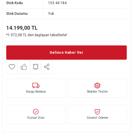
Stok Kodu
153 44 184
Ekmek Kızartma Makinesi
Ütü Masası & Aksesuarları
Pratik Mutfak Gereçleri
Su Sebili
Stok Durumu
Yok
Çay Makinesi
Dikiş & Nakış Makineleri
Termos
Tamboy Fırın
14.199,00
TL
*1.972,08 TL den başlayan taksitlerle!
Su Isıtıcı (Kettle)
Ev Aletleri Aksesuarları
Mini Fırın
Meyve Sıkacağı
Mikrodalga Fırın
Gelince Haber Ver
Kıyma Makinesi
Set Üstü Ocak
Mutfak Tartısı
Aspiratör
Kargo Bedava
Stoktan Teslim
Mutfak Aletleri Aksesuarları
Puro Saklama Dolabı
Orjinal Ürün
Güvenli Ödeme