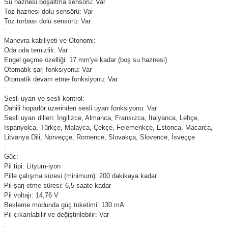
Su haznesi boşaltma sensörü: Var
Toz haznesi dolu sensörü: Var
Toz torbası dolu sensörü: Var
:
Manevra kabiliyeti ve Otonomi:
Oda oda temizlik: Var
Engel geçme özelliği: 17 mm'ye kadar (boş su haznesi)
Otomatik şarj fonksiyonu: Var
Otomatik devam etme fonksiyonu: Var
:
Sesli uyarı ve sesli kontrol:
Dahili hoparlör üzerinden sesli uyarı fonksiyonu: Var
Sesli uyarı dilleri: İngilizce, Almanca, Fransızca, İtalyanca, Lehçe,
İspanyolca, Türkçe, Malayca, Çekçe, Felemenkçe, Estonca, Macarca,
Litvanya Dili, Norveççe, Romence, Slovakça, Slovence, İsveççe
:
Güç:
Pil tipi: Lityum-iyon
Pille çalışma süresi (minimum): 200 dakikaya kadar
Pil şarj etme süresi: 6,5 saate kadar
Pil voltajı: 14,76 V
Bekleme modunda güç tüketimi: 130 mA
Pil çıkarılabilir ve değiştirilebilir: Var
: