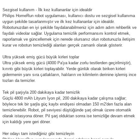
Sezgisel kullanım - İlk kez kullananlar için idealdir
Philips HomeRun robot uygulaması, kullanıcı dostu ve sezgisel kullanıma
uygun şekilde tasarlanmıştır ve ilk kez kullananlar için idealdir.
Robotunuzdan en iyi şekilde faydalanabilmeniz için adım adım rehberlik ve
faydalı videolar sağlar. Uygulama temizlik performansını kontrol etmek,
raporlamak ve güncellemek için nerede olursanız olun robotunuzla iletişim
kurar ve robotun temizlediği alanları gerçek zamanlı olarak gösterir.
Ultra yüksek emiş gücü büyük kirleri toplar
Ultra yüksek emiş gücü (4000 Pa'ya kadar zorlu testlerden geçirilmiştir),
kırıntı gibi büyük kirleri toplayabilir. Yerde günlük olarak biriken kirleri
gidermenin yanı sıra çatlakların, halıların ve kilimlerin derinine işlemiş ince
tozları da temizler.
Tek pil şarjıyla 200 dakikaya kadar temizlik
Güçlü 4800 mAh Lityum İyon pil, 200 dakikaya kadar çalışma sağlar;
böylece tek bir şarjla güç kaybı endişesi olmadan 150 m2'den fazla alan
temizlenebilir. Robot, pil seviyesi düştüğünde şarj olmak üzere otomatik
olarak istasyona döner. Pil şarj olduktan sonra ise temizliğe devam etmek
için kaldığı yere geri döner.
Her odayı tam istediğiniz gibi temizleyin