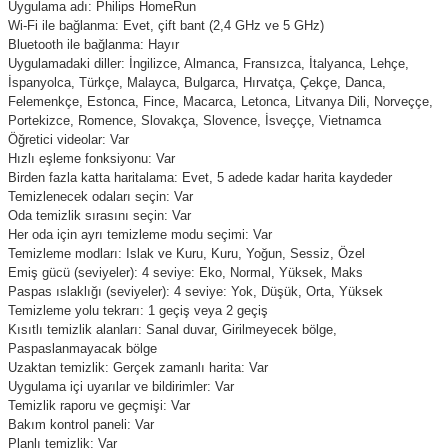
Uygulama adı: Philips HomeRun
Wi-Fi ile bağlanma: Evet, çift bant (2,4 GHz ve 5 GHz)
Bluetooth ile bağlanma: Hayır
Uygulamadaki diller: İngilizce, Almanca, Fransızca, İtalyanca, Lehçe,
İspanyolca, Türkçe, Malayca, Bulgarca, Hırvatça, Çekçe, Danca,
Felemenkçe, Estonca, Fince, Macarca, Letonca, Litvanya Dili, Norveççe,
Portekizce, Romence, Slovakça, Slovence, İsveççe, Vietnamca
Öğretici videolar: Var
Hızlı eşleme fonksiyonu: Var
Birden fazla katta haritalama: Evet, 5 adede kadar harita kaydeder
Temizlenecek odaları seçin: Var
Oda temizlik sırasını seçin: Var
Her oda için ayrı temizleme modu seçimi: Var
Temizleme modları: Islak ve Kuru, Kuru, Yoğun, Sessiz, Özel
Emiş gücü (seviyeler): 4 seviye: Eko, Normal, Yüksek, Maks
Paspas ıslaklığı (seviyeler): 4 seviye: Yok, Düşük, Orta, Yüksek
Temizleme yolu tekrarı: 1 geçiş veya 2 geçiş
Kısıtlı temizlik alanları: Sanal duvar, Girilmeyecek bölge,
Paspaslanmayacak bölge
Uzaktan temizlik: Gerçek zamanlı harita: Var
Uygulama içi uyarılar ve bildirimler: Var
Temizlik raporu ve geçmişi: Var
Bakım kontrol paneli: Var
Planlı temizlik: Var