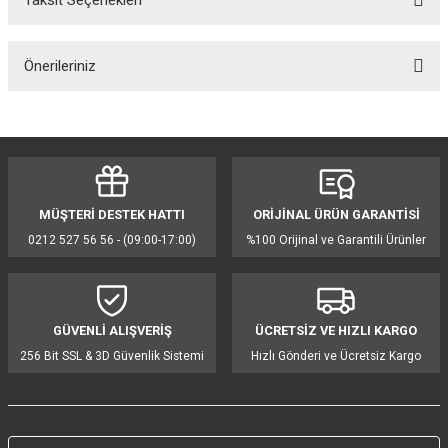
Taksit Seçenekleri
Bu ürüne ilk yorumu siz yapın!
Önerileriniz
Yorum Yaz
Bu ürünün fiyat bilgisi, resim, ürün açıklamalarında ve diğer konularda
yetersiz gördüğünüz noktaları öneri formunu kullanarak tarafımıza
iletebilirsiniz.
Görüş ve önerileriniz için teşekkür ederiz.
MÜŞTERİ DESTEK HATTI
ORİJİNAL ÜRÜN GARANTİSİ
Ürün resmi kalitesiz, bozuk veya görüntülenemiyor.
0212 527 56 56 - (09:00-17:00)
%100 Orijinal ve Garantili Ürünler
Ürün açıklamasında eksik bilgiler bulunuyor.
Ürün bilgilerinde hatalar bulunuyor.
Ürün fiyatı diğer sitelerden daha pahalı.
GÜVENLİ ALIŞVERİŞ
ÜCRETSİZ VE HIZLI KARGO
Bu ürüne benzer farklı alternatifler olmalı.
256 Bit SSL & 3D Güvenlik Sistemi
Hızlı Gönderi ve Ücretsiz Kargo