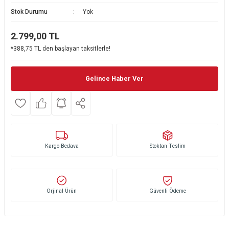
Stok Durumu
Yok
Ekmek Kızartma Makinesi
Ütü Masası & Aksesuarları
Pratik Mutfak Gereçleri
Su Sebili
2.799,00
TL
Çay Makinesi
Dikiş & Nakış Makineleri
Termos
Tamboy Fırın
*388,75 TL den başlayan taksitlerle!
Su Isıtıcı (Kettle)
Ev Aletleri Aksesuarları
Mini Fırın
Gelince Haber Ver
Meyve Sıkacağı
Mikrodalga Fırın
Kıyma Makinesi
Set Üstü Ocak
Mutfak Tartısı
Aspiratör
Kargo Bedava
Stoktan Teslim
Mutfak Aletleri Aksesuarları
Puro Saklama Dolabı
Orjinal Ürün
Güvenli Ödeme