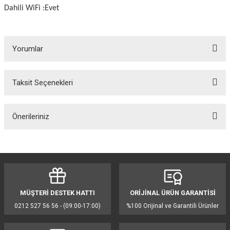
Dahili WiFi :Evet
Yorumlar
Taksit Seçenekleri
Bu ürüne ilk yorumu siz yapın!
Önerileriniz
Yorum Yaz
Bu ürünün fiyat bilgisi, resim, ürün açıklamalarında ve diğer konularda
yetersiz gördüğünüz noktaları öneri formunu kullanarak tarafımıza
iletebilirsiniz.
Görüş ve önerileriniz için teşekkür ederiz.
MÜŞTERİ DESTEK HATTI
ORİJİNAL ÜRÜN GARANTİSİ
Ürün resmi kalitesiz, bozuk veya görüntülenemiyor.
0212 527 56 56 - (09:00-17:00)
%100 Orijinal ve Garantili Ürünler
Ürün açıklamasında eksik bilgiler bulunuyor.
Ürün bilgilerinde hatalar bulunuyor.