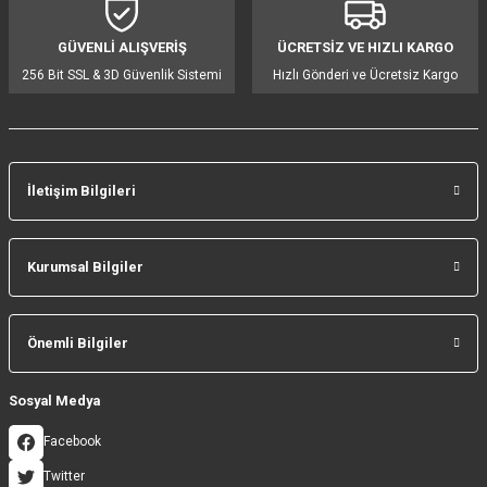
Ürün fiyatı diğer sitelerden daha pahalı.
GÜVENLİ ALIŞVERİŞ
ÜCRETSİZ VE HIZLI KARGO
Bu ürüne benzer farklı alternatifler olmalı.
256 Bit SSL & 3D Güvenlik Sistemi
Hızlı Gönderi ve Ücretsiz Kargo
İletişim Bilgileri
Gönder
Kurumsal Bilgiler
Önemli Bilgiler
Sosyal Medya
Facebook
Twitter