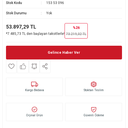
Stok Kodu
153 53 096
Ekmek Kızartma Makinesi
Ütü Masası & Aksesuarları
Pratik Mutfak Gereçleri
Su Sebili
Stok Durumu
Yok
Çay Makinesi
Dikiş & Nakış Makineleri
Termos
Tamboy Fırın
53.897,29
TL
%26
*7.485,73 TL den başlayan taksitlerle!
73.219,32
TL
Su Isıtıcı (Kettle)
Ev Aletleri Aksesuarları
Mini Fırın
Meyve Sıkacağı
Mikrodalga Fırın
Gelince Haber Ver
Kıyma Makinesi
Set Üstü Ocak
Mutfak Tartısı
Aspiratör
Kargo Bedava
Mutfak Aletleri Aksesuarları
Puro Saklama Dolabı
Stoktan Teslim
Orjinal Ürün
Güvenli Ödeme