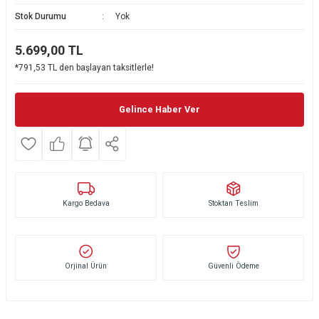
Stok Durumu
Yok
Ekmek Kızartma Makinesi
Ütü Masası & Aksesuarları
Pratik Mutfak Gereçleri
Su Sebili
5.699,00
TL
Çay Makinesi
Dikiş & Nakış Makineleri
Termos
Tamboy Fırın
*791,53 TL den başlayan taksitlerle!
Su Isıtıcı (Kettle)
Ev Aletleri Aksesuarları
Mini Fırın
Gelince Haber Ver
Meyve Sıkacağı
Mikrodalga Fırın
Kıyma Makinesi
Set Üstü Ocak
Mutfak Tartısı
Aspiratör
Kargo Bedava
Stoktan Teslim
Mutfak Aletleri Aksesuarları
Puro Saklama Dolabı
Orjinal Ürün
Güvenli Ödeme