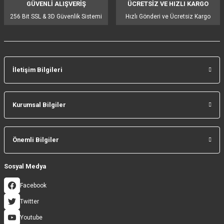
GÜVENLİ ALIŞVERİŞ
ÜCRETSİZ VE HIZLI KARGO
Bu ürüne benzer farklı alternatifler olmalı.
256 Bit SSL & 3D Güvenlik Sistemi
Hızlı Gönderi ve Ücretsiz Kargo
İletişim Bilgileri
Gönder
Kurumsal Bilgiler
Önemli Bilgiler
Sosyal Medya
Facebook
Twitter
Youtube