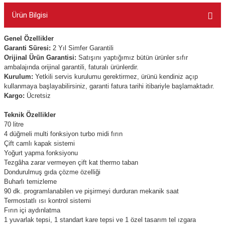
Ürün Bilgisi
Genel Özellikler
Garanti Süresi:
2 Yıl Simfer Garantili
Orijinal Ürün Garantisi:
Satışını yaptığımız bütün ürünler sıfır
ambalajında orijinal garantili, faturalı ürünlerdir.
Kurulum:
Yetkili servis kurulumu gerektirmez, ürünü kendiniz açıp
kullanmaya başlayabilirsiniz, garanti fatura tarihi itibariyle başlamaktadır.
Kargo:
Ücretsiz
Teknik Özellikler
70 litre
4 düğmeli multi fonksiyon turbo midi fırın
Çift camlı kapak sistemi
Yoğurt yapma fonksiyonu
Tezgâha zarar vermeyen çift kat thermo taban
Dondurulmuş gıda çözme özelliği
Buharlı temizleme
90 dk. programlanabilen ve pişirmeyi durduran mekanik saat
Termostatlı ısı kontrol sistemi
Fırın içi aydınlatma
1 yuvarlak tepsi, 1 standart kare tepsi ve 1 özel tasarım tel ızgara