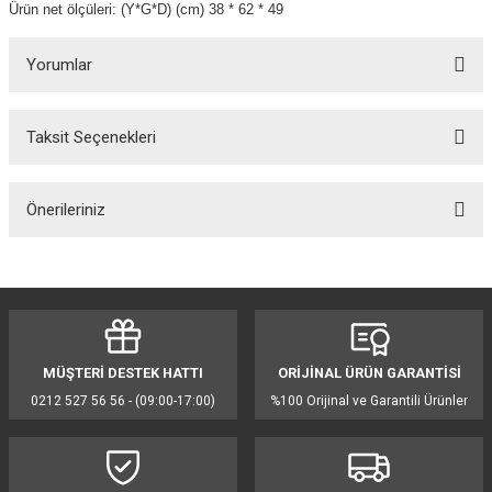
Ürün net ölçüleri: (Y*G*D) (cm) 38 * 62 * 49
Yorumlar
Taksit Seçenekleri
Bu ürüne ilk yorumu siz yapın!
Önerileriniz
Yorum Yaz
Bu ürünün fiyat bilgisi, resim, ürün açıklamalarında ve diğer konularda
yetersiz gördüğünüz noktaları öneri formunu kullanarak tarafımıza
iletebilirsiniz.
Görüş ve önerileriniz için teşekkür ederiz.
MÜŞTERİ DESTEK HATTI
ORİJİNAL ÜRÜN GARANTİSİ
Ürün resmi kalitesiz, bozuk veya görüntülenemiyor.
0212 527 56 56 - (09:00-17:00)
%100 Orijinal ve Garantili Ürünler
Ürün açıklamasında eksik bilgiler bulunuyor.
Ürün bilgilerinde hatalar bulunuyor.
Ürün fiyatı diğer sitelerden daha pahalı.