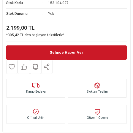
Stok Kodu
153 104 027
Ekmek Kızartma Makinesi
Ütü Masası & Aksesuarları
Pratik Mutfak Gereçleri
Su Sebili
Stok Durumu
Yok
Çay Makinesi
Dikiş & Nakış Makineleri
Termos
Tamboy Fırın
2.199,00
TL
*305,42 TL den başlayan taksitlerle!
Su Isıtıcı (Kettle)
Ev Aletleri Aksesuarları
Mini Fırın
Meyve Sıkacağı
Mikrodalga Fırın
Gelince Haber Ver
Kıyma Makinesi
Set Üstü Ocak
Mutfak Tartısı
Aspiratör
Kargo Bedava
Stoktan Teslim
Mutfak Aletleri Aksesuarları
Puro Saklama Dolabı
Orjinal Ürün
Güvenli Ödeme