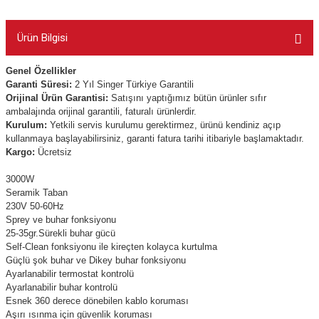
Ürün Bilgisi
Genel Özellikler
Garanti Süresi:
2
Yıl Singer Türkiye Garantili
Orijinal Ürün Garantisi:
Satışını yaptığımız bütün ürünler sıfır
ambalajında orijinal garantili, faturalı ürünlerdir.
Kurulum:
Yetkili servis kurulumu gerektirmez, ürünü kendiniz açıp
kullanmaya başlayabilirsiniz, garanti fatura tarihi itibariyle başlamaktadır.
Kargo:
Ücretsiz
3000W
Seramik Taban
230V 50-60Hz
Sprey ve buhar fonksiyonu
25-35gr.Sürekli buhar gücü
Self-Clean fonksiyonu ile kireçten kolayca kurtulma
Güçlü şok buhar ve Dikey buhar fonksiyonu
Ayarlanabilir termostat kontrolü
Ayarlanabilir buhar kontrolü
Esnek 360 derece dönebilen kablo koruması
Aşırı ısınma için güvenlik koruması