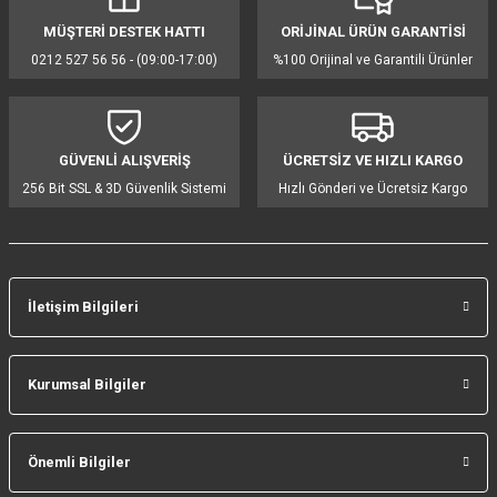
MÜŞTERİ DESTEK HATTI
ORİJİNAL ÜRÜN GARANTİSİ
Ürün resmi kalitesiz, bozuk veya görüntülenemiyor.
0212 527 56 56 - (09:00-17:00)
%100 Orijinal ve Garantili Ürünler
Ürün açıklamasında eksik bilgiler bulunuyor.
Ürün bilgilerinde hatalar bulunuyor.
Ürün fiyatı diğer sitelerden daha pahalı.
GÜVENLİ ALIŞVERİŞ
ÜCRETSİZ VE HIZLI KARGO
Bu ürüne benzer farklı alternatifler olmalı.
256 Bit SSL & 3D Güvenlik Sistemi
Hızlı Gönderi ve Ücretsiz Kargo
İletişim Bilgileri
Gönder
Kurumsal Bilgiler
Önemli Bilgiler