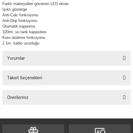
Farklı materyalleri gösteren LED ekran
Işıklı gösterge
Anti-Calc fonksiyonu
Anti-Drip fonksiyonu
Otomatik kapanma
320ml. su tank kapasitesi
Kuru ütüleme fonksiyonu
2.1m. kablo uzunluğu
Yorumlar
Taksit Seçenekleri
Bu ürüne ilk yorumu siz yapın!
Önerileriniz
Yorum Yaz
Bu ürünün fiyat bilgisi, resim, ürün açıklamalarında ve diğer konularda
yetersiz gördüğünüz noktaları öneri formunu kullanarak tarafımıza
iletebilirsiniz.
Görüş ve önerileriniz için teşekkür ederiz.