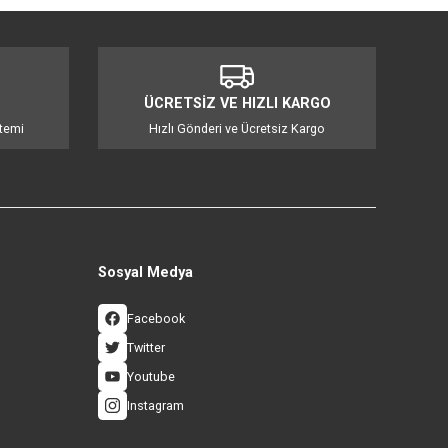
cak içeceklerinizi ve yemeklerinizi hazırlarken size yardımcı olacak bu çayda
ir yardımcı olacak olan bu çaydanlık, evinizin vazgeçilmez bir parçası olac
elliği bir arada sunuyor.
mıza iletebilirsiniz.
İ ALIŞVERİŞ
ÜCRETSİZ VE HIZLI KA
 3D Güvenlik Sistemi
Hızlı Gönderi ve Ücretsiz Ka