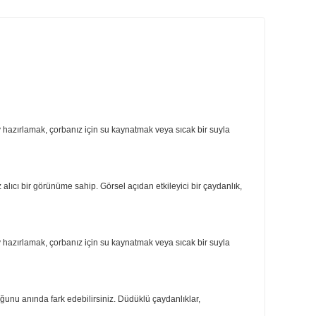
ri
Önerileriniz
amaktadır.
ıda lezzetli bir çay hazırlamak, çorbanız için su kaynatmak veya sıcak bir su
k tasarımıyla göz alıcı bir görünüme sahip. Görsel açıdan etkileyici bir çayd