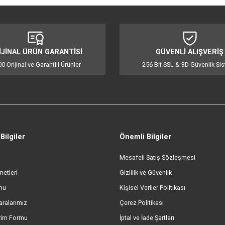
lığı ve işlevselliği bir araya getiren mükemmel bir çaydanlık seçeneğidir. Sı
m görüntüsü hem de pratik kullanımıyla, mutfakta tarz sahibi ve güvenilir b
azsa olmaz mutfak aksesuarlarından biri olarak mutfağınıza zarafet ve işlevs
iğer konularda yetersiz gördüğünüz noktaları öneri formunu kullanarak tarafı
Bu ürüne ilk yorumu siz yapın!
Yorum Yaz
ORİJİNAL ÜRÜN GARANTİSİ
GÜVENL
%100 Orijinal ve Garantili Ürünler
256 Bit SSL &