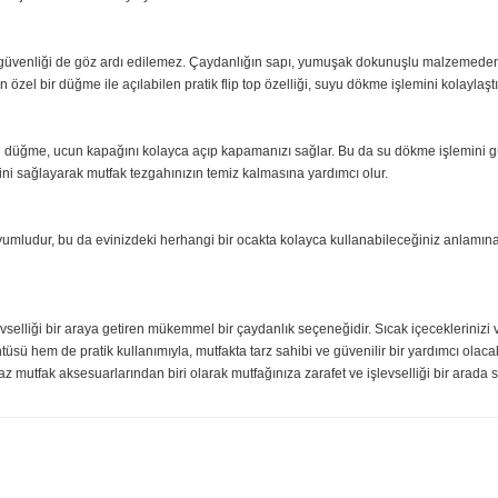
eceklerinizi ve yemekleriniz için bol su kaynatmanıza olanak sağlar. Kahvalt
r
r. Bu mekanizma sayesinde, su kaynadığında size işaret verir, böylece suyu
nıza nostaljik bir hava katmaya yardımcı olur.
ullanımı ve güvenliği de göz ardı edilemez. Çaydanlığın sapı, yumuşak doku
yer alan özel bir düğme ile açılabilen pratik flip top özelliği, suyu dökme iş
altındaki düğme, ucun kapağını kolayca açıp kapamanızı sağlar. Bu da su dö
dökülmesini sağlayarak mutfak tezgahınızın temiz kalmasına yardımcı olur.
tipleriyle uyumludur, bu da evinizdeki herhangi bir ocakta kolayca kullanabi
cak.