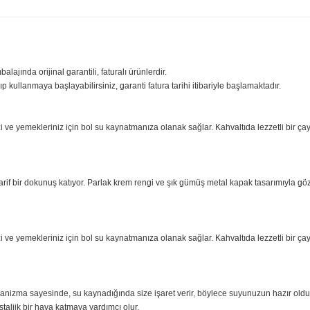
ilgisi
Yorumlar
Taksit Seçenekle
sıfır ambalajında orijinal garantili, faturalı ürünlerdir.
iniz açıp kullanmaya başlayabilirsiniz, garanti fatura tarihi itibariyle başl
eceklerinizi ve yemekleriniz için bol su kaynatmanıza olanak sağlar. Kahvalt
lasik ve zarif bir dokunuş katıyor. Parlak krem rengi ve şık gümüş metal kapa