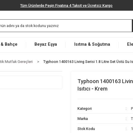
Tüm Ürünlerde Peşin Fiyatına 4 Taksit ve Ücretsiz K
Market & Bahçe
Beyaz Eşya
Isıtma & Soğut
Pratik Mutfak Gereçleri
Typhoon 1400163 Living Serisi 1.8 Litr
Typhoon 1400
Isıtıcı - Kre
Kategori
Marka