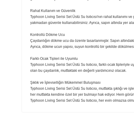
Cömert Kapasite: Sıcak İçecekler ve Yemekler İçin İdeal
1.8 litrelik cömert kapasitesi sayesinde Kettle, sıcak iç
hazırlayacağınız kahveniz için ideal bir çaydanlıktır.
Düdüklü Mekanizma: Suyunuzun Hazır Olduğunu Bildiri
En belirgin özelliklerinden biri, düdüklü mekanizmasıdı
geleneksel ve şık bir kullanım deneyimi sunarak, mutfağı
Rahat Kullanım ve Güvenlik
Typhoon Living Serisi Set Üstü Su Isıtıcısı'nın rahat k
yakmadan güvenle kullanabilirsiniz. Ayrıca, sapın altında 
Kontrollü Dökme Ucu
Çaydanlığın dökme ucu da özenle tasarlanmıştır. Sapın 
Ayrıca, dökme ucun yapısı, suyun kontrollü bir şekilde 
Farklı Ocak Tipleri ile Uyumlu
Typhoon Living Serisi Set Üstü Su Isıtıcısı, farklı ocak 
olan bu çaydanlık, mutfaktaki en değerli yardımcınız ola