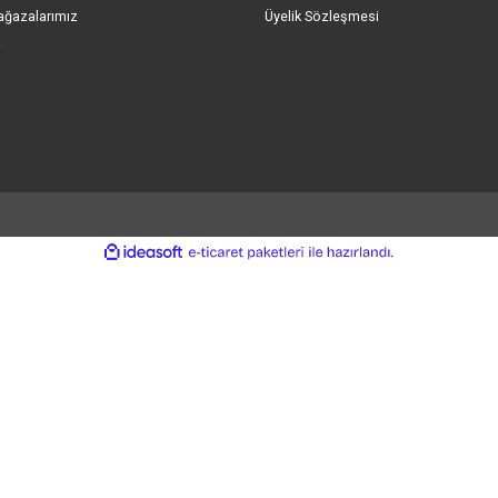
Gönder
umsal Bilgiler
Önemli Bilgiler
kımızda
Mesafeli Satış Sözl
eri Hizmetleri
Gizlilik ve Güvenlik
işim Formu
Kişisel Veriler Politik
ap Numaralarımız
Çerez Politikası
le Bildirim Formu
İptal ve İade Şartları
ryeri Mağazalarımız
Üyelik Sözleşmesi
o Takibi