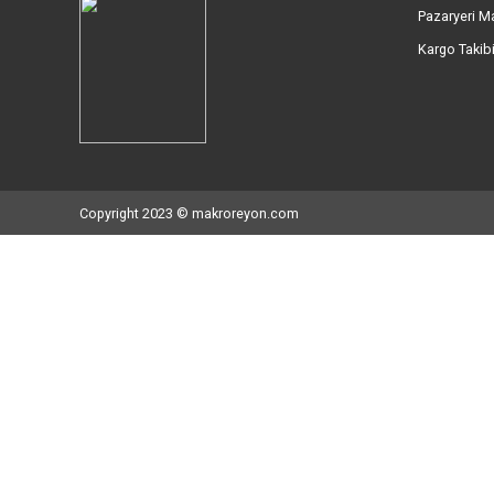
İletişim Bilgileri
Kur
Mahmutbey Mah. İstoç 26 Ada No:
Hak
102/104/106/108 Bağcılar İstanbul
Müşt
Müşteri Destek Hattı: 0212 527 56 56
İlet
WhatsApp Destek Hattı: 0534 892 46 05
Hes
E-Posta: info@makroreyon.com
Hava
Paza
Karg