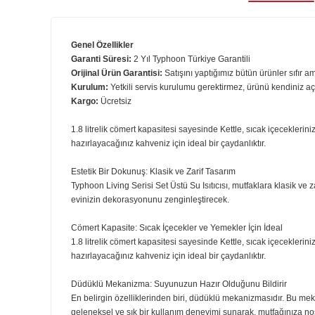
Ürün B
Genel Özellikler
Garanti Süresi:
2 Yıl Typhoon Türkiye Garantili
Orijinal Ürün Garantisi:
Satışını yaptığımız bütün ürünler 
Kurulum:
Yetkili servis kurulumu gerektirmez, ürünü kend
Kargo:
Ücretsiz
1.8 litrelik cömert kapasitesi sayesinde Kettle, sıcak iç
hazırlayacağınız kahveniz için ideal bir çaydanlıktır.
Estetik Bir Dokunuş: Klasik ve Zarif Tasarım
Typhoon Living Serisi Set Üstü Su Isıtıcısı, mutfaklara k
evinizin dekorasyonunu zenginleştirecek.