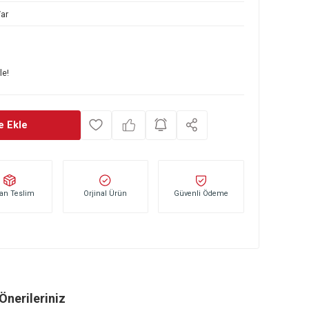
153 32 002
Var
TL
şlayan taksitlerle!
Sepete Ekle
Stoktan Teslim
Orjinal Ürün
Güvenli Öd