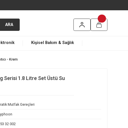
argo
ARA
ma
Elektronik
Kişisel Bakım & Sağlık
e Set Üstü Su Isıtıcı - Krem
163 Living Serisi 1.8 Litre Set Üstü Su
m
Pratik Mutfak Gereçleri
Typhoon