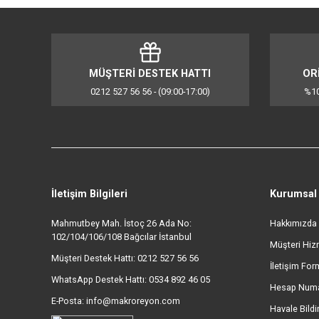
Şıklık ve İşlevselliğin Mükemmel Buluşması
Typhoon Living Serisi Set Üstü Su Isıtıcısı, mutfakta şık
her mutfakta kendine özel bir yer bulmayı hak ediyor. He
Typhoon Living Serisi Set Üstü Su Isıtıcısı, her evin olm
Bu ürünün fiyat bilgisi, resim, ürün açıklamalarında ve d
Görüş ve önerileriniz için teşekkür ederiz.
Ürün resmi kalitesiz, bozuk veya görüntülenemiyor.
Ürün açıklamasında eksik bilgiler bulunuyor.
Ürün bilgilerinde hatalar bulunuyor.
MÜŞTERİ DESTEK HATTI
Ürün fiyatı diğer sitelerden daha pahalı.
0212 527 56 56 - (09:00-17:00)
Bu ürüne benzer farklı alternatifler olmalı.