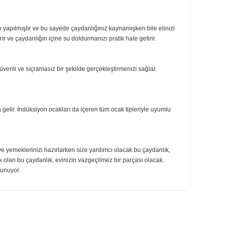
ıda lezzetli bir çay hazırlamak, çorbanız için su kaynatmak veya sıcak bir su
nuzun hazır olduğunu anında fark edebilirsiniz. Düdüklü çaydanlıklar,
nuşlu malzemeden yapılmıştır ve bu sayede çaydanlığınız kaynamışken bile e
lemini kolaylaştırır ve çaydanlığın içine su doldurmanızı pratik hale getirir.
kme işlemini güvenli ve sıçramasız bir şekilde gerçekleştirmenizi sağlar.
leceğiniz anlamına gelir. İndüksiyon ocakları da içeren tüm ocak tipleriyle u