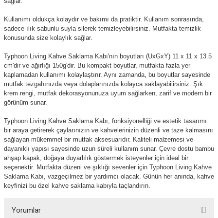
sağlar.
Kullanımı oldukça kolaydır ve bakımı da pratiktir. Kullanım sonrasında,
sadece ılık sabunlu suyla silerek temizleyebilirsiniz. Mutfakta temizlik
konusunda size kolaylık sağlar.
Typhoon Living Kahve Saklama Kabı'nın boyutları (UxGxY) 11 x 11 x 13.5
cm'dir ve ağırlığı 150g'dir. Bu kompakt boyutlar, mutfakta fazla yer
kaplamadan kullanımı kolaylaştırır. Aynı zamanda, bu boyutlar sayesinde
mutfak tezgahınızda veya dolaplarınızda kolayca saklayabilirsiniz. Şık
krem rengi, mutfak dekorasyonunuza uyum sağlarken, zarif ve modern bir
görünüm sunar.
Typhoon Living Kahve Saklama Kabı, fonksiyonelliği ve estetik tasarımı
bir araya getirerek çaylarınızın ve kahvelerinizin düzenli ve taze kalmasını
sağlayan mükemmel bir mutfak aksesuarıdır. Kaliteli malzemesi ve
dayanıklı yapısı sayesinde uzun süreli kullanım sunar. Çevre dostu bambu
ahşap kapak, doğaya duyarlılık göstermek isteyenler için ideal bir
seçenektir. Mutfakta düzeni ve şıklığı sevenler için Typhoon Living Kahve
Saklama Kabı, vazgeçilmez bir yardımcı olacak. Günün her anında, kahve
keyfinizi bu özel kahve saklama kabıyla taçlandırın.
Yorumlar