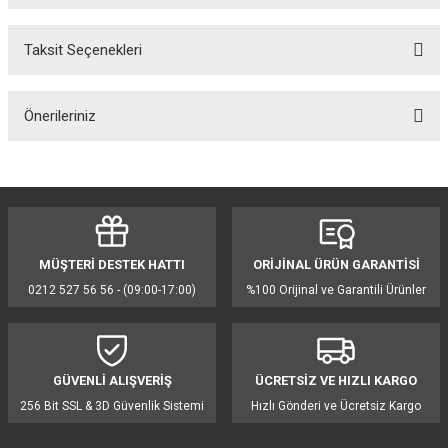
Taksit Seçenekleri
Bu ürüne ilk yorumu siz yapın!
Önerileriniz
Yorum Yaz
Bu ürünün fiyat bilgisi, resim, ürün açıklamalarında ve diğer konularda
yetersiz gördüğünüz noktaları öneri formunu kullanarak tarafımıza
iletebilirsiniz.
Görüş ve önerileriniz için teşekkür ederiz.
MÜŞTERİ DESTEK HATTI
ORİJİNAL ÜRÜN GARANTİSİ
Ürün resmi kalitesiz, bozuk veya görüntülenemiyor.
0212 527 56 56 - (09:00-17:00)
%100 Orijinal ve Garantili Ürünler
Ürün açıklamasında eksik bilgiler bulunuyor.
Ürün bilgilerinde hatalar bulunuyor.
Ürün fiyatı diğer sitelerden daha pahalı.
GÜVENLİ ALIŞVERİŞ
ÜCRETSİZ VE HIZLI KARGO
Bu ürüne benzer farklı alternatifler olmalı.
256 Bit SSL & 3D Güvenlik Sistemi
Hızlı Gönderi ve Ücretsiz Kargo