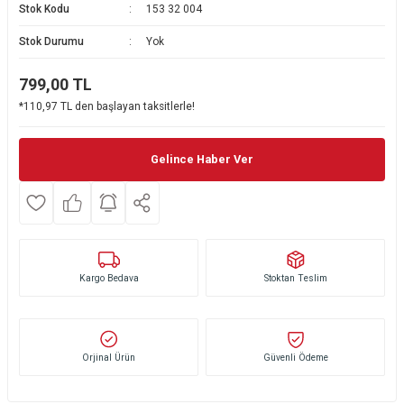
Stok Kodu
153 32 004
Ekmek Kızartma Makinesi
Ütü Masası & Aksesuarları
Pratik Mutfak Gereçleri
Su Sebili
Stok Durumu
Yok
Çay Makinesi
Dikiş & Nakış Makineleri
Termos
Tamboy Fırın
799,00
TL
*110,97 TL den başlayan taksitlerle!
Su Isıtıcı (Kettle)
Ev Aletleri Aksesuarları
Mini Fırın
Meyve Sıkacağı
Mikrodalga Fırın
Gelince Haber Ver
Kıyma Makinesi
Set Üstü Ocak
Mutfak Tartısı
Aspiratör
Kargo Bedava
Stoktan Teslim
Mutfak Aletleri Aksesuarları
Puro Saklama Dolabı
Orjinal Ürün
Güvenli Ödeme