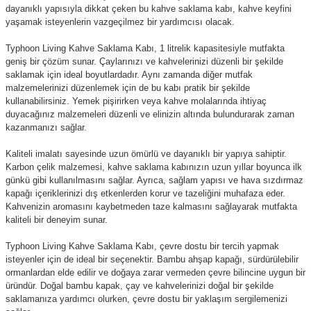
dayanıklı yapısıyla dikkat çeken bu kahve saklama kabı, kahve keyfini
yaşamak isteyenlerin vazgeçilmez bir yardımcısı olacak.
Typhoon Living Kahve Saklama Kabı, 1 litrelik kapasitesiyle mutfakta
geniş bir çözüm sunar. Çaylarınızı ve kahvelerinizi düzenli bir şekilde
saklamak için ideal boyutlardadır. Aynı zamanda diğer mutfak
malzemelerinizi düzenlemek için de bu kabı pratik bir şekilde
kullanabilirsiniz. Yemek pişirirken veya kahve molalarında ihtiyaç
duyacağınız malzemeleri düzenli ve elinizin altında bulundurarak zaman
kazanmanızı sağlar.
Kaliteli imalatı sayesinde uzun ömürlü ve dayanıklı bir yapıya sahiptir.
Karbon çelik malzemesi, kahve saklama kabınızın uzun yıllar boyunca ilk
günkü gibi kullanılmasını sağlar. Ayrıca, sağlam yapısı ve hava sızdırmaz
kapağı içeriklerinizi dış etkenlerden korur ve tazeliğini muhafaza eder.
Kahvenizin aromasını kaybetmeden taze kalmasını sağlayarak mutfakta
kaliteli bir deneyim sunar.
Typhoon Living Kahve Saklama Kabı, çevre dostu bir tercih yapmak
isteyenler için de ideal bir seçenektir. Bambu ahşap kapağı, sürdürülebilir
ormanlardan elde edilir ve doğaya zarar vermeden çevre bilincine uygun bir
üründür. Doğal bambu kapak, çay ve kahvelerinizi doğal bir şekilde
saklamanıza yardımcı olurken, çevre dostu bir yaklaşım sergilemenizi