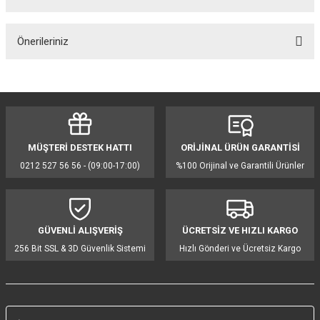
Bu ürüne ilk yorumu siz yapın!
Önerileriniz
Yorum Yaz
Bu ürünün fiyat bilgisi, resim, ürün açıklamalarında ve diğer konularda
yetersiz gördüğünüz noktaları öneri formunu kullanarak tarafımıza
iletebilirsiniz.
Görüş ve önerileriniz için teşekkür ederiz.
MÜŞTERİ DESTEK HATTI
ORİJİNAL ÜRÜN GARANTİSİ
Ürün resmi kalitesiz, bozuk veya görüntülenemiyor.
0212 527 56 56 - (09:00-17:00)
%100 Orijinal ve Garantili Ürünler
Ürün açıklamasında eksik bilgiler bulunuyor.
Ürün bilgilerinde hatalar bulunuyor.
Ürün fiyatı diğer sitelerden daha pahalı.
GÜVENLİ ALIŞVERİŞ
ÜCRETSİZ VE HIZLI KARGO
Bu ürüne benzer farklı alternatifler olmalı.
256 Bit SSL & 3D Güvenlik Sistemi
Hızlı Gönderi ve Ücretsiz Kargo