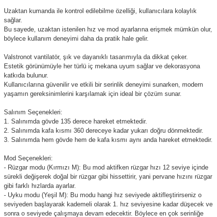
Uzaktan kumanda ile kontrol edilebilme özelliği, kullanıcılara kolaylık
sağlar.
Bu sayede, uzaktan istenilen hız ve mod ayarlarına erişmek mümkün olur,
böylece kullanım deneyimi daha da pratik hale gelir.
Valstronot vantilatör, şık ve dayanıklı tasarımıyla da dikkat çeker.
Estetik görünümüyle her türlü iç mekana uyum sağlar ve dekorasyona
katkıda bulunur.
Kullanıcılarına güvenilir ve etkili bir serinlik deneyimi sunarken, modern
yaşamın gereksinimlerini karşılamak için ideal bir çözüm sunar.
Salınım Seçenekleri:
1. Salınımda gövde 135 derece hareket etmektedir.
2. Salınımda kafa kısmı 360 dereceye kadar yukarı doğru dönmektedir.
3. Salınımda hem gövde hem de kafa kısmı aynı anda hareket etmektedir.
Mod Seçenekleri:
- Rüzgar modu (Kırmızı M): Bu mod aktifken rüzgar hızı 12 seviye içinde
sürekli değişerek doğal bir rüzgar gibi hissettirir, yani pervane hızını rüzgar
gibi farklı hızlarda ayarlar.
- Uyku modu (Yeşil M): Bu modu hangi hız seviyede aktifleştirirseniz o
seviyeden başlayarak kademeli olarak 1. hız seviyesine kadar düşecek ve
sonra o seviyede çalışmaya devam edecektir. Böylece en çok serinliğe