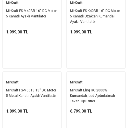
MirKraft
MirKraft
Ekmek Kızartma Makinesi
Ütü Masası & Aksesuarları
Pratik Mutfak Gereçleri
Su Sebili
MirKraft FS-M40BR 16'' DC Motor
MirKraft FS-K40BR 16'' DC Motor
5 Kanatlı Ayaklı Vantilatör
5 Kanatlı Uzaktan Kumandalı
Çay Makinesi
Dikiş & Nakış Makineleri
Termos
Tamboy Fırın
Ayaklı Vantilatör
1.999,00
TL
1.999,00
TL
Su Isıtıcı (Kettle)
Ev Aletleri Aksesuarları
Mini Fırın
Meyve Sıkacağı
Mikrodalga Fırın
Kıyma Makinesi
Set Üstü Ocak
Mutfak Tartısı
Aspiratör
MirKraft
MirKraft
MirKraft FS-M5018 18'' DC Motor
MirKraft Elirg RC 2000W
Mutfak Aletleri Aksesuarları
Puro Saklama Dolabı
5 Metal Kanatlı Ayaklı Vantilatör
Kumandalı, Led Aydınlatmalı
Tavan Tipi Isıtıcı
1.899,00
TL
6.799,00
TL