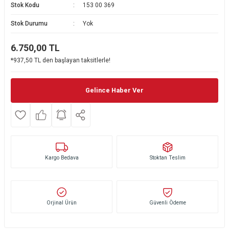
Stok Kodu
153 00 369
Ekmek Kızartma Makinesi
Ütü Masası & Aksesuarları
Pratik Mutfak Gereçleri
Su Sebili
Stok Durumu
Yok
Çay Makinesi
Dikiş & Nakış Makineleri
Termos
Tamboy Fırın
6.750,00
TL
*937,50 TL den başlayan taksitlerle!
Su Isıtıcı (Kettle)
Ev Aletleri Aksesuarları
Mini Fırın
Meyve Sıkacağı
Mikrodalga Fırın
Gelince Haber Ver
Kıyma Makinesi
Set Üstü Ocak
Mutfak Tartısı
Aspiratör
Kargo Bedava
Stoktan Teslim
Mutfak Aletleri Aksesuarları
Puro Saklama Dolabı
Orjinal Ürün
Güvenli Ödeme