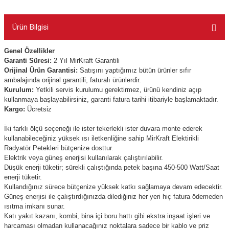
Ürün Bilgisi
Genel Özellikler
Garanti Süresi:
2
Yıl MirKraft Garantili
Orijinal Ürün Garantisi:
Satışını yaptığımız bütün ürünler sıfır
ambalajında orijinal garantili, faturalı ürünlerdir.
Kurulum:
Yetkili servis kurulumu gerektirmez, ürünü kendiniz açıp
kullanmaya başlayabilirsiniz, garanti fatura tarihi itibariyle başlamaktadır.
Kargo:
Ücretsiz
İki farklı ölçü seçeneği ile ister tekerlekli ister duvara monte ederek
kullanabileceğiniz yüksek ısı iletkenliğine sahip MirKraft Elektirikli
Radyatör Petekleri bütçenize dosttur.
Elektrik veya güneş enerjisi kullanılarak çalıştırılabilir.
Düşük enerji tüketir; sürekli çalıştığında petek başına 450-500 Watt/Saat
enerji tüketir.
Kullandığınız sürece bütçenize yüksek katkı sağlamaya devam edecektir.
Güneş enerjisi ile çalıştırdığınızda dilediğiniz her yeri hiç fatura ödemeden
ısıtma imkanı sunar.
Katı yakıt kazanı, kombi, bina içi boru hattı gibi ekstra inşaat işleri ve
harcaması olmadan kullanacağınız noktalara sadece bir kablo ve priz