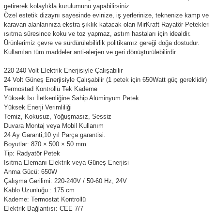
getirerek kolaylıkla kurulumunu yapabilirsiniz.
Özel estetik dizaynı sayesinde evinize, iş yerlerinize, teknenize kamp ve
karavan alanlarınıza ekstra şıklık katacak olan MirKraft Rayatör Petekleri
ısıtma süresince koku ve toz yapmaz, astım hastaları için idealdir.
Ürünlerimiz çevre ve sürdürülebilirlik politikamız gereği doğa dostudur.
Kullanılan tüm maddeler anti-alerjen ve geri dönüştürülebilirdir.
220-240 Volt Elektrik Enerjisiyle Çalışabilir
24 Volt Güneş Enerjisiyle Çalışabilir (1 petek için 650Watt güç gereklidir)
Termostad Kontrollü Tek Kademe
Yüksek Isı İletkenliğine Sahip Alüminyum Petek
Yüksek Enerji Verimliliği
Temiz, Kokusuz, Yoğuşmasız, Sessiz
Duvara Montaj veya Mobil Kullanım
24 Ay Garanti,10 yıl Parça garantisi.
Boyutlar: 870 × 500 × 50 mm
Tip: Radyatör Petek
Isıtma Elemanı
Elektrik veya Güneş Enerjisi
Anma Gücü: 650W
Çalışma Gerilimi: 220-240V / 50-60 Hz, 24V
Kablo Uzunluğu
: 175 cm
Kademe: Termostat Kontrollü
Elektrik Bağlantısı: CEE 7/7